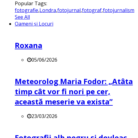
Popular Tags:
fotografie
,
Londra
,
fotojurnal
,
fotograf
,
fotojurnalism
See All
Oameni și Locuri
Roxana
05/06/2026
Meteorolog Maria Fodor: „Atâta
timp cât vor fi nori pe cer,
această meserie va exista”
23/03/2026
Fotografii alb negru și dovleac