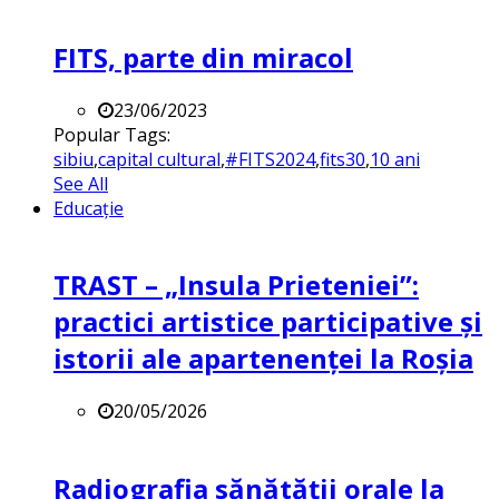
FITS, parte din miracol
23/06/2023
Popular Tags:
sibiu
,
capital cultural
,
#FITS2024
,
fits30
,
10 ani
See All
Educație
TRAST – „Insula Prieteniei”:
practici artistice participative și
istorii ale apartenenței la Roșia
20/05/2026
Radiografia sănătății orale la