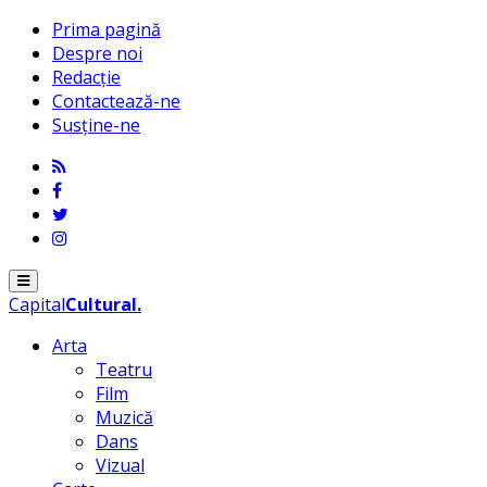
Prima pagină
Despre noi
Redacție
Contactează-ne
Susține-ne
Menu
Capital
Cultural
.
Arta
Teatru
Film
Muzică
Dans
Vizual