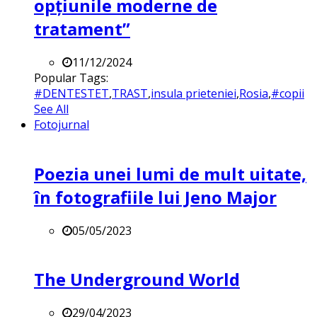
opțiunile moderne de
tratament”
11/12/2024
Popular Tags:
#DENTESTET
,
TRAST
,
insula prieteniei
,
Rosia
,
#copii
See All
Fotojurnal
Poezia unei lumi de mult uitate,
în fotografiile lui Jeno Major
05/05/2023
The Underground World
29/04/2023