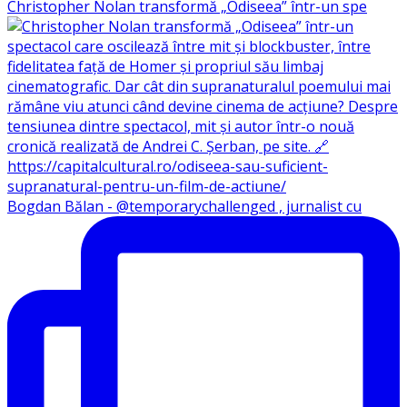
Christopher Nolan transformă „Odiseea” într-un spe
Bogdan Bălan - @temporarychallenged , jurnalist cu