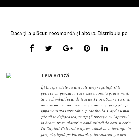
Dacă ți-a plăcut, recomandă și altora. Distribuie pe:
Teia Brînză
Își începe zilele cu articole despre știință și le
petrece cu poezia la care este abonată prin e-mail.
Și-a schimbat locul de trai de 12 ori. Spune că și-ar
dori să nu prindă rădăcini nicăieri. În prezent, își
împarte viața între Sibiu și Marbella. Când nu mai
știe să se definească, se aşază turcește cu laptopul
în brațe, trage alături o cană uriașă de ceai și scrie.
La Capital Cultural a ajuns, adusă de o invitație la
jazz, câștigată pe Facebook și întrebarea „tu mai