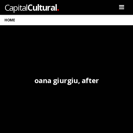
.
Capital
Cultural
Men
HOME
oana giurgiu, after