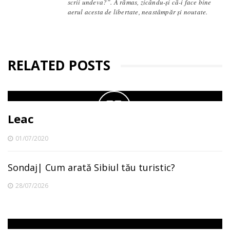
scrii undeva?”. A rămas, zicându-și că-i face bine
aerul acesta de libertate, neastâmpăr și noutate.
RELATED POSTS
Leac
01/07/2020
Sondaj| Cum arată Sibiul tău turistic?
28/07/2026