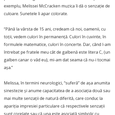
exemplu, Melissei McCracken muzica îi dă o senzație de
culoare. Sunetele îi apar colorate.
“Până la vârsta de 15 ani, credeam că noi, oamenii, cu
toții, vedem culori în permanență. Culori în cuvinte, în
formulele matematice, culori în concerte. Dar, când l-am
întrebat pe fratele meu cât de galbenă este litera C, (un
galben canar o văd eu), mi-am dat seama că nu-i tocmai
așa.”
Melissa, în termini neurologici, “suferă” de așa anumita
sinestezie și anume capacitatea de a asociaţia două sau
mai multe senzaţii de natură diferită, care conduc la
apariţia impresiei particulare că respectivele senzaţii
sunt corelate sau că una este asociată simbolic cu