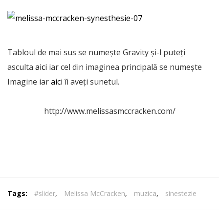
Tabloul de mai sus se numește Gravity și-l puteți
asculta
aici
iar cel din imaginea principală se numește
Imagine iar
aici
îi aveți sunetul.
http://www.melissasmccracken.com/
Tags:
#slider
,
Melissa McCracken
,
muzica
,
sinestezie