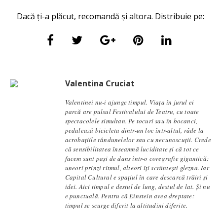
Dacă ți-a plăcut, recomandă și altora. Distribuie pe:
Valentina Cruciat
Valentinei nu-i ajunge timpul. Viața în jurul ei
parcă are pulsul Festivalului de Teatru, cu toate
spectacolele simultan. Pe tocuri sau în bocanci,
pedalează bicicleta dintr-un loc într-altul, râde la
acrobațiile rândunelelor sau cu necunoscuții. Crede
că sensibilitatea înseamnă luciditate și că tot ce
facem sunt pași de dans într-o coregrafie gigantică:
uneori prinzi ritmul, alteori îți scrântești glezna. Iar
Capital Cultural e spațiul în care descarcă trăiri și
idei. Aici timpul e destul de lung, destul de lat. Și nu
e punctuală. Pentru că Einstein avea dreptate:
timpul se scurge diferit la altitudini diferite.