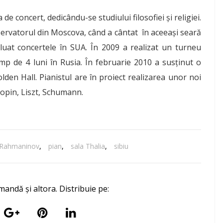
 de concert, dedicându-se studiului filosofiei şi religiei.
servatorul din Moscova, când a cântat în aceeaşi seară
luat concertele în SUA. În 2009 a realizat un turneu
imp de 4 luni în Rusia. În februarie 2010 a susţinut o
den Hall. Pianistul are în proiect realizarea unor noi
hopin, Liszt, Schumann.
e Rahmaninov
,
pian
,
sala Thalia
,
sibiu
mandă și altora. Distribuie pe: