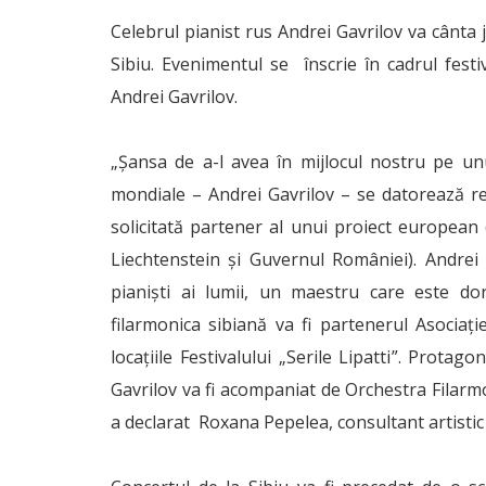
Celebrul ­pianist rus Andrei Gavrilov va cânta j
Sibiu. Evenimentul se înscrie în cadrul festi
Andrei Gavrilov.
„Şansa de a-l avea în mijlocul nostru pe unul
mondiale – Andrei Gavrilov – se datorează re
solicitată partener al unui proiect european 
Liechtenstein şi Guvernul României). Andrei 
pianiști ai lumii, un maestru care este dor
filarmonica sibiană va fi partenerul Asociaţi
locaţiile Festivalului „Serile Lipatti”. Protag
Gavrilov va fi acompaniat de Orchestra Filarmo
a declarat Roxana Pepelea, consultant artistic a