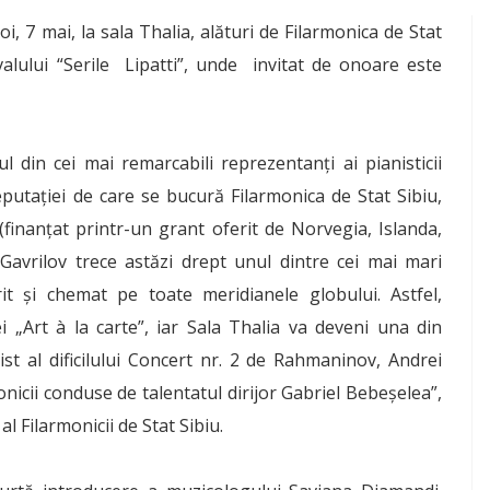
oi, 7 mai, la sala Thalia, alături de Filarmonica de Stat
valului “Serile Lipatti”, unde invitat de onoare este
 din cei mai remarcabili reprezentanţi ai pianisticii
putaţiei de care se bucură Filarmonica de Stat Sibiu,
(finanţat printr-un grant oferit de Norvegia, Islanda,
Gavrilov trece astăzi drept unul dintre cei mai mari
it şi chemat pe toate meridianele globului. Astfel,
ei „Art à la carte”, iar Sala Thalia va deveni una din
onist al dificilului Concert nr. 2 de Rahmaninov, Andrei
nicii conduse de talentatul dirijor Gabriel Bebeşelea”,
l Filarmonicii de Stat Sibiu.