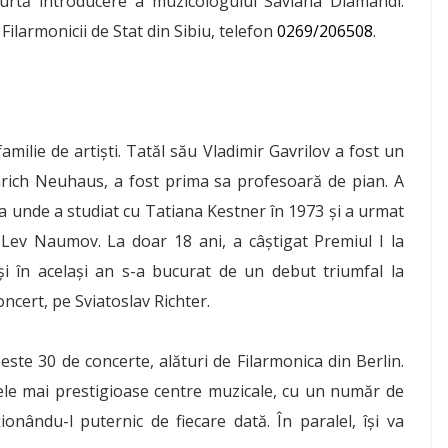
curtă introducere a muzicologului Saviana Diamandi.
 Filarmonicii de Stat din Sibiu, telefon
0269/206508
.
milie de artişti. Tatăl său Vladimir Gavrilov a fost un
nrich Neuhaus, a fost prima sa profesoară de pian. A
a unde a studiat cu Tatiana Kestner în 1973 şi a urmat
 Lev Naumov. La doar 18 ani, a câştigat Premiul I la
şi în acelaşi an s-a bucurat de un debut triumfal la
concert, pe Sviatoslav Richter.
te 30 de concerte, alături de Filarmonica din Berlin.
ele mai prestigioase centre muzicale, cu un număr de
onându-l puternic de fiecare dată. În paralel, își va