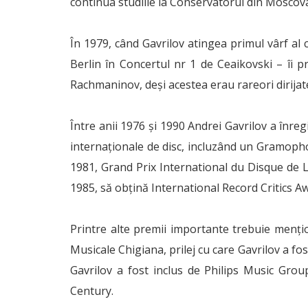
continua studiile la Conservatorul din Moscov
În 1979, când Gavrilov atingea primul vârf al c
Berlin în Concertul nr 1 de Ceaikovski – îi p
Rachmaninov, deși acestea erau rareori dirijat
Între anii 1976 și 1990 Andrei Gavrilov a înre
internaționale de disc, incluzând un Gramoph
1981, Grand Prix International du Disque de L
1985, să obțină International Record Critics A
Printre alte premii importante trebuie menți
Musicale Chigiana, prilej cu care Gavrilov a fo
Gavrilov a fost inclus de Philips Music Grou
Century.