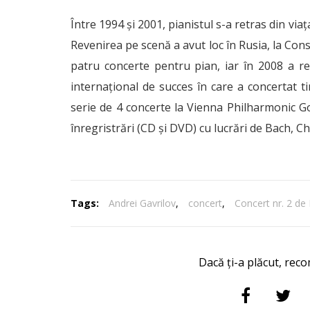
Între 1994 şi 2001, pianistul s-a retras din viaţa
Revenirea pe scenă a avut loc în Rusia, la Con
patru concerte pentru pian, iar în 2008 a re
internaţional de succes în care a concertat t
serie de 4 concerte la Vienna Philharmonic Gol
înregristrări (CD şi DVD) cu lucrări de Bach, C
Tags:
Andrei Gavrilov
,
concert
,
Concert nr. 2 d
Dacă ți-a plăcut, reco