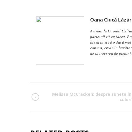
Oana Ciucă Lázár
A ajuns la Capital Cultu
parte: să vii cu ideea. P
ideea ta și să o ducă mai
context, crede în bunăta
de la trecerea de pietoni.
Melissa McCracken: despre sunete în
culori