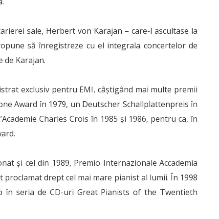
a.
arierei sale, Herbert von Karajan – care-l ascultase la
ropune să înregistreze cu el integrala concertelor de
e de Karajan.
gistrat exclusiv pentru EMI, câștigând mai multe premii
one Award în 1979, un Deutscher Schallplattenpreis în
’Academie Charles Crois în 1985 și 1986, pentru ca, în
ward.
onat și cel din 1989, Premio Internazionale Accademia
st proclamat drept cel mai mare pianist al lumii. În 1998
p în seria de CD-uri Great Pianists of the Twentieth