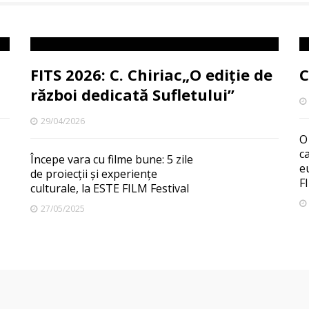
FITS 2026: C. Chiriac„O ediție de
C
război dedicată Sufletului”
29/04/2026
O
c
Începe vara cu filme bune: 5 zile
e
de proiecții și experiențe
F
culturale, la ESTE FILM Festival
27/05/2025