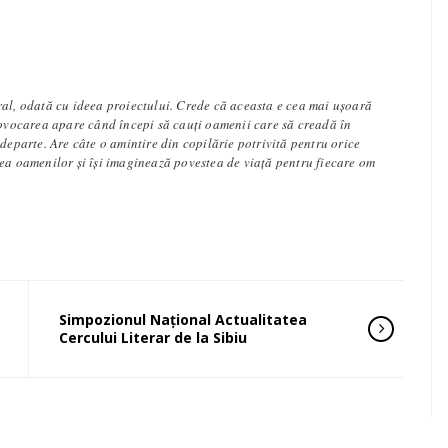
ral, odată cu ideea proiectului. Crede că aceasta e cea mai ușoară
rovocarea apare când începi să cauți oamenii care să creadă în
 departe. Are câte o amintire din copilărie potrivită pentru orice
tea oamenilor și își imaginează povestea de viață pentru fiecare om
Simpozionul Naţional Actualitatea
Cercului Literar de la Sibiu