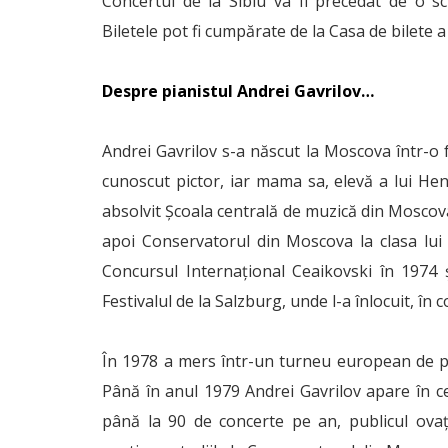
Concertul de la Sibiu va fi precedat de o s
Biletele pot fi cumpărate de la Casa de bilete a
Despre pianistul Andrei Gavrilov…
Andrei Gavrilov s-a născut la Moscova într-o fa
cunoscut pictor, iar mama sa, elevă a lui He
absolvit Şcoala centrală de muzică din Moscov
apoi Conservatorul din Moscova la clasa lui
Concursul Internaţional Ceaikovski în 1974 
Festivalul de la Salzburg, unde l-a înlocuit, în 
În 1978 a mers într-un turneu european de pes
Până în anul 1979 Andrei Gavrilov apare în c
până la 90 de concerte pe an, publicul ovați