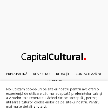
.
Capital
Cultural
PRIMA PAGINĂ
DESPRE NOI
REDACȚIE
CONTACTEAZĂ-NE
SUSȚINE-NE
Noi utilizăm cookie-uri pe site-ul nostru pentru a-ți oferi o
© 2026
Capital Cultural
.
experiență de utilizare cât mai adaptată preferințelor tale și
Reproducerea integrală sau parțială a textelor sau a ilustrațiilor din orice
a vizitelor tale repetate. Făcând clic pe “Acceptă”, permiți
pagină a site-ului este posibilă numai cu acordul prealabil scris al Capital
utilizarea tuturor cookie-urilor de pe site-ul nostru. Pentru
Cultural.
mai multe detalii
clic aici
.