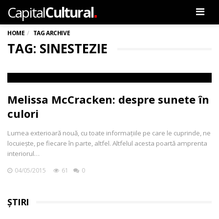
.
Capital
Cultural
Men
HOME
TAG ARCHIVE
TAG: SINESTEZIE
Melissa McCracken: despre sunete în
culori
Lumea exterioară nouă, cu toate informațiile pe care le cuprinde, ne
locuiește, pe fiecare în parte, altfel. Altfelul acesta poartă amprenta
interiorul…
04/05/2015
61
0
ȘTIRI