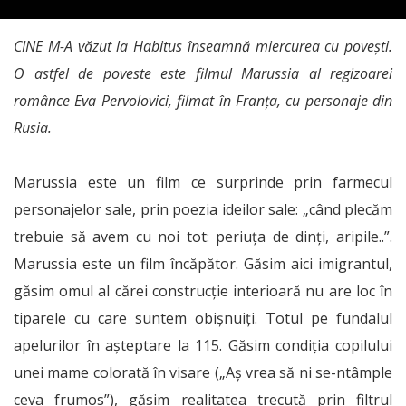
CINE M-A văzut la Habitus înseamnă miercurea cu povești.
O astfel de poveste este filmul Marussia al regizoarei
românce Eva Pervolovici, filmat în Franța, cu personaje din
Rusia.
Marussia este un film ce surprinde prin farmecul
personajelor sale, prin poezia ideilor sale: „când plecăm
trebuie să avem cu noi tot: periuța de dinți, aripile..”.
Marussia este un film încăpător. Găsim aici imigrantul,
găsim omul al cărei construcție interioară nu are loc în
tiparele cu care suntem obișnuiți. Totul pe fundalul
apelurilor în așteptare la 115. Găsim condiția copilului
unei mame colorată în visare („Aș vrea să ni se-ntâmple
ceva frumos”), găsim realitatea trecută prin filtrul