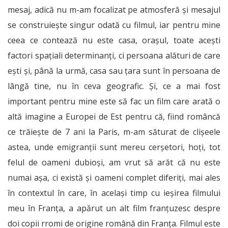
mesaj, adică nu m-am focalizat pe atmosferă și mesajul
se construiește singur odată cu filmul, iar pentru mine
ceea ce contează nu este casa, orașul, toate acești
factori spațiali determinanți, ci persoana alături de care
ești și, până la urmă, casa sau țara sunt în persoana de
lângă tine, nu în ceva geografic. Și, ce a mai fost
important pentru mine este să fac un film care arată o
altă imagine a Europei de Est pentru că, fiind româncă
ce trăiește de 7 ani la Paris, m-am săturat de clișeele
astea, unde emigranții sunt mereu cerșetori, hoți, tot
felul de oameni dubioși, am vrut să arăt că nu este
numai așa, ci există și oameni complet diferiți, mai ales
în contextul în care, în același timp cu ieșirea filmului
meu în Franța, a apărut un alt film franțuzesc despre
doi copii rromi de origine română din Franța. Filmul este