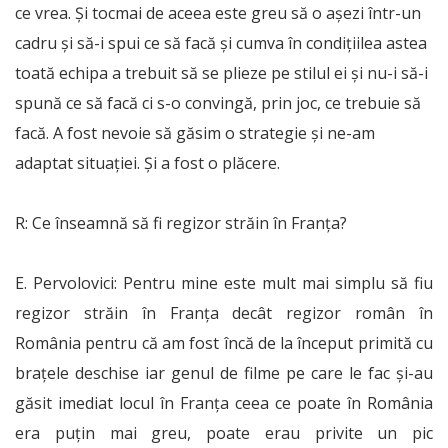
ce vrea. Și tocmai de aceea este greu să o așezi într-un
cadru și să-i spui ce să facă și cumva în condițiilea astea
toată echipa a trebuit să se plieze pe stilul ei și nu-i să-i
spună ce să facă ci s-o convingă, prin joc, ce trebuie să
facă. A fost nevoie să găsim o strategie și ne-am
adaptat situației. Și a fost o plăcere.
R: Ce înseamnă să fi regizor străin în Franța?
E. Pervolovici: Pentru mine este mult mai simplu să fiu
regizor străin în Franța decât regizor român în
România pentru că am fost încă de la început primită cu
brațele deschise iar genul de filme pe care le fac și-au
găsit imediat locul în Franța ceea ce poate în România
era puțin mai greu, poate erau privite un pic