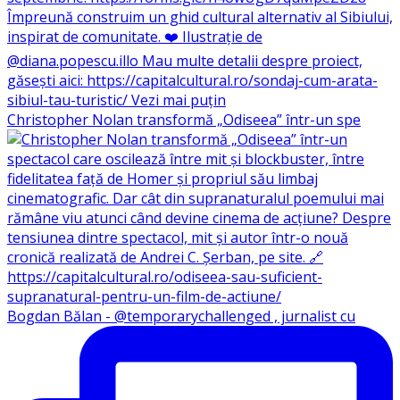
Christopher Nolan transformă „Odiseea” într-un spe
Bogdan Bălan - @temporarychallenged , jurnalist cu