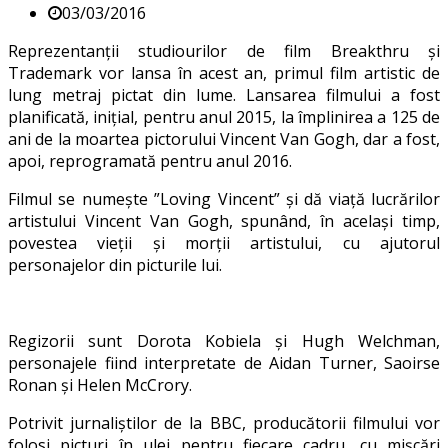
03/03/2016
Reprezentanții studiourilor de film Breakthru și
Trademark vor lansa în acest an, primul film artistic de
lung metraj pictat din lume. Lansarea filmului a fost
planificată, inițial, pentru anul 2015, la împlinirea a 125 de
ani de la moartea pictorului Vincent Van Gogh, dar a fost,
apoi, reprogramată pentru anul 2016.
Filmul se numește ”Loving Vincent” și dă viață lucrărilor
artistului Vincent Van Gogh, spunând, în același timp,
povestea vieții și morții artistului, cu ajutorul
personajelor din picturile lui.
Regizorii sunt Dorota Kobiela și Hugh Welchman,
personajele fiind interpretate de Aidan Turner, Saoirse
Ronan și Helen McCrory.
Potrivit jurnaliștilor de la BBC, producătorii filmului vor
folosi picturi în ulei pentru fiecare cadru, cu mișcări