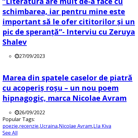
”Literatura are mult de-a face cu
schimbarea, iar pentru mine este
important să le ofer cititorilor și un
pic de speranță”- Interviu cu Zeruya
Shalev
27/09/2023
Marea din spatele caselor de piatră
cu acoperiș roșu – un nou poem
hipnagogic, marca Nicolae Avram
26/09/2022
Popular Tags:
poezie
,
recenzie
,
Ucraina
,
Nicolae Avram
,
LIa Kiva
See All