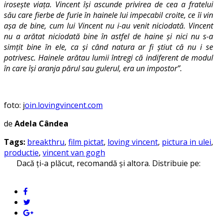
irosește viața. Vincent își ascunde privirea de cea a fratelui
său care fierbe de furie în hainele lui impecabil croite, ce îi vin
așa de bine, cum lui Vincent nu i-au venit niciodată. Vincent
nu a arătat niciodată bine în astfel de haine și nici nu s-a
simțit bine în ele, ca și când natura ar fi știut că nu i se
potrivesc. Hainele arătau lumii întregi că indiferent de modul
în care își aranja părul sau gulerul, era un impostor”.
foto: j
oin.lovingvincent.com
de
Adela Cândea
Tags:
breakthru
,
film pictat
,
loving vincent
,
pictura in ulei
,
productie
,
vincent van gogh
Dacă ți-a plăcut, recomandă și altora. Distribuie pe: