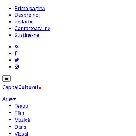
Prima pagină
Despre noi
Redacție
Contactează-ne
Susține-ne
.
Menu
Capital
Cultural
Arta
Teatru
Film
Muzică
Dans
Vizual