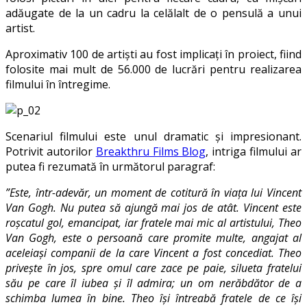
adăugate de la un cadru la celălalt de o pensulă a unui
artist.
Aproximativ 100 de artiști au fost implicați în proiect, fiind
folosite mai mult de 56.000 de lucrări pentru realizarea
filmului în întregime.
Scenariul filmului este unul dramatic și impresionant.
Potrivit autorilor
Breakthru Films Blog
, intriga filmului ar
putea fi rezumată în următorul paragraf:
”Este, într-adevăr, un moment de cotitură în viața lui Vincent
Van Gogh. Nu putea să ajungă mai jos de atât. Vincent este
roșcatul gol, emancipat, iar fratele mai mic al artistului, Theo
Van Gogh, este o persoană care promite multe, angajat al
aceleiași companii de la care Vincent a fost concediat. Theo
privește în jos, spre omul care zace pe paie, silueta fratelui
său pe care îl iubea și îl admira; un om nerăbdător de a
schimba lumea în bine. Theo își întreabă fratele de ce își