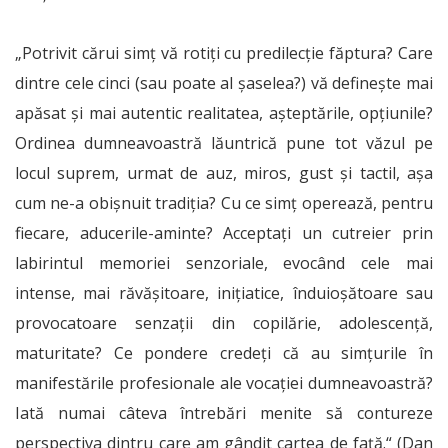
„Potrivit cărui simţ vă rotiţi cu predilecţie făptura? Care
dintre cele cinci (sau poate al şaselea?) vă defineşte mai
apăsat şi mai autentic realitatea, aşteptările, opţiunile?
Ordinea dumneavoastră lăuntrică pune tot văzul pe
locul suprem, urmat de auz, miros, gust şi tactil, aşa
cum ne-a obişnuit tradiţia? Cu ce simţ operează, pentru
fiecare, aducerile-aminte? Acceptaţi un cutreier prin
labirintul memoriei senzoriale, evocând cele mai
intense, mai răvăşitoare, iniţiatice, înduioşătoare sau
provocatoare senzaţii din copilărie, adolescenţă,
maturitate? Ce pondere credeţi că au simţurile în
manifestările profesionale ale vocaţiei dumneavoastră?
Iată numai câteva întrebări menite să contureze
perspectiva dintru care am gândit cartea de faţă.“ (Dan