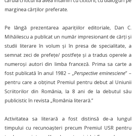
căruia criticul va avea întâlniri cu cititorii, cu dialoguri pe
marginea cărților preferate.
Pe lângă prezentarea aparițiilor editoriale, Dan C.
Mihăilescu a publicat un număr impresionant de cărți și
studii literare în volum și în presa de specialitate, a
semnat zeci de prefețe/ postfețe și a tradus operele a
numeroși autori din limba franceză. Prima sa carte a
fost publicată în anul 1982 – „
Perspective eminesciene
” –
pentru care a obținut Premiul pentru debut al Uniunii
Scriitorilor din România, la 8 ani de la debutul său
publicistic în revista „România literară.”
Activitatea sa literară a fost distinsă de-a lungul
timpului cu recunoașteri precum Premiul USR pentru