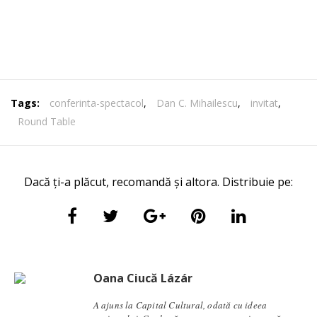
Tags:
conferinta-spectacol
,
Dan C. Mihailescu
,
invitat
,
Round Table
Dacă ți-a plăcut, recomandă și altora. Distribuie pe:
Oana Ciucă Lázár
A ajuns la Capital Cultural, odată cu ideea