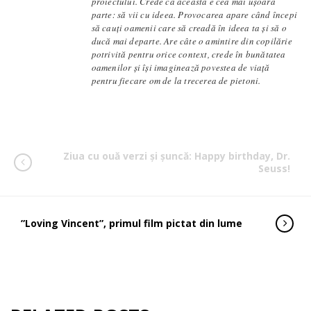
proiectului. Crede că aceasta e cea mai ușoară
parte: să vii cu ideea. Provocarea apare când începi
să cauți oamenii care să creadă în ideea ta și să o
ducă mai departe. Are câte o amintire din copilărie
potrivită pentru orice context, crede în bunătatea
oamenilor și își imaginează povestea de viață
pentru fiecare om de la trecerea de pietoni.
Ziua cu ouă verzi și șuncă: Happy birthday, Dr.
Seuss!
”Loving Vincent”, primul film pictat din lume