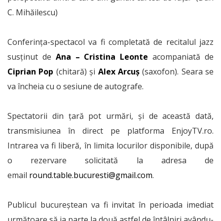
C. Mihăilescu)
Conferința-spectacol va fi completată de recitalul jazz
susținut de
Ana – Cristina Leonte
acompaniată de
Ciprian Pop
(chitară) și
Alex Arcuș
(saxofon). Seara se
va încheia cu o sesiune de autografe.
Spectatorii din țară pot urmări, și de această dată,
transmisiunea în direct pe platforma EnjoyTV.ro.
Intrarea va fi liberă, în limita locurilor disponibile, după
o rezervare solicitată la adresa de
email
round.table.bucuresti@gmail.com
.
Publicul bucureștean va fi invitat în perioada imediat
următoare să ia parte la două astfel de întâlniri avându-