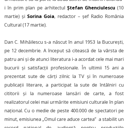
i în prim plan pe arhitectul
Ștefan Ghenciulescu
(10
martie) și
Sorina Goia
, redactor – șef Radio România
Cultural (17 martie).
Dan C. Mihăilescu s-a născut în anul 1953 la București,
pe 12 decembrie. A început să citească de la vârsta de
patru ani și de atunci literatura i-a acordat cele mai mari
bucurii și satisfacții profesionale. În ultimii 15 ani a
prezentat sute de cărți zilnic la TV și în numeroase
publicații literare, a participat la sute de întâlniri cu
cititorii și la numeroase lansări de carte, a fost
realizatorul celei mai urmărite emisiuni culturale în plan
național. Cu o medie de peste 400.000 de spectatori pe
minut, emisiunea „Omul care aduce cartea” a stabilit un
record național de audiență pentru producțiile