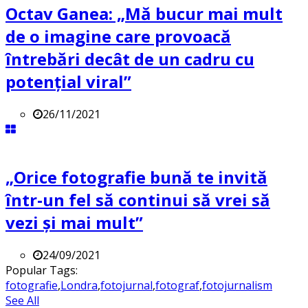
Octav Ganea: „Mă bucur mai mult
de o imagine care provoacă
întrebări decât de un cadru cu
potenţial viral”
26/11/2021
„Orice fotografie bună te invită
într-un fel să continui să vrei să
vezi și mai mult”
24/09/2021
Popular Tags:
fotografie
,
Londra
,
fotojurnal
,
fotograf
,
fotojurnalism
See All