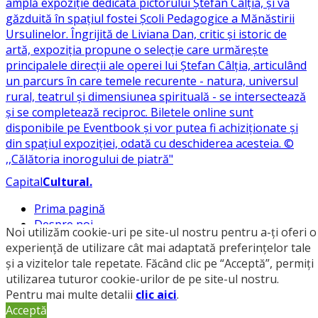
Capital
Cultural
.
Prima pagină
Despre noi
Noi utilizăm cookie-uri pe site-ul nostru pentru a-ți oferi o
Redacție
experiență de utilizare cât mai adaptată preferințelor tale
Contactează-ne
și a vizitelor tale repetate. Făcând clic pe “Acceptă”, permiți
Susține-ne
utilizarea tuturor cookie-urilor de pe site-ul nostru.
Pentru mai multe detalii
clic aici
.
© 2026
Capital Cultural
.
Acceptă
Reproducerea integrală sau parțială a textelor sau a