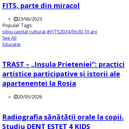
FITS, parte din miracol
23/06/2023
Popular Tags:
sibiu
,
capital cultural
,
#FITS2024
,
fits30
,
10 ani
See All
Educație
TRAST – „Insula Prieteniei”: practici
artistice participative și istorii ale
apartenenței la Roșia
20/05/2026
Radiografia sănătății orale la copii.
Studiu DENT ESTET 4 KIDS