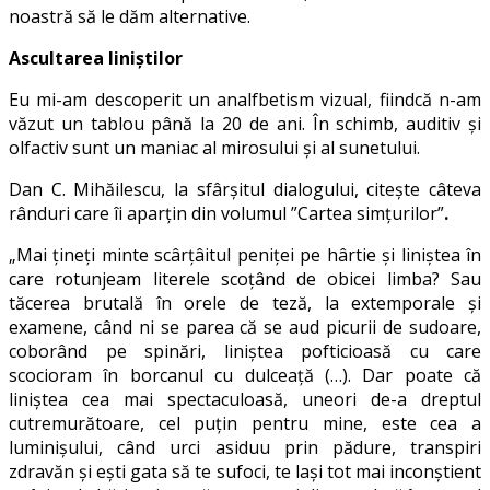
noastră să le dăm alternative.
Ascultarea liniștilor
Eu mi-am descoperit un analfbetism vizual, fiindcă n-am
văzut un tablou până la 20 de ani. În schimb, auditiv şi
olfactiv sunt un maniac al mirosului şi al sunetului.
Dan C. Mihăilescu, la sfârşitul dialogului, citește câteva
rânduri care îi aparţin din volumul ”Cartea simţurilor”
.
„Mai ţineţi minte scârţâitul peniţei pe hârtie şi liniştea în
care rotunjeam literele scoţând de obicei limba? Sau
tăcerea brutală în orele de teză, la extemporale şi
examene, când ni se parea că se aud picurii de sudoare,
coborând pe spinări, liniştea pofticioasă cu care
scocioram în borcanul cu dulceaţă (…). Dar poate că
liniştea cea mai spectaculoasă, uneori de-a dreptul
cutremurătoare, cel puţin pentru mine, este cea a
luminişului, când urci asiduu prin pădure, transpiri
zdravăn şi eşti gata să te sufoci, te laşi tot mai inconştient