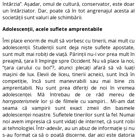
întârzia”. Aşadar, omul de cultură, conservator, este doar
un întârziator. Dar, poate că în tot angrenajul acesta al
societăţii sunt valuri ale schimbării.
Adolescenţii, acele suflete amprentabile
Îmi place enorm de mult să vorbesc cu tinerii, mai mult cu
adolescenţii. Studenţii sunt deja nişte suflete apostate,
sunt mult mai robiţi de viaţă. Părinţii nu-i vor prea mult în
preajmă, ţara îi împinge spre Occident. Nu vă place la noi,
“ţara carului cu boi”?, atunci plecaţi afară să vă luaţi
maşini de lux. Elevii de liceu, tinerii acneici, sunt încă în
competiţie, încă sunt manevrabili sau mai bine zis
amprentabili. Nu sunt prea diferiți de noi în vremea
adolescenţei. Mă întrebau de ce râd mereu de
harrypoterismele
lor şi de filmele cu vampiri… Mi-am dat
seama că vampirii sunt exact zmeii din basmele
adolescenţei noastre. Sufletele tinerilor sunt la fel. Numai
noi avem impresia că sunt vidaţi de internet, că sunt robi
ai tehnologiei. Într-adevăr, au un abuz de informaţie şi nu
s-au format ca să o poată discerne, dar aici este datoria