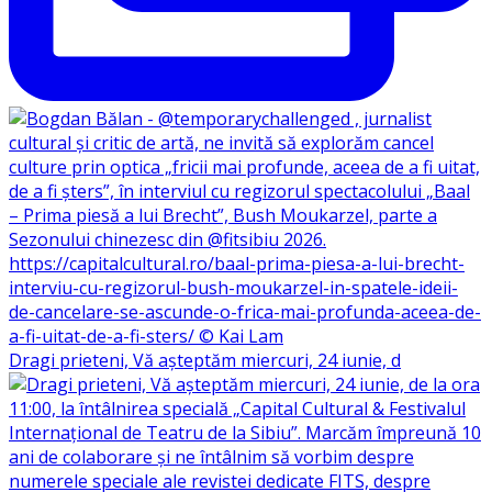
Dragi prieteni, Vă așteptăm miercuri, 24 iunie, d