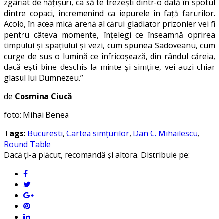
zgâriat de hăţişuri, ca să te trezeşti dintr-o dată în spotul
dintre copaci, încremenind ca iepurele în faţă farurilor.
Acolo, în acea mică arenă al cărui gladiator prizonier vei fi
pentru câteva momente, înţelegi ce înseamnă oprirea
timpului şi spaţiului şi vezi, cum spunea Sadoveanu, cum
curge de sus o lumină ce înfricoşează, din rândul căreia,
dacă eşti bine deschis la minte şi simţire, vei auzi chiar
glasul lui Dumnezeu.”
de
Cosmina Ciucă
foto: Mihai Benea
Tags:
Bucuresti
,
Cartea simțurilor
,
Dan C. Mihailescu
,
Round Table
Dacă ți-a plăcut, recomandă și altora. Distribuie pe: