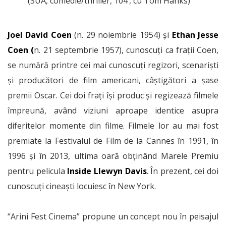
(SUA, comedie/thriller, 104’, cu Tom Hanks)
Joel David Coen
(n. 29 noiembrie 1954) și
Ethan Jesse
Coen (
n. 21 septembrie 1957), cunoscuți ca frații Coen,
se numără printre cei mai cunoscuți regizori, scenariști
și producători de film americani, câștigători a șase
premii Oscar. Cei doi frați își produc și regizează filmele
împreună, având viziuni aproape identice asupra
diferitelor momente din filme. Filmele lor au mai fost
premiate la Festivalul de Film de la Cannes în 1991, în
1996 și în 2013, ultima oară obținând Marele Premiu
pentru pelicula
Inside Llewyn Davis
. În prezent, cei doi
cunoscuți cineaști locuiesc în New York.
“Arini Fest Cinema” propune un concept nou în peisajul