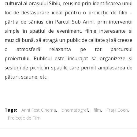
cultural al orașului Sibiu, reușind prin identificarea unui
loc de desfășurare ideal pentru o proiecție de film –
pârtia de săniuș din Parcul Sub Arini, prin intervenții
simple în spațiul de eveniment, filme interesante și
muzică bună, să atragă un public de calitate și să creeze
o atmosferă relaxantă pe tot parcursul
proiectului. Publicul este încurajat să organizeze și
sesiuni de picnic în spațiile care permit amplasarea de
pături, scaune, etc.
Tags:
Arini Fest Cinema
,
cinematograf
,
film
,
Frații Coen
,
Proiecție de Film