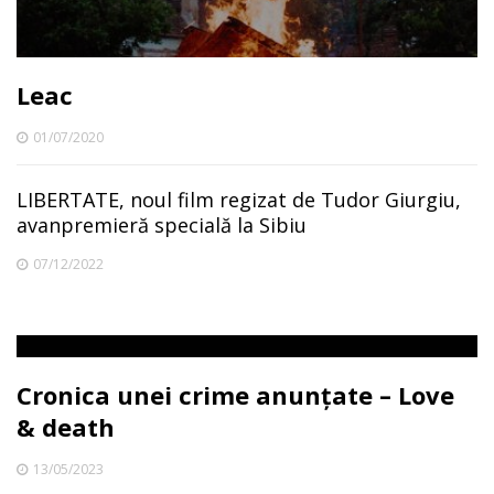
Leac
01/07/2020
LIBERTATE, noul film regizat de Tudor Giurgiu,
avanpremieră specială la Sibiu
07/12/2022
Cronica unei crime anunțate – Love
& death
13/05/2023