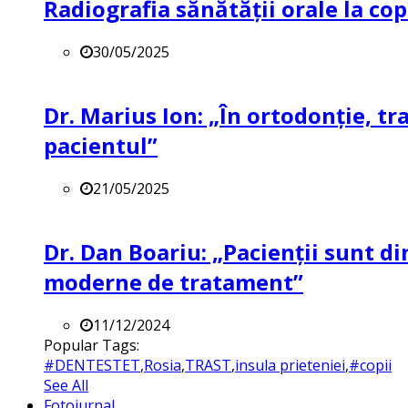
Radiografia sănătății orale la co
30/05/2025
Dr. Marius Ion: „În ortodonție, t
pacientul”
21/05/2025
Dr. Dan Boariu: „Pacienții sunt di
moderne de tratament”
11/12/2024
Popular Tags:
#DENTESTET
,
Rosia
,
TRAST
,
insula prieteniei
,
#copii
See All
Fotojurnal