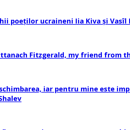
hii poeților ucraineni Iia Kiva și Vasî
ttanach Fitzgerald, my friend from th
schimbarea, iar pentru mine este impor
 Shalev