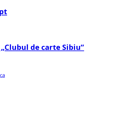
pt
 „Clubul de carte Sibiu”
ica