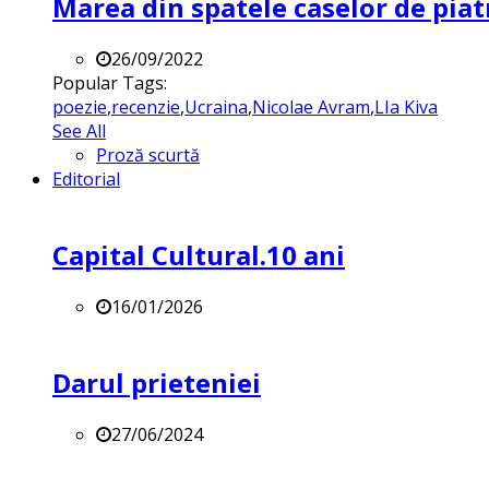
Marea din spatele caselor de pia
26/09/2022
Popular Tags:
poezie
,
recenzie
,
Ucraina
,
Nicolae Avram
,
LIa Kiva
See All
Proză scurtă
Editorial
Capital Cultural.10 ani
16/01/2026
Darul prieteniei
27/06/2024