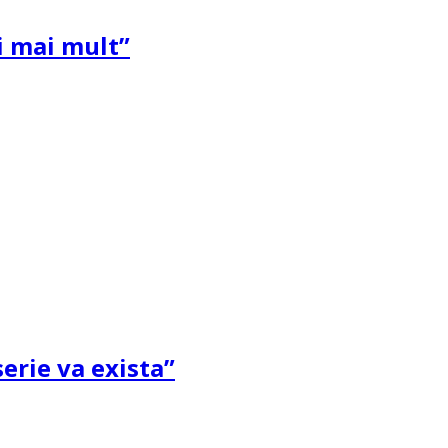
și mai mult”
erie va exista”