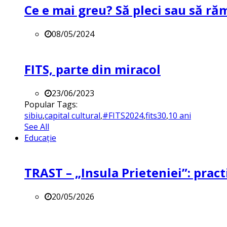
Ce e mai greu? Să pleci sau să ră
08/05/2024
FITS, parte din miracol
23/06/2023
Popular Tags:
sibiu
,
capital cultural
,
#FITS2024
,
fits30
,
10 ani
See All
Educație
TRAST – „Insula Prieteniei”: practi
20/05/2026