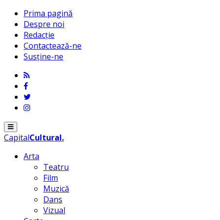
Prima pagină
Despre noi
Redacție
Contactează-ne
Susține-ne
Menu
Capital
Cultural
.
Arta
Teatru
Film
Muzică
Dans
Vizual