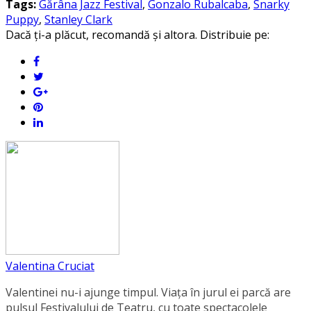
Tags:
Gărâna Jazz Festival
,
Gonzalo Rubalcaba
,
Snarky
Puppy
,
Stanley Clark
Dacă ți-a plăcut, recomandă și altora. Distribuie pe:
Valentina Cruciat
Valentinei nu-i ajunge timpul. Viața în jurul ei parcă are
pulsul Festivalului de Teatru, cu toate spectacolele