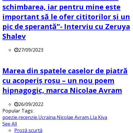
schimbarea, iar pentru mine este
important să le ofer cititorilor și un
pic de speranță”- Interviu cu Zeruya
Shalev
27/09/2023
Marea din spatele caselor de piatră
cu acoperiș roșu – un nou poem
hipnagogic, marca Nicolae Avram
26/09/2022
Popular Tags:
poezie
,
recenzie
,
Ucraina
,
Nicolae Avram
,
LIa Kiva
See All
Proză scurtă