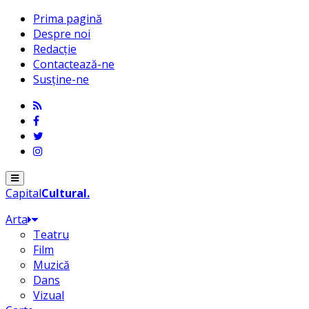
Prima pagină
Despre noi
Redacție
Contactează-ne
Susține-ne
Menu
Capital
Cultural
.
Arta
Teatru
Film
Muzică
Dans
Vizual