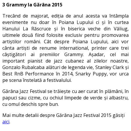
3 Grammy la Gărâna 2015
Trecând de majorat, ediția de anul acesta va întâmpla
evenimente nu doar în Poiana Lupului ci și în curtea
Hanului La Răscruce și în biserica veche din Văliug,
ultimele două fiind folosite exclusiv pentru promovarea
artiștilor români. Cât despre Poiana Lupului, aici vor
cânta artiști de renume international, printer care trei
câștigători ai premiilor Grammy. Așadar, cel mai
important pianist de jazz cubanez al zilelor noastre,
Gonzalo Rubalcaba alături de legenda vie, Stanley Clark și
Best RnB Performance în 2014, Snarky Puppy, vor urca
pe scena înstelată a festivalului.
Gărâna Jazz Festival se trăiește cu aer curat în plămâni, în
papuci sau cizme, cu ochiul limpede de verde și albastru,
cu omul deschis spre bun.
Mai multe detalii despre Gărâna Jazz Festival 2015 găsiți
aici
.