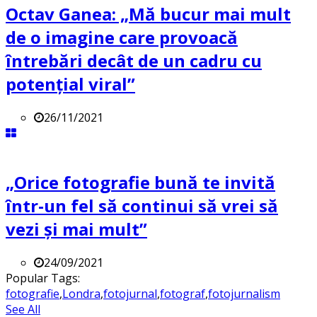
Octav Ganea: „Mă bucur mai mult
de o imagine care provoacă
întrebări decât de un cadru cu
potenţial viral”
26/11/2021
„Orice fotografie bună te invită
într-un fel să continui să vrei să
vezi și mai mult”
24/09/2021
Popular Tags:
fotografie
,
Londra
,
fotojurnal
,
fotograf
,
fotojurnalism
See All