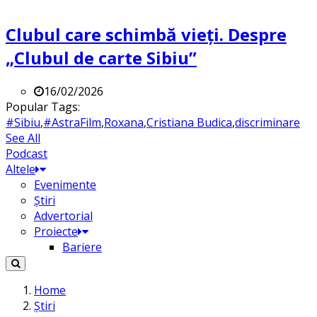
Clubul care schimbă vieți. Despre
„Clubul de carte Sibiu”
16/02/2026
Popular Tags:
#Sibiu
,
#AstraFilm
,
Roxana
,
Cristiana Budica
,
discriminare
See All
Podcast
Altele
Evenimente
Știri
Advertorial
Proiecte
Bariere
Home
Știri