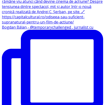
Bogdan Bălan - @temporarychallenged , jurnalist cu