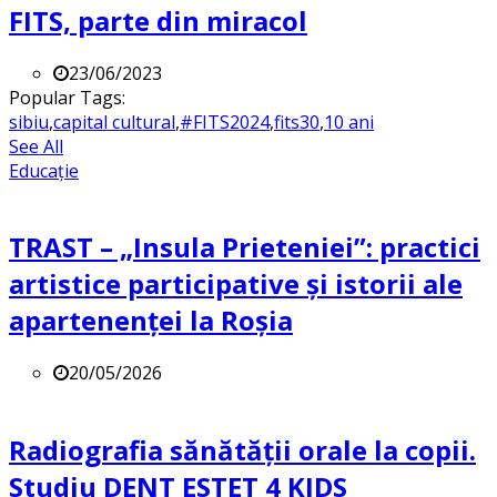
FITS, parte din miracol
23/06/2023
Popular Tags:
sibiu
,
capital cultural
,
#FITS2024
,
fits30
,
10 ani
See All
Educație
TRAST – „Insula Prieteniei”: practici
artistice participative și istorii ale
apartenenței la Roșia
20/05/2026
Radiografia sănătății orale la copii.
Studiu DENT ESTET 4 KIDS