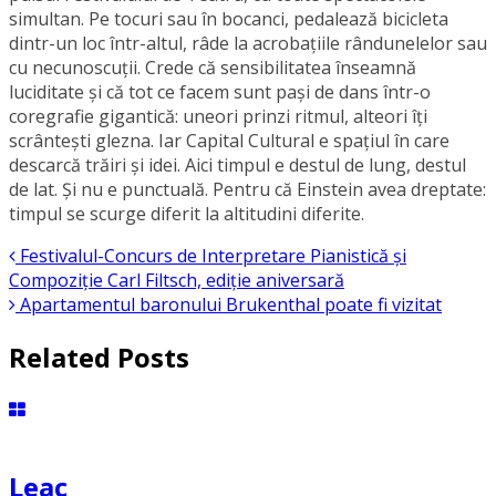
simultan. Pe tocuri sau în bocanci, pedalează bicicleta
dintr-un loc într-altul, râde la acrobațiile rândunelelor sau
cu necunoscuții. Crede că sensibilitatea înseamnă
luciditate și că tot ce facem sunt pași de dans într-o
coregrafie gigantică: uneori prinzi ritmul, alteori îți
scrântești glezna. Iar Capital Cultural e spațiul în care
descarcă trăiri și idei. Aici timpul e destul de lung, destul
de lat. Și nu e punctuală. Pentru că Einstein avea dreptate:
timpul se scurge diferit la altitudini diferite.
Festivalul-Concurs de Interpretare Pianistică și
Compoziție Carl Filtsch, ediție aniversară
Apartamentul baronului Brukenthal poate fi vizitat
Related Posts
Leac