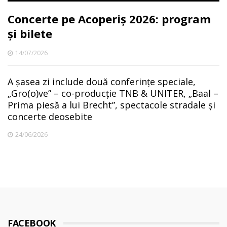
Concerte pe Acoperiș 2026: program
și bilete
14/07/2026
A șasea zi include două conferințe speciale,
„Gro(o)ve” – co-producție TNB & UNITER, „Baal –
Prima piesă a lui Brecht”, spectacole stradale și
concerte deosebite
24/06/2026
FACEBOOK