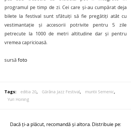
programul pe timp de zi. Cei care și-au cumpărat deja
bilete la festival sunt sfătuiți să fie pregătiți atât cu
vestimantație și accesorii potrivite pentru 5 zile
petrecute la 1000 de metri altitudine dar și pentru
vremea capricioasă.
sursă
foto
Tags:
editia 20
,
Gărâna Jazz Festival
,
muntii Semenic
,
Yuri Honing
Dacă ți-a plăcut, recomandă și altora. Distribuie pe: