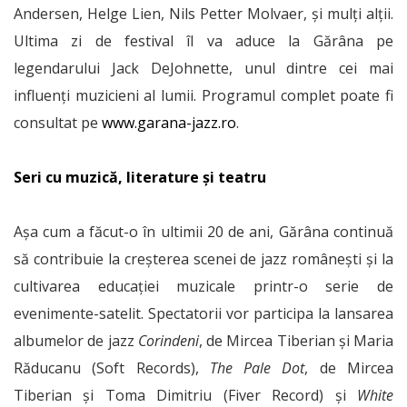
Andersen, Helge Lien, Nils Petter Molvaer, şi mulţi alţii.
Ultima zi de festival îl va aduce la Gărâna pe
legendarului Jack DeJohnette, unul dintre cei mai
influenţi muzicieni al lumii. Programul complet poate fi
consultat pe
www.garana-jazz.ro
.
Seri cu muzică, literature și teatru
Aşa cum a făcut-o în ultimii 20 de ani, Gărâna continuă
să contribuie la creşterea scenei de jazz româneşti şi la
cultivarea educaţiei muzicale printr-o serie de
evenimente-satelit. Spectatorii vor participa la lansarea
albumelor de jazz
Corindeni
, de Mircea Tiberian şi Maria
Răducanu (Soft Records),
The Pale Dot
, de Mircea
Tiberian şi Toma Dimitriu (Fiver Record) şi
White