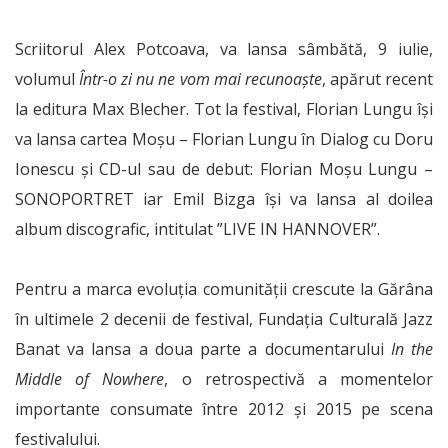
Scriitorul Alex Potcoava, va lansa sâmbătă, 9 iulie,
volumul
Într-o zi nu ne vom mai recunoaşte
, apărut recent
la editura Max Blecher. Tot la festival, Florian Lungu îşi
va lansa cartea Moşu – Florian Lungu în Dialog cu Doru
Ionescu şi CD-ul sau de debut: Florian Moşu Lungu –
SONOPORTRET iar Emil Bizga îşi va lansa al doilea
album discografic, intitulat ”LIVE IN HANNOVER”.
Pentru a marca evoluţia comunităţii crescute la Gărâna
în ultimele 2 decenii de festival, Fundaţia Culturală Jazz
Banat va lansa a doua parte a documentarului
In the
Middle of Nowhere
, o retrospectivă a momentelor
importante consumate între 2012 şi 2015 pe scena
festivalului.