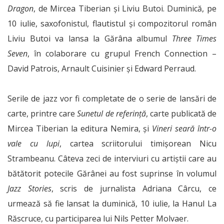
Dragon
, de Mircea Tiberian şi Liviu Butoi. Duminică, pe
10 iulie, saxofonistul, flautistul şi compozitorul român
Liviu Butoi va lansa la Gărâna albumul
Three Times
Seven
, în colaborare cu grupul French Connection –
David Patrois, Arnault Cuisinier şi Edward Perraud.
Serile de jazz vor fi completate de o serie de lansări de
carte, printre care
Sunetul de referinţă
, carte publicată de
Mircea Tiberian la editura Nemira, şi
Vineri seară într-o
vale cu lupi
, cartea scriitorului timişorean Nicu
Strambeanu. Câteva zeci de interviuri cu artiştii care au
bătătorit potecile Gărânei au fost suprinse în volumul
Jazz Stories
, scris de jurnalista Adriana Cârcu, ce
urmează să fie lansat la duminică, 10 iulie, la Hanul La
Răscruce, cu participarea lui Nils Petter Molvaer.