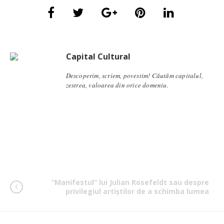
Capital Cultural
Descoperim, scriem, povestim! Căutăm capitalul,
zestrea, valoarea din orice domeniu.
”Manifestul” lui Julian Rosefeldt sau despre
privilegiul artiștilor de a schimba lumea