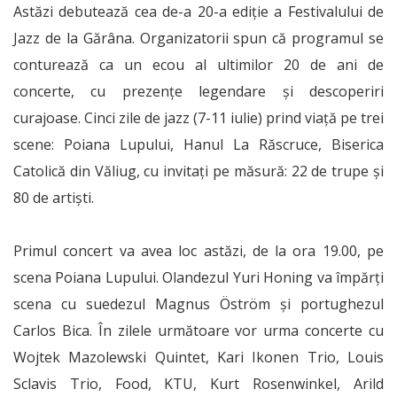
Astăzi debutează cea de-a 20-a ediție a Festivalului de
Jazz de la Gărâna. Organizatorii spun că programul se
conturează ca un ecou al ultimilor 20 de ani de
concerte, cu prezențe legendare și descoperiri
curajoase. Cinci zile de jazz (7-11 iulie) prind viață pe trei
scene: Poiana Lupului, Hanul La Răscruce, Biserica
Catolică din Văliug, cu invitați pe măsură: 22 de trupe și
80 de artiști.
Primul concert va avea loc astăzi, de la ora 19.00, pe
scena Poiana Lupului. Olandezul Yuri Honing va împărţi
scena cu suedezul Magnus Öström şi portughezul
Carlos Bica. În zilele următoare vor urma concerte cu
Wojtek Mazolewski Quintet, Kari Ikonen Trio, Louis
Sclavis Trio, Food, KTU, Kurt Rosenwinkel, Arild