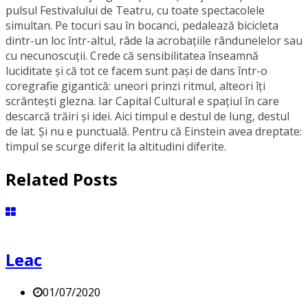
pulsul Festivalului de Teatru, cu toate spectacolele
simultan. Pe tocuri sau în bocanci, pedalează bicicleta
dintr-un loc într-altul, râde la acrobațiile rândunelelor sau
cu necunoscuții. Crede că sensibilitatea înseamnă
luciditate și că tot ce facem sunt pași de dans într-o
coregrafie gigantică: uneori prinzi ritmul, alteori îți
scrântești glezna. Iar Capital Cultural e spațiul în care
descarcă trăiri și idei. Aici timpul e destul de lung, destul
de lat. Și nu e punctuală. Pentru că Einstein avea dreptate:
timpul se scurge diferit la altitudini diferite.
Related Posts
Leac
01/07/2020