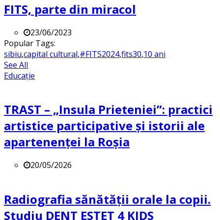
FITS, parte din miracol
23/06/2023
Popular Tags:
sibiu
,
capital cultural
,
#FITS2024
,
fits30
,
10 ani
See All
Educație
TRAST – „Insula Prieteniei”: practici
artistice participative și istorii ale
apartenenței la Roșia
20/05/2026
Radiografia sănătății orale la copii.
Studiu DENT ESTET 4 KIDS