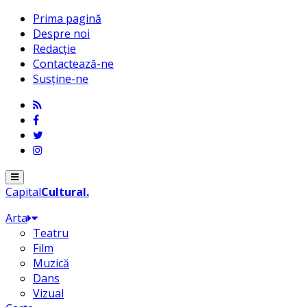
Prima pagină
Despre noi
Redacție
Contactează-ne
Susține-ne
Menu
Capital
Cultural
.
Arta
Teatru
Film
Muzică
Dans
Vizual