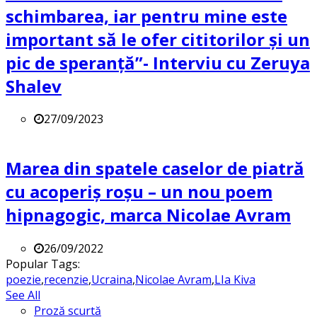
schimbarea, iar pentru mine este
important să le ofer cititorilor și un
pic de speranță”- Interviu cu Zeruya
Shalev
27/09/2023
Marea din spatele caselor de piatră
cu acoperiș roșu – un nou poem
hipnagogic, marca Nicolae Avram
26/09/2022
Popular Tags:
poezie
,
recenzie
,
Ucraina
,
Nicolae Avram
,
LIa Kiva
See All
Proză scurtă