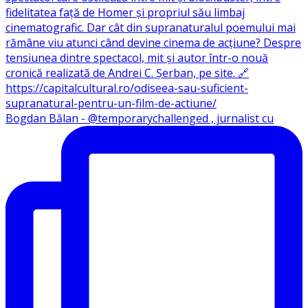
Bogdan Bălan - @temporarychallenged , jurnalist cu