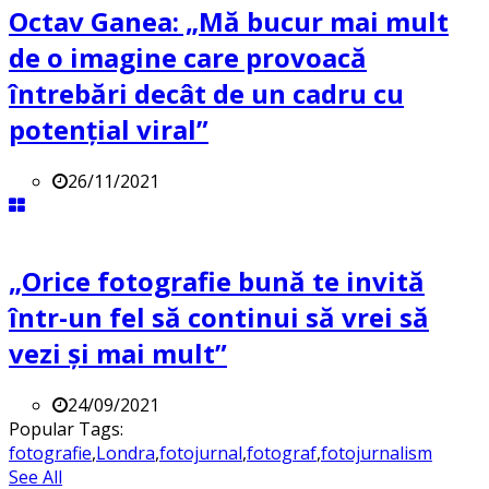
Octav Ganea: „Mă bucur mai mult
de o imagine care provoacă
întrebări decât de un cadru cu
potenţial viral”
26/11/2021
„Orice fotografie bună te invită
într-un fel să continui să vrei să
vezi și mai mult”
24/09/2021
Popular Tags:
fotografie
,
Londra
,
fotojurnal
,
fotograf
,
fotojurnalism
See All