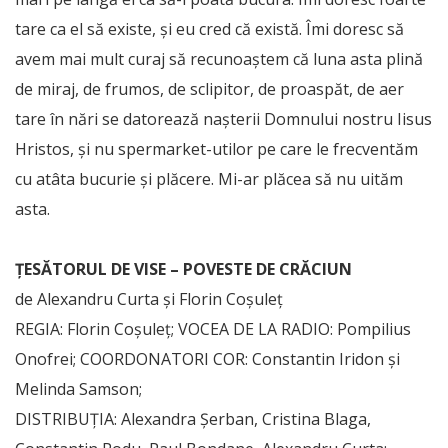
tare ca el să existe, şi eu cred că există. Îmi doresc să
avem mai mult curaj să recunoaştem că luna asta plină
de miraj, de frumos, de sclipitor, de proaspăt, de aer
tare în nări se datorează naşterii Domnului nostru Iisus
Hristos, şi nu spermarket-utilor pe care le frecventăm
cu atâta bucurie şi plăcere. Mi-ar plăcea să nu uităm
asta.
ŢESĂTORUL DE VISE – POVESTE DE CRĂCIUN
de Alexandru Curta şi Florin Coşuleţ
REGIA: Florin Coşuleţ; VOCEA DE LA RADIO: Pompilius
Onofrei; COORDONATORI COR: Constantin Iridon şi
Melinda Samson;
DISTRIBUŢIA: Alexandra Şerban, Cristina Blaga,