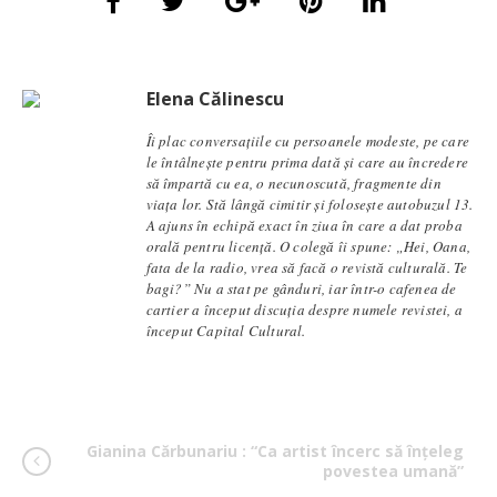
Elena Călinescu
Îi plac conversaţiile cu persoanele modeste, pe care
le întâlneşte pentru prima dată şi care au încredere
să împartă cu ea, o necunoscută, fragmente din
viaţa lor. Stă lângă cimitir și foloseşte autobuzul 13.
A ajuns în echipă exact în ziua în care a dat proba
orală pentru licență. O colegă îi spune: „Hei, Oana,
fata de la radio, vrea să facă o revistă culturală. Te
bagi?” Nu a stat pe gânduri, iar într-o cafenea de
cartier a început discuția despre numele revistei, a
început Capital Cultural.
Gianina Cărbunariu : “Ca artist încerc să înțeleg
povestea umană”