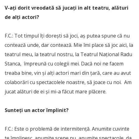
V-aţi dorit vreodată să jucaţi in alt teatru, alături
de alţi actori?
F.C.: Tot timpul îţi doreşti să joci, aş putea spune că nu
contează unde, dar contează. Mie îmi place să joc aici, la
teatrul meu, la teatrul nostru, la Teatrul Naţional Radu
Stanca, împreună cu colegii mei. Dacă noi ne facem
treaba bine, vin şi alţi actori mari din ţară, care au avut
colaborări cu spectacolele noastre, să joace cu noi. Am
jucat alături de ei şi mi-a făcut mare plăcere.
Sunteţi un actor împlinit?
F.C.: Este o problemă de intermitenţă. Anumite cuvinte
te împlinesc, anumite scene nu, anumite spectacole, da,