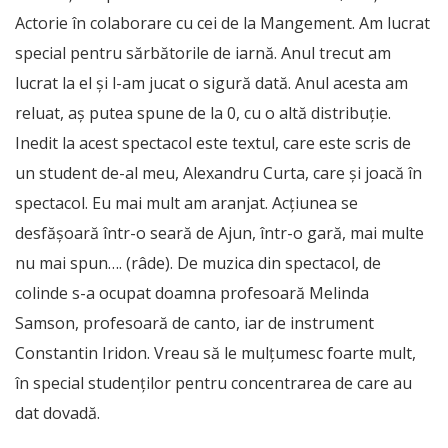
Actorie în colaborare cu cei de la Mangement. Am lucrat
special pentru sărbătorile de iarnă. Anul trecut am
lucrat la el şi l-am jucat o sigură dată. Anul acesta am
reluat, aş putea spune de la 0, cu o altă distribuţie.
Inedit la acest spectacol este textul, care este scris de
un student de-al meu, Alexandru Curta, care şi joacă în
spectacol. Eu mai mult am aranjat. Acţiunea se
desfăşoară într-o seară de Ajun, într-o gară, mai multe
nu mai spun…. (râde). De muzica din spectacol, de
colinde s-a ocupat doamna profesoară Melinda
Samson, profesoară de canto, iar de instrument
Constantin Iridon. Vreau să le mulţumesc foarte mult,
în special studenţilor pentru concentrarea de care au
dat dovadă.