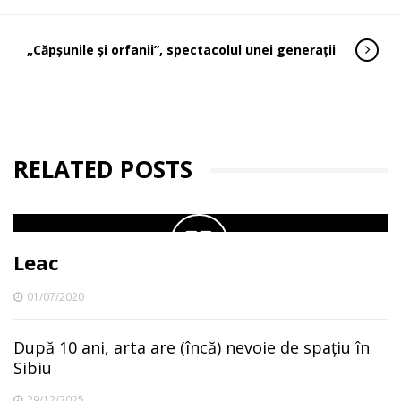
„Căpşunile şi orfanii”, spectacolul unei generații
RELATED POSTS
Leac
01/07/2020
După 10 ani, arta are (încă) nevoie de spațiu în
Sibiu
29/12/2025