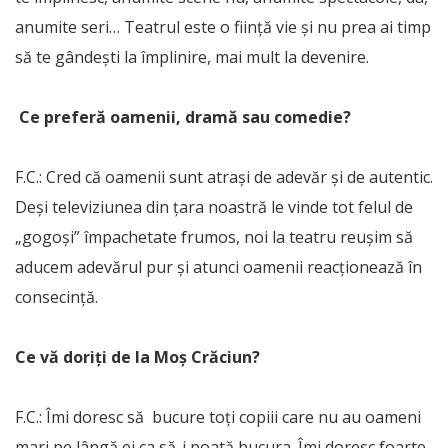
anumite seri… Teatrul este o fiinţă vie şi nu prea ai timp
să te gândeşti la împlinire, mai mult la devenire.
Ce preferă oamenii, dramă sau comedie?
F.C.: Cred că oamenii sunt atraşi de adevăr şi de autentic.
Deşi televiziunea din ţara noastră le vinde tot felul de
„gogoşi” împachetate frumos, noi la teatru reuşim să
aducem adevărul pur şi atunci oamenii reacţionează în
consecinţă.
Ce vă doriţi de la Moş Crăciun?
F.C.: Îmi doresc să bucure toţi copiii care nu au oameni
mari pe lângă ei ca să-i poată bucura. Îmi doresc foarte