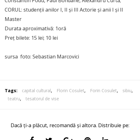
Constantin Podu, Paul Bondane, Alexandru Curta;
CORUL: studenţii anilor I, II şi III Actorie şi anii I şi II
Master
Durata aproximativă: 1oră
Preţ bilete: 15 lei; 10 lei
sursa foto: Sebastian Marcovici
Tags:
capital cultural
,
Florin Cosulet
,
Forin Cosulet
,
sibiu
,
teatru
,
tesatorul de vise
Dacă ți-a plăcut, recomandă și altora. Distribuie pe: