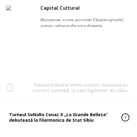
Capital Cultural
Descoperim, scriem, povestim! Căutăm capitalul,
zestrea, valoarea din orice domeniu.
Pianistul Andrei Irimia susține duminică un
concert caritabil, la Sala Oglinzilor din Sibiu
Turneul SoNoRo Conac X „La Grande Belleza”
debutează la Filarmonica de Stat Sibiu