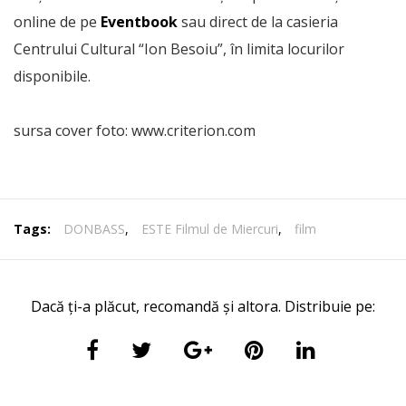
online de pe
Eventbook
sau direct de la casieria
Centrului Cultural “Ion Besoiu”, în limita locurilor
disponibile.
sursa cover foto: www.criterion.com
Tags:
DONBASS
,
ESTE Filmul de Miercuri
,
film
Dacă ți-a plăcut, recomandă și altora. Distribuie pe: