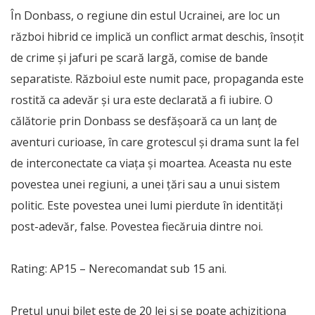
În Donbass, o regiune din estul Ucrainei, are loc un
război hibrid ce implică un conflict armat deschis, însoțit
de crime și jafuri pe scară largă, comise de bande
separatiste. Războiul este numit pace, propaganda este
rostită ca adevăr și ura este declarată a fi iubire. O
călătorie prin Donbass se desfășoară ca un lanț de
aventuri curioase, în care grotescul și drama sunt la fel
de interconectate ca viața și moartea. Aceasta nu este
povestea unei regiuni, a unei țări sau a unui sistem
politic. Este povestea unei lumi pierdute în identități
post-adevăr, false. Povestea fiecăruia dintre noi.
Rating: AP15 – Nerecomandat sub 15 ani.
Preţul unui bilet este de 20 lei și se poate achiziționa