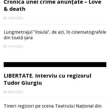
Cronica unei crime anunțate – Love
& death
13/05/2023
Lungmetrajul ”Insula”, de azi, în cinematografele
din toată țara
11/11/2022
LIBERTATE. Interviu cu regizorul
Tudor Giurgiu
09/01/2023
Tineri regizori pe scena Teatrului Național din