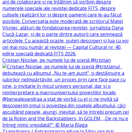
Cristian Nicolae, pe numele lui de scenă @tristian
Transilvania | Extravaganza aduce la Sibiu cea mai