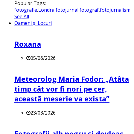
Popular Tags:
fotografie
,
Londra
,
fotojurnal
,
fotograf
,
fotojurnalism
See All
Oameni și Locuri
Roxana
05/06/2026
Meteorolog Maria Fodor: „Atâta
timp cât vor fi nori pe cer,
această meserie va exista”
23/03/2026
Fotografii alb negru și dovleac