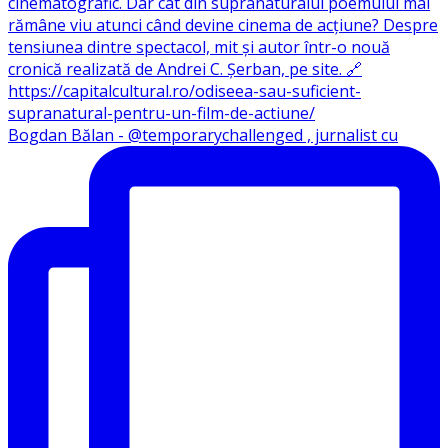
Bogdan Bălan - @temporarychallenged , jurnalist cu