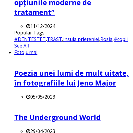
opțiunile moderne de
tratament”
11/12/2024
Popular Tags:
#DENTESTET
,
TRAST
,
insula prieteniei
,
Rosia
,
#copii
See All
Fotojurnal
Poezia unei lumi de mult uitate,
în fotografiile lui Jeno Major
05/05/2023
The Underground World
29/04/2023