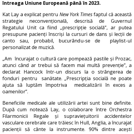
întreaga Uniune Europeană până în 2023.
Kat Lay a explicat pentru
New York Times
faptul că această
strategie neconvențională, descrisă de Guvernul
Regatului Unit ca fiind „prescripție socială”, ar putea
presupune pacienți înscriși la cursuri de dans și lecții de
canto sau, probabil, bucurându-se de playlist-ul
personalizat de muzică.
„Am încurajat o cultură care pompează pastile și Prozac,
atunci când ar trebui să facem mai multă prevenție”, a
declarat Hancock într-un discurs la o strângerea de
fonduri pentru sanătate. „Prescripția socială ne poate
ajuta să luptăm împotriva medicalizării în exces a
oamenilor”.
Beneficiile medicale ale utilizării artei sunt bine definite.
După cum notează Lay, o colaborare între Orchestra
Filarmonicii Regale și supraviețuitorii accidentelor
vasculare cerebrale care trăiesc în Hull, Anglia, a încurajat
pacienții să cânte la instrumente. 90% dintre acești