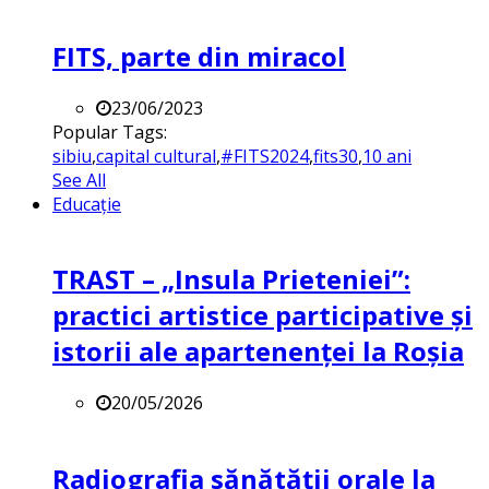
FITS, parte din miracol
23/06/2023
Popular Tags:
sibiu
,
capital cultural
,
#FITS2024
,
fits30
,
10 ani
See All
Educație
TRAST – „Insula Prieteniei”:
practici artistice participative și
istorii ale apartenenței la Roșia
20/05/2026
Radiografia sănătății orale la