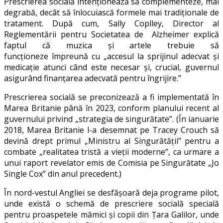
Prescrierea socială intenționează să complementeze, mai
degrabă, decât să înlocuiască formele mai tradiționale de
tratament. După cum, Sally Coplley, Director al
Reglementării pentru Societatea de Alzheimer explică
faptul că muzica și artele trebuie să
funcționeze împreună cu „accesul la sprijinul adecvat și
medicație atunci când este necesar și, crucial, guvernul
asigurând finanțarea adecvată pentru îngrijire.”
Prescrierea socială se preconizează a fi implementată în
Marea Britanie până în 2023, conform planului recent al
guvernului privind „strategia de singurătate”. (În ianuarie
2018, Marea Britanie l-a desemnat pe Tracey Crouch să
devină drept primul „Ministru al Singurătății” pentru a
combate „realitatea tristă a vieții moderne”, ca urmare a
unui raport revelator emis de Comisia pe Singurătate „Jo
Single Cox” din anul precedent.)
În nord-vestul Angliei se desfășoară deja programe pilot,
unde există o schemă de prescriere socială specială
pentru proaspetele mămici și copii din Țara Galilor, unde