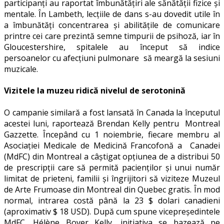
participanți au raportat îmbunătățiri ale sănătății fizice și
mentale. În Lambeth, lecțiile de dans s-au dovedit utile în
a îmbunătăți concentrarea și abilitățile de comunicare
printre cei care prezintă semne timpurii de psihoză, iar în
Gloucestershire, spitalele au început să indice
persoanelor cu afecțiuni pulmonare să meargă la sesiuni
muzicale.
Vizitele la muzeu ridică nivelul de serotonină
O campanie similară a fost lansată în Canada la începutul
acestei luni, raportează Brendan Kelly pentru Montreal
Gazzette. Începând cu 1 noiembrie, fiecare membru al
Asociației Medicale de Medicină Francofonă a Canadei
(MdFC) din Montreal a câștigat opțiunea de a distribui 50
de prescripții care să permită pacienților și unui număr
limitat de prieteni, familii și îngrijitori să viziteze Muzeul
de Arte Frumoase din Montreal din Quebec gratis. În mod
normal, intrarea costă până la 23 $ dolari canadieni
(aproximativ $ 18 USD). După cum spune vicepreședintele
MdFC, Hélène Boyer Kelly, inițiativa se bazează pe