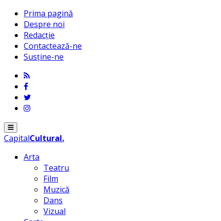
Prima pagină
Despre noi
Redacție
Contactează-ne
Susține-ne
Menu
Capital
Cultural
.
Arta
Teatru
Film
Muzică
Dans
Vizual