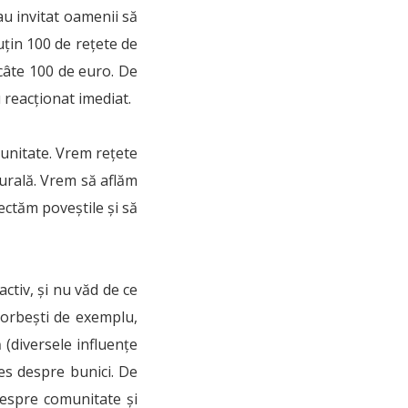
u invitat oamenii să
uțin 100 de rețete de
 câte 100 de euro. De
 reacționat imediat.
munitate. Vrem rețete
turală. Vrem să aflăm
ectăm poveștile și să
ctiv, și nu văd de ce
vorbești de exemplu,
(diversele influențe
les despre bunici. De
despre comunitate și