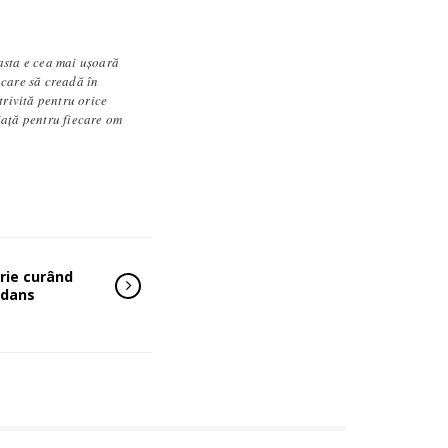
asta e cea mai ușoară
 care să creadă în
trivită pentru orice
iață pentru fiecare om
crie curând
 dans