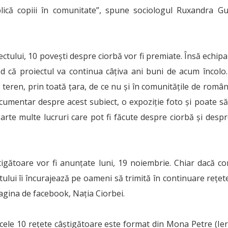
ică copiii în comunitate”, spune sociologul Ruxandra Gu
ectului, 10 povești despre ciorbă vor fi premiate. Însă echipa 
 că proiectul va continua câțiva ani buni de acum încolo
eren, prin toată țara, de ce nu și în comunitățile de român
cumentar despre acest subiect, o expoziție foto și poate s
foarte multe lucruri care pot fi făcute despre ciorbă și des
tigătoare vor fi anunțate luni, 19 noiembrie. Chiar dacă con
tului îi încurajează pe oameni să trimită în continuare rețet
pagina de facebook, Nația Ciorbei.
 cele 10 reţete câştigătoare este format din Mona Petre (Ie