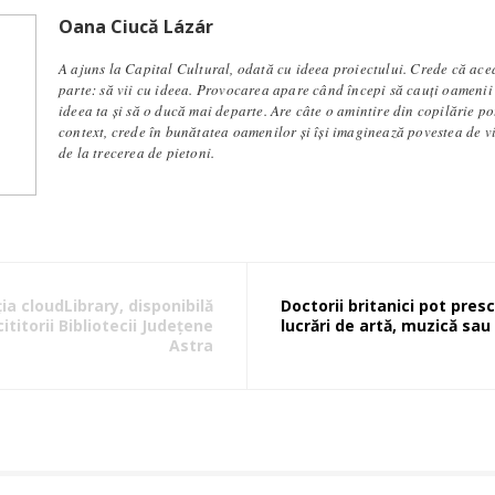
Oana Ciucă Lázár
A ajuns la Capital Cultural, odată cu ideea proiectului. Crede că ace
parte: să vii cu ideea. Provocarea apare când începi să cauți oamenii
ideea ta și să o ducă mai departe. Are câte o amintire din copilărie po
context, crede în bunătatea oamenilor și își imaginează povestea de v
de la trecerea de pietoni.
ția cloudLibrary, disponibilă
Doctorii britanici pot pres
ititorii Bibliotecii Județene
lucrări de artă, muzică sau
Astra