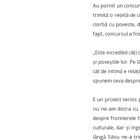
Au pornit un concur
trimită o rețetă de 
ciorbă cu poveste, d
fapt, concursul a fo
„Este incredibil câț
și poveștile lor. Pe
cât de intimă e rela
spunem ceva despre 
E un proiect serios 
nu ne-am distra cu 
despre frontierele 
culturale, dar și in
lângă Sibiu ne-a tr