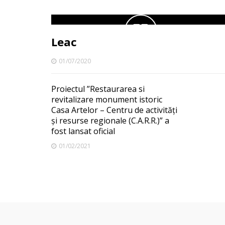
Leac
01/07/2020
Proiectul ”Restaurarea si
revitalizare monument istoric
Casa Artelor – Centru de activități
și resurse regionale (C.A.R.R.)” a
fost lansat oficial
01/02/2021