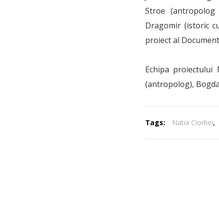
Stroe (antropolog
Dragomir (istoric c
proiect al Document
Echipa proiectului
(antropolog), Bogda
Tags:
Natia Ciorbei
,