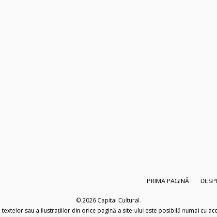
PRIMA PAGINĂ
DESP
© 2026
Capital Cultural
.
extelor sau a ilustrațiilor din orice pagină a site-ului este posibilă numai cu acor