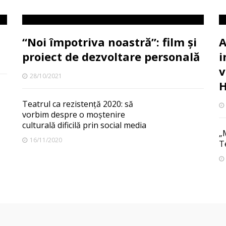
“Noi împotriva noastră”: film și
A
proiect de dezvoltare personală
i
v
28/10/2021
H
Teatrul ca rezistență 2020: să
vorbim despre o moștenire
culturală dificilă prin social media
„
16/11/2020
T