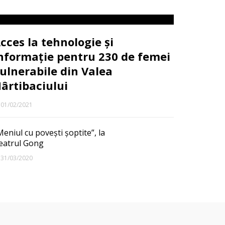
cces la tehnologie și
nformație pentru 230 de femei
ulnerabile din Valea
ârtibaciului
01/02/2021
Meniul cu povești șoptite”, la
eatrul Gong
31/03/2020