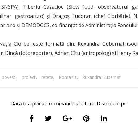
 SNSPA), Tiberiu Cazacioc (Slow food, observatorul ga
ulinar, gastroart.ro) şi Dragoş Tudoran (chef Ciorbărie). N
aria.ro şi DEMODOCS, co-finanţat de Administraţia Fondului 
 Nația Ciorbei este formată din: Ruxandra Gubernat (socio
n Dincă (fotoreporter), Adrian Cîtu (antropolog) şi Henry Ra
povesti
,
proiect
,
retete
,
Romania
,
Ruxandra Gubernat
Dacă ți-a plăcut, recomandă și altora. Distribuie pe: