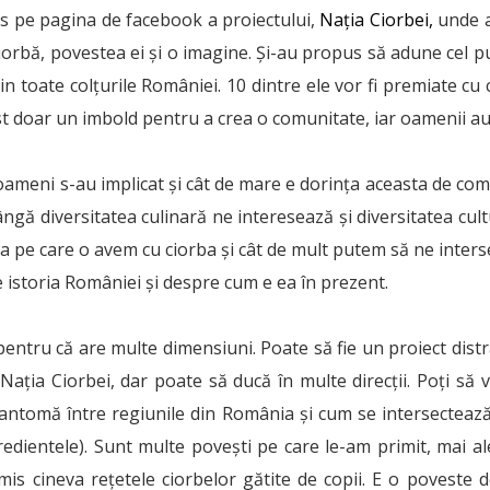
s pe pagina de facebook a proiectului,
Nația Ciorbei,
unde a
ciorbă, povestea ei și o imagine. Și-au propus să adune cel p
in toate colțurile României. 10 dintre ele vor fi premiate cu
st doar un imbold pentru a crea o comunitate, iar oamenii au
i oameni s-au implicat și cât de mare e dorința aceasta de co
 lângă diversitatea culinară ne interesează și diversitatea cul
ția pe care o avem cu ciorba și cât de mult putem să ne inters
istoria României și despre cum e ea în prezent.
pentru că are multe dimensiuni. Poate să fie un proiect distra
Nația Ciorbei, dar poate să ducă în multe direcții. Poți să 
fantomă între regiunile din România și cum se intersectează 
gredientele). Sunt multe povești pe care le-am primit, mai a
imis cineva rețetele ciorbelor gătite de copii. E o poveste 