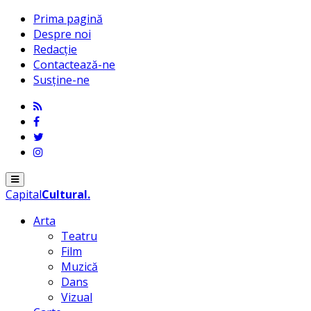
Prima pagină
Despre noi
Redacție
Contactează-ne
Susține-ne
Menu
Capital
Cultural
.
Arta
Teatru
Film
Muzică
Dans
Vizual