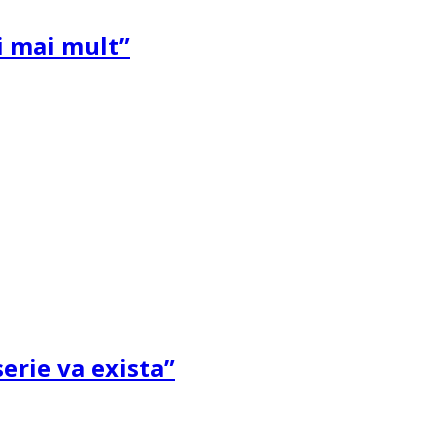
și mai mult”
erie va exista”