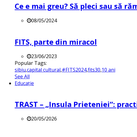
Ce e mai greu? Să pleci sau să ră
08/05/2024
FITS, parte din miracol
23/06/2023
Popular Tags:
sibiu
,
capital cultural
,
#FITS2024
,
fits30
,
10 ani
See All
Educație
TRAST – „Insula Prieteniei”: practi
20/05/2026