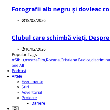
Fotografii alb negru și dovleac co
18/02/2026
Clubul care schimbă vieți. Despre
16/02/2026
Popular Tags:
#Sibiu
,
#AstraFilm
,
Roxana
,
Cristiana Budica
,
discrimin
See All
Podcast
Altele
Evenimente
Știri
Advertorial
Proiecte
Bariere