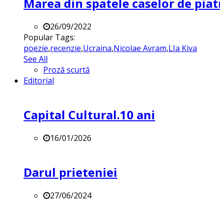
Marea din spatele caselor de pia
26/09/2022
Popular Tags:
poezie
,
recenzie
,
Ucraina
,
Nicolae Avram
,
LIa Kiva
See All
Proză scurtă
Editorial
Capital Cultural.10 ani
16/01/2026
Darul prieteniei
27/06/2024