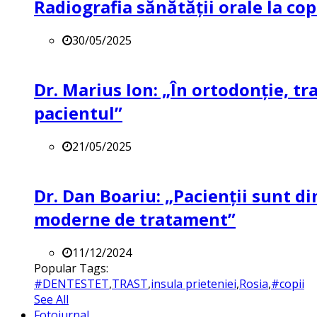
Radiografia sănătății orale la co
30/05/2025
Dr. Marius Ion: „În ortodonție, t
pacientul”
21/05/2025
Dr. Dan Boariu: „Pacienții sunt di
moderne de tratament”
11/12/2024
Popular Tags:
#DENTESTET
,
TRAST
,
insula prieteniei
,
Rosia
,
#copii
See All
Fotojurnal