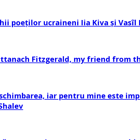
hii poeților ucraineni Iia Kiva și Vasî
ttanach Fitzgerald, my friend from th
schimbarea, iar pentru mine este impor
 Shalev