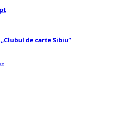
pt
 „Clubul de carte Sibiu”
are