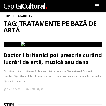
.
Capital
Cultural
Men
HOME
TAG ARCHIVE
TAG: TRATAMENTE PE BAZĂ DE
ARTĂ
Doctorii britanici pot prescrie curând
lucrări de artă, muzică sau dans
O inițiativă ambițioasă dezvaluită recent de Secretarul Britanic
pentru Sănătate, Matt Hancock, ar putea permite în curand medicilor
țării să prescrie …
19/11/2018
248
0
ȘTIRI