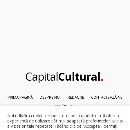
.
Capital
Cultural
PRIMA PAGINĂ
DESPRE NOI
REDACȚIE
CONTACTEAZĂ-NE
SUSȚINE-NE
Noi utilizăm cookie-uri pe site-ul nostru pentru a-ți oferi o
© 2026
Capital Cultural
.
experiență de utilizare cât mai adaptată preferințelor tale și
Reproducerea integrală sau parțială a textelor sau a ilustrațiilor din orice
a vizitelor tale repetate. Făcând clic pe “Acceptă”, permiți
pagină a site-ului este posibilă numai cu acordul prealabil scris al Capital