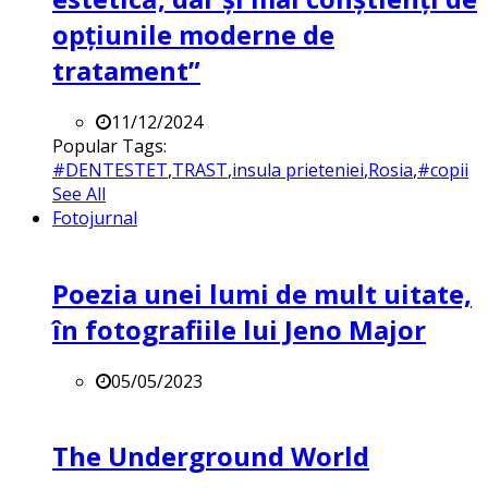
opțiunile moderne de
tratament”
11/12/2024
Popular Tags:
#DENTESTET
,
TRAST
,
insula prieteniei
,
Rosia
,
#copii
See All
Fotojurnal
Poezia unei lumi de mult uitate,
în fotografiile lui Jeno Major
05/05/2023
The Underground World