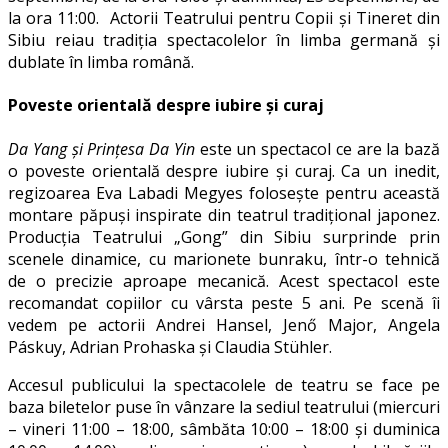
la ora 11:00. Actorii Teatrului pentru Copii și Tineret din
Sibiu reiau tradiția spectacolelor în limba germană și
dublate în limba română.
Poveste orientală despre iubire și curaj
Da Yang și Prințesa Da Yin
este un spectacol ce are la bază
o poveste orientală despre iubire și curaj. Ca un inedit,
regizoarea Eva Labadi Megyes folosește pentru această
montare păpuși inspirate din teatrul tradițional japonez.
Producția Teatrului „Gong” din Sibiu surprinde prin
scenele dinamice, cu marionete bunraku, într-o tehnică
de o precizie aproape mecanică. Acest spectacol este
recomandat copiilor cu vârsta peste 5 ani. Pe scenă îi
vedem pe actorii Andrei Hansel, Jenő Major, Angela
Páskuy, Adrian Prohaska și Claudia Stühler.
Accesul publicului la spectacolele de teatru se face pe
baza biletelor puse în vânzare la sediul teatrului (miercuri
– vineri 11:00 – 18:00, sâmbăta 10:00 – 18:00 și duminica