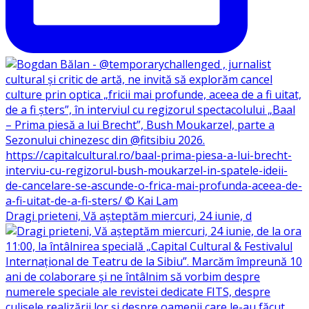
Dragi prieteni, Vă așteptăm miercuri, 24 iunie, d