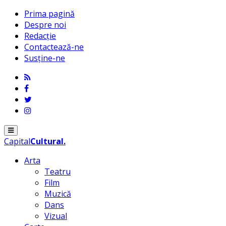
Prima pagină
Despre noi
Redacție
Contactează-ne
Susține-ne
Menu
Capital
Cultural
.
Arta
Teatru
Film
Muzică
Dans
Vizual