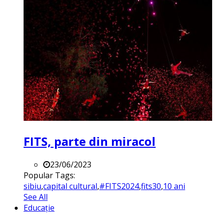
FITS, parte din miracol
23/06/2023
Popular Tags:
sibiu
,
capital cultural
,
#FITS2024
,
fits30
,
10 ani
See All
Educație