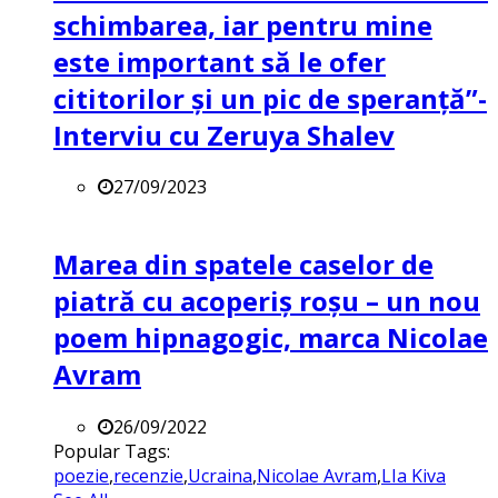
schimbarea, iar pentru mine
este important să le ofer
cititorilor și un pic de speranță”-
Interviu cu Zeruya Shalev
27/09/2023
Marea din spatele caselor de
piatră cu acoperiș roșu – un nou
poem hipnagogic, marca Nicolae
Avram
26/09/2022
Popular Tags:
poezie
,
recenzie
,
Ucraina
,
Nicolae Avram
,
LIa Kiva