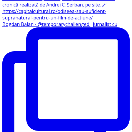
Bogdan Bălan - @temporarychallenged , jurnalist cu