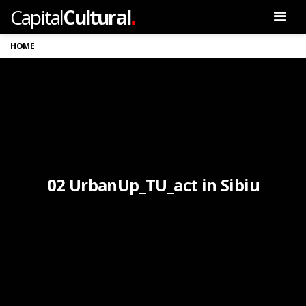
.
Capital
Cultural
Men
HOME
02 UrbanUp_TU_act in Sibiu