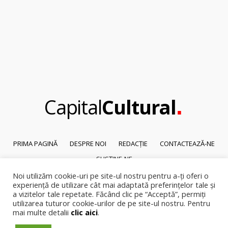
.
Capital
Cultural
PRIMA PAGINĂ
DESPRE NOI
REDACȚIE
CONTACTEAZĂ-NE
SUSȚINE-NE
Noi utilizăm cookie-uri pe site-ul nostru pentru a-ți oferi o
© 2026
Capital Cultural
.
experiență de utilizare cât mai adaptată preferințelor tale și
Reproducerea integrală sau parțială a textelor sau a ilustrațiilor din orice
a vizitelor tale repetate. Făcând clic pe “Acceptă”, permiți
pagină a site-ului este posibilă numai cu acordul prealabil scris al Capital
utilizarea tuturor cookie-urilor de pe site-ul nostru. Pentru
Cultural.
mai multe detalii
clic aici
.
Pirateria intelectuala se pedepsește conform legii.