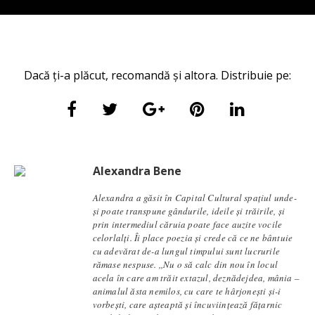
Dacă ți-a plăcut, recomandă și altora. Distribuie pe:
Alexandra Bene
Alexandra a găsit în Capital Cultural spațiul unde-
și poate transpune gândurile, ideile și trăirile, și
prin intermediul căruia poate face auzite vocile
celorlalți. Îi place poezia și crede că ce ne bântuie
cu adevărat de-a lungul timpului sunt lucrurile
rămase nespuse. ,,Nu o să calc din nou în locul
acela în care am trăit extazul, deznădejdea, mânia –
animalul ăsta nemilos, cu care te hârjonești și-i
vorbești, care așteaptă și încuviințează fățarnic