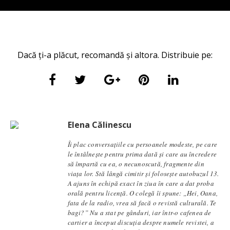
Dacă ți-a plăcut, recomandă și altora. Distribuie pe:
Elena Călinescu
Îi plac conversaţiile cu persoanele modeste, pe care
le întâlneşte pentru prima dată şi care au încredere
să împartă cu ea, o necunoscută, fragmente din
viaţa lor. Stă lângă cimitir și foloseşte autobuzul 13.
A ajuns în echipă exact în ziua în care a dat proba
orală pentru licență. O colegă îi spune: „Hei, Oana,
fata de la radio, vrea să facă o revistă culturală. Te
bagi?” Nu a stat pe gânduri, iar într-o cafenea de
cartier a început discuția despre numele revistei, a