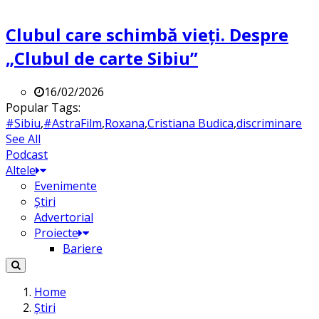
Clubul care schimbă vieți. Despre
„Clubul de carte Sibiu”
16/02/2026
Popular Tags:
#Sibiu
,
#AstraFilm
,
Roxana
,
Cristiana Budica
,
discriminare
See All
Podcast
Altele
Evenimente
Știri
Advertorial
Proiecte
Bariere
Home
Știri