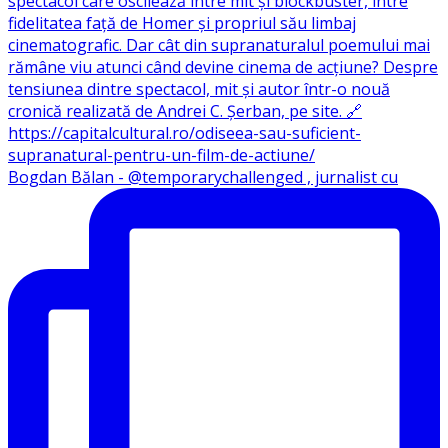
Bogdan Bălan - @temporarychallenged , jurnalist cu