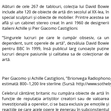
Alături de cele 267 de tablouri, colecția lui David Bowie
include alte 120 de obiecte de artă din secolul al XX-lea, în
special sculpturi și obiecte de mobilier. Printre acestea se
află și un cabinet stereo creat în anii 1960 de designerii
italieni Achille și Pier Giacomo Castiglioni.
”Singurele lucruri pe care le cumpăr obsesiv, ca un
dependent, sunt operele de artă”, dezvăluia David Bowie
pentru BBC în 1999, însă publicul larg cunoaște puține
lucruri despre pasiunile și calitatea sa de colecționar de
artă.
Pier Giacomo și Achille Castiglioni, ”Brionvega Radiophono
estimată: 800–1,200 lire sterline. (Sursă: http://www.sothe
Celebrul cântăreț britanic nu cumpăra obiecte de artă în
funcție de reputația artiștilor creatori sau de valoarea
investițională a operelor, ci se baza exclusiv pe emoțiile și
reacțiile pe care acele opere le generau în subconștientul