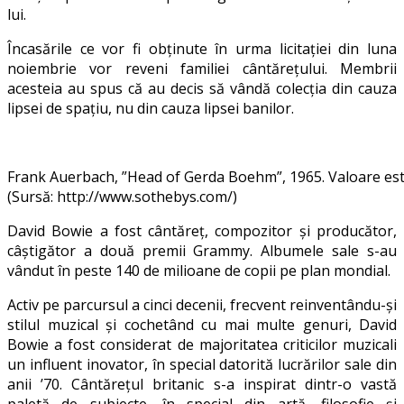
lui.
Încasările ce vor fi obținute în urma licitației din luna
noiembrie vor reveni familiei cântărețului. Membrii
acesteia au spus că au decis să vândă colecția din cauza
lipsei de spațiu, nu din cauza lipsei banilor.
Frank Auerbach, ”Head of Gerda Boehm”, 1965. Valoare esti
(Sursă: http://www.sothebys.com/)
David Bowie a fost cântăreț, compozitor și producător,
câștigător a două premii Grammy. Albumele sale s-au
vândut în peste 140 de milioane de copii pe plan mondial.
Activ pe parcursul a cinci decenii, frecvent reinventându-și
stilul muzical și cochetând cu mai multe genuri, David
Bowie a fost considerat de majoritatea criticilor muzicali
un influent inovator, în special datorită lucrărilor sale din
anii ’70. Cântărețul britanic s-a inspirat dintr-o vastă