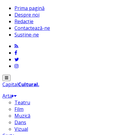
Prima pagină
Despre noi
Redacție
Contactează-ne
Susține-ne
Menu
Capital
Cultural
.
Arta
Teatru
Film
Muzică
Dans
Vizual