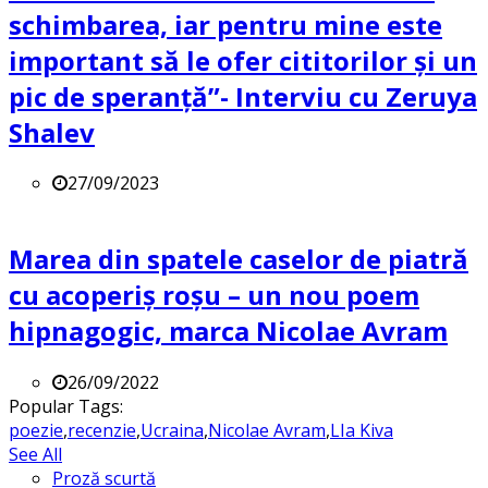
schimbarea, iar pentru mine este
important să le ofer cititorilor și un
pic de speranță”- Interviu cu Zeruya
Shalev
27/09/2023
Marea din spatele caselor de piatră
cu acoperiș roșu – un nou poem
hipnagogic, marca Nicolae Avram
26/09/2022
Popular Tags:
poezie
,
recenzie
,
Ucraina
,
Nicolae Avram
,
LIa Kiva
See All
Proză scurtă