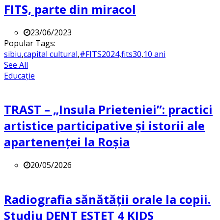
FITS, parte din miracol
23/06/2023
Popular Tags:
sibiu
,
capital cultural
,
#FITS2024
,
fits30
,
10 ani
See All
Educație
TRAST – „Insula Prieteniei”: practici
artistice participative și istorii ale
apartenenței la Roșia
20/05/2026
Radiografia sănătății orale la copii.
Studiu DENT ESTET 4 KIDS