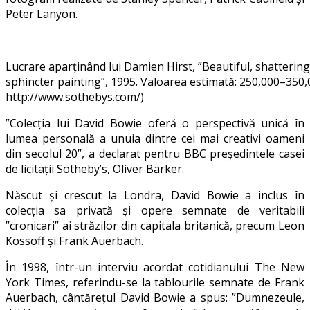
Peter Lanyon.
Lucrare aparținând lui Damien Hirst, ”Beautiful, shattering,
sphincter painting”, 1995. Valoarea estimată: 250,000–350,00
http://www.sothebys.com/)
”Colecția lui David Bowie oferă o perspectivă unică în
lumea personală a unuia dintre cei mai creativi oameni
din secolul 20”, a declarat pentru BBC președintele casei
de licitații Sotheby’s, Oliver Barker.
Născut și crescut la Londra, David Bowie a inclus în
colecția sa privată și opere semnate de veritabili
”cronicari” ai străzilor din capitala britanică, precum Leon
Kossoff și Frank Auerbach.
În 1998, într-un interviu acordat cotidianului The New
York Times, referindu-se la tablourile semnate de Frank
Auerbach, cântărețul David Bowie a spus: ”Dumnezeule,