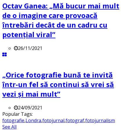
Octav Ganea: „Mă bucur mai mult
de o imagine care provoacă
întrebări decât de un cadru cu
potenţial viral”
26/11/2021
„Orice fotografie bună te invită
într-un fel să continui să vrei să
vezi și mai mult”
24/09/2021
Popular Tags:
fotografie
,
Londra
,
fotojurnal
,
fotograf
,
fotojurnalism
See All