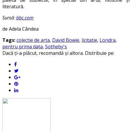
paletă de subiecte, în special din artă, filosofie și
literatură.
Sursă:
bbc.com
de Adela Cândea
Tags:
colectie de arta
,
David Bowie
,
licitatie
,
Londra
,
pentru prima data
,
Sotheby's
Dacă ți-a plăcut, recomandă și altora. Distribuie pe: