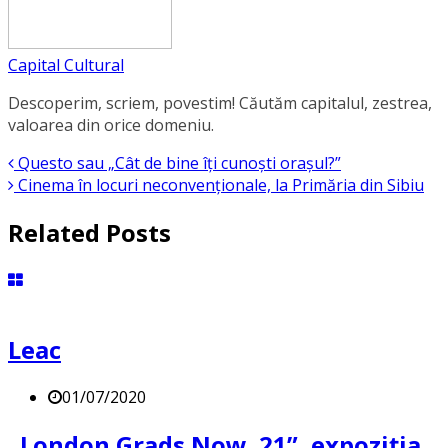
Capital Cultural
Descoperim, scriem, povestim! Căutăm capitalul, zestrea,
valoarea din orice domeniu.
Questo sau „Cât de bine îți cunoști orașul?”
Cinema în locuri neconvenționale, la Primăria din Sibiu
Related Posts
Leac
01/07/2020
„London Grads Now. 21”, expoziția