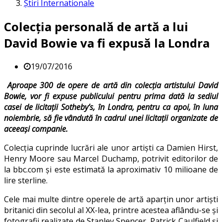
Știri Internationale
Colecția personală de artă a lui
David Bowie va fi expusă la Londra
19/07/2016
Aproape 300 de opere de artă din colecția artistului David
Bowie, vor fi expuse publicului pentru prima dată la sediul
casei de licitații Sotheby’s, în Londra, pentru ca apoi, în luna
noiembrie, să fie vândută în cadrul unei licitații organizate de
aceeași companie.
Colecția cuprinde lucrări ale unor artiști ca Damien Hirst,
Henry Moore sau Marcel Duchamp, potrivit editorilor de
la bbc.com și este estimată la aproximativ 10 milioane de
lire sterline.
Cele mai multe dintre operele de artă aparțin unor artiști
britanici din secolul al XX-lea, printre acestea aflându-se și
fotografii realizate de Stanley Spencer, Patrick Caulfield și