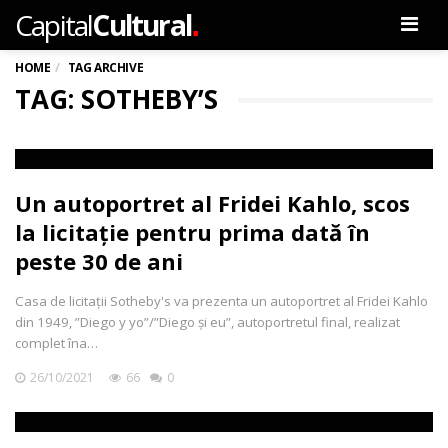
.
Capital
Cultural
Men
HOME
TAG ARCHIVE
TAG: SOTHEBY’S
Un autoportret al Fridei Kahlo, scos
la licitație pentru prima dată în
peste 30 de ani
Casa de licitații Sotheby's va prezenta un autoportret al Fridei Kahlo
din 1949, ”Diego y yo”/”Diego și eu”, autoportretul final, realizat
complet îna…
26/10/2021
66
0