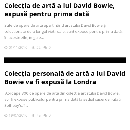
Colecția de artă a lui David Bowie,
expusă pentru prima dată
Sute de opere de artă aparținând artistului David Bowie și
colecționate de-a lungul vieții sale, sunt expuse pentru prima dată,
în aceste zile, în gale…
01/11/2016
52
0
Colecția personală de artă a lui David
Bowie va fi expusă la Londra
Aproape 300 de opere de artă din colecția artistului David Bowie,
vor fi expuse publicului pentru prima dată la sediul casei de licitații
Sotheby's, î…
19/07/2016
48
0