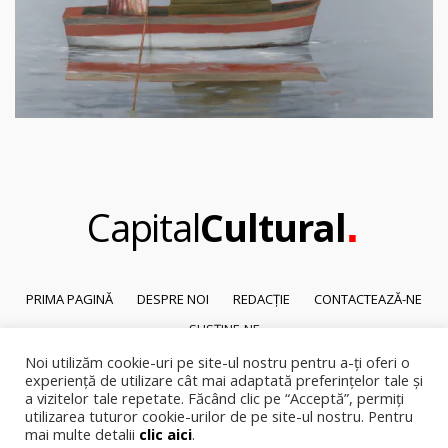
.
Capital
Cultural
PRIMA PAGINĂ
DESPRE NOI
REDACȚIE
CONTACTEAZĂ-NE
SUSȚINE-NE
Noi utilizăm cookie-uri pe site-ul nostru pentru a-ți oferi o
© 2026
Capital Cultural
.
experiență de utilizare cât mai adaptată preferințelor tale și
Reproducerea integrală sau parțială a textelor sau a ilustrațiilor din orice
a vizitelor tale repetate. Făcând clic pe “Acceptă”, permiți
pagină a site-ului este posibilă numai cu acordul prealabil scris al Capital
utilizarea tuturor cookie-urilor de pe site-ul nostru. Pentru
mai multe detalii
clic aici
.
Cultural.