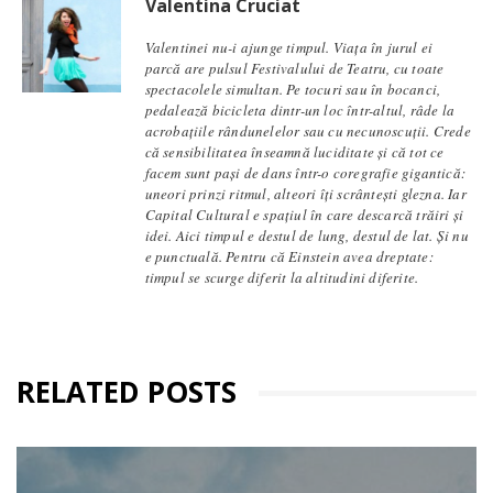
Valentina Cruciat
Valentinei nu-i ajunge timpul. Viața în jurul ei
parcă are pulsul Festivalului de Teatru, cu toate
spectacolele simultan. Pe tocuri sau în bocanci,
pedalează bicicleta dintr-un loc într-altul, râde la
acrobațiile rândunelelor sau cu necunoscuții. Crede
că sensibilitatea înseamnă luciditate și că tot ce
facem sunt pași de dans într-o coregrafie gigantică:
uneori prinzi ritmul, alteori îți scrântești glezna. Iar
Capital Cultural e spațiul în care descarcă trăiri și
idei. Aici timpul e destul de lung, destul de lat. Și nu
e punctuală. Pentru că Einstein avea dreptate:
timpul se scurge diferit la altitudini diferite.
RELATED POSTS