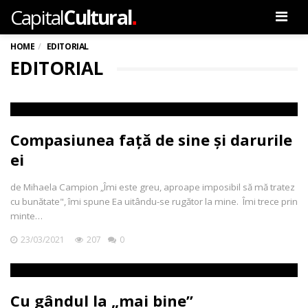
.
Capital
Cultural
Men
HOME
EDITORIAL
EDITORIAL
Compasiunea față de sine și darurile
ei
de Mihaela Campion „Îmi este greu, aproape imposibil să mă tratez
cu bunătate", îmi spune Ea uitându-se rugător la mine. Îmi trece prin
minte…
23/03/2021
207
0
Cu gândul la „mai bine”