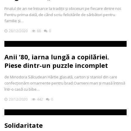
Finalul de an ne întoarce la tradiții și obiceiuri pe fiecare dintre noi.
Pentru prima dată, de când scriu felicitările de sărbători pentru
familie și…
28/12/2020
88
0
Anii ’80, iarna lungă a copilăriei.
Piese dintr-un puzzle incomplet
de Minodora Sălcudean Hârtie glasată, carton și staniol din care
confecționăm ornamente pentru brad.Oameni mari și masă întinsă
într-o casă cu bibe…
23/12/2020
442
0
Solidaritate