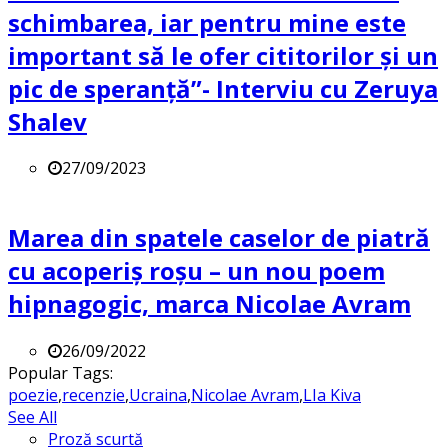
schimbarea, iar pentru mine este
important să le ofer cititorilor și un
pic de speranță”- Interviu cu Zeruya
Shalev
27/09/2023
Marea din spatele caselor de piatră
cu acoperiș roșu – un nou poem
hipnagogic, marca Nicolae Avram
26/09/2022
Popular Tags:
poezie
,
recenzie
,
Ucraina
,
Nicolae Avram
,
LIa Kiva
See All
Proză scurtă