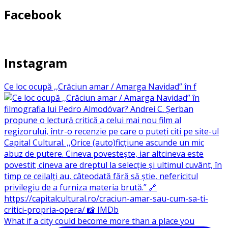
Facebook
Instagram
Ce loc ocupă ,,Crăciun amar / Amarga Navidad” în f
What if a city could become more than a place you