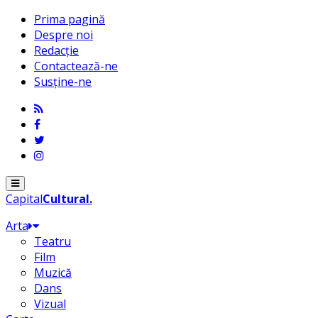
Prima pagină
Despre noi
Redacție
Contactează-ne
Susține-ne
Menu
Capital
Cultural
.
Arta
Teatru
Film
Muzică
Dans
Vizual