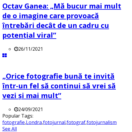
Octav Ganea: „Mă bucur mai mult
de o imagine care provoacă
întrebări decât de un cadru cu
potenţial viral”
26/11/2021
„Orice fotografie bună te invită
într-un fel să continui să vrei să
vezi și mai mult”
24/09/2021
Popular Tags:
fotografie
,
Londra
,
fotojurnal
,
fotograf
,
fotojurnalism
See All