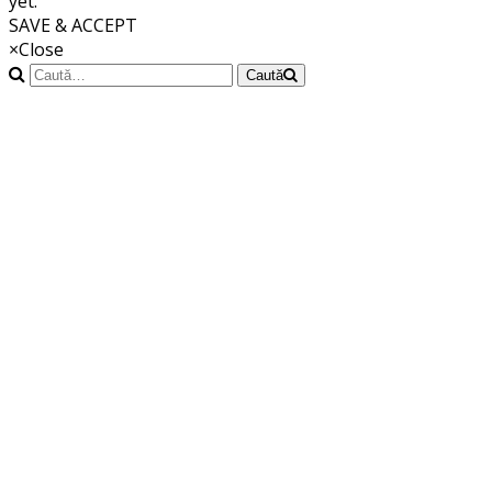
yet.
SAVE & ACCEPT
×
Close
Caută