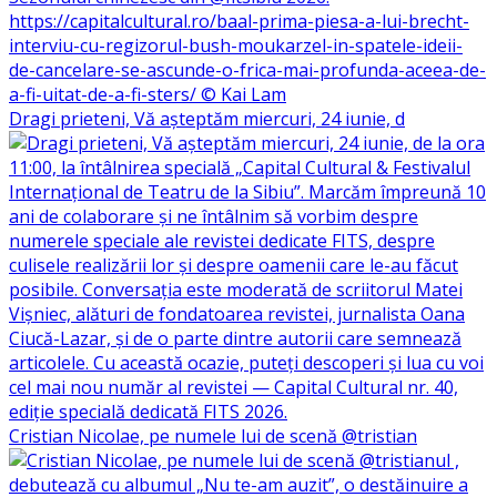
Dragi prieteni, Vă așteptăm miercuri, 24 iunie, d
Cristian Nicolae, pe numele lui de scenă @tristian