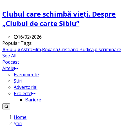
Clubul care schimbă vieți. Despre
„Clubul de carte Sibiu”
16/02/2026
Popular Tags:
#Sibiu
,
#AstraFilm
,
Roxana
,
Cristiana Budica
,
discriminare
See All
Podcast
Altele
Evenimente
Știri
Advertorial
Proiecte
Bariere
Home
Știri