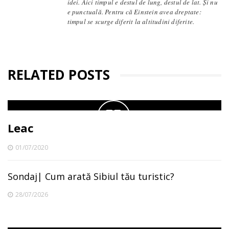
idei. Aici timpul e destul de lung, destul de lat. Și nu
e punctuală. Pentru că Einstein avea dreptate:
timpul se scurge diferit la altitudini diferite.
RELATED POSTS
Leac
01/07/2020
Sondaj| Cum arată Sibiul tău turistic?
28/07/2026