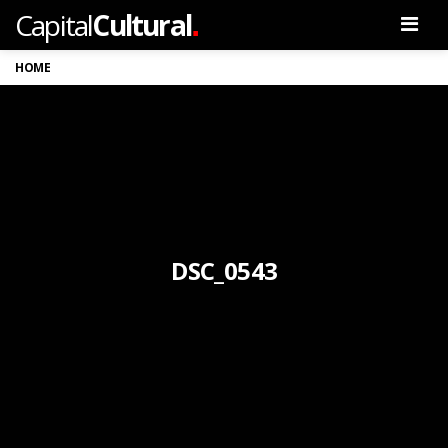
.
Capital
Cultural
Men
HOME
DSC_0543