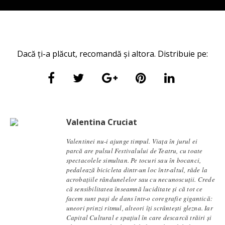
Dacă ți-a plăcut, recomandă și altora. Distribuie pe:
Valentina Cruciat
Valentinei nu-i ajunge timpul. Viața în jurul ei
parcă are pulsul Festivalului de Teatru, cu toate
spectacolele simultan. Pe tocuri sau în bocanci,
pedalează bicicleta dintr-un loc într-altul, râde la
acrobațiile rândunelelor sau cu necunoscuții. Crede
că sensibilitatea înseamnă luciditate și că tot ce
facem sunt pași de dans într-o coregrafie gigantică:
uneori prinzi ritmul, alteori îți scrântești glezna. Iar
Capital Cultural e spațiul în care descarcă trăiri și