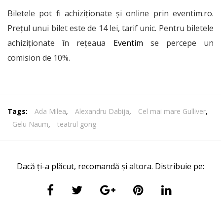
Biletele pot fi achiziționate și online prin eventim.ro.
Prețul unui bilet este de 14 lei, tarif unic. Pentru biletele
achiziționate în rețeaua
Eventim
se percepe un
comision de 10%.
Tags:
Ada Milea
,
Alexandru Dabija
,
Cel mai mare Gulliver
,
Gelu Naum
,
teatrul gong
Dacă ți-a plăcut, recomandă și altora. Distribuie pe: