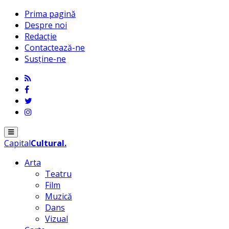
Prima pagină
Despre noi
Redacție
Contactează-ne
Susține-ne
Menu
Capital
Cultural
.
Arta
Teatru
Film
Muzică
Dans
Vizual