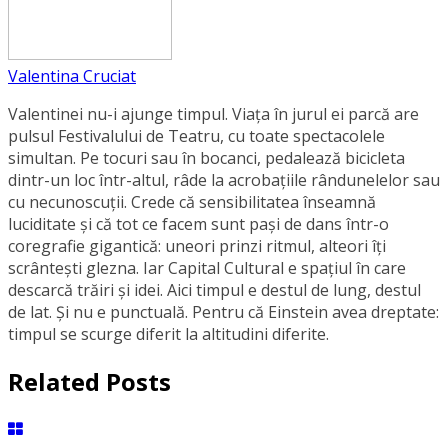
Valentina Cruciat
Valentinei nu-i ajunge timpul. Viața în jurul ei parcă are
pulsul Festivalului de Teatru, cu toate spectacolele
simultan. Pe tocuri sau în bocanci, pedalează bicicleta
dintr-un loc într-altul, râde la acrobațiile rândunelelor sau
cu necunoscuții. Crede că sensibilitatea înseamnă
luciditate și că tot ce facem sunt pași de dans într-o
coregrafie gigantică: uneori prinzi ritmul, alteori îți
scrântești glezna. Iar Capital Cultural e spațiul în care
descarcă trăiri și idei. Aici timpul e destul de lung, destul
de lat. Și nu e punctuală. Pentru că Einstein avea dreptate:
timpul se scurge diferit la altitudini diferite.
Related Posts