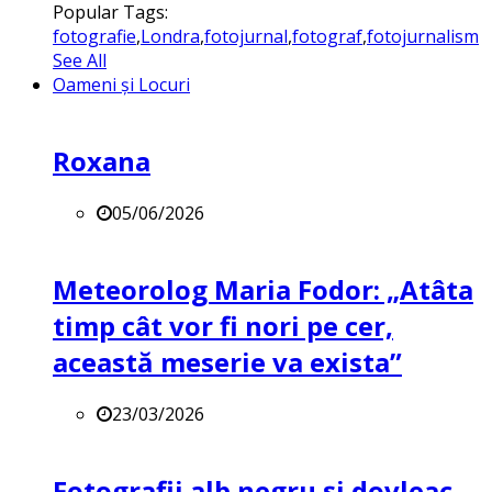
Popular Tags:
fotografie
,
Londra
,
fotojurnal
,
fotograf
,
fotojurnalism
See All
Oameni și Locuri
Roxana
05/06/2026
Meteorolog Maria Fodor: „Atâta
timp cât vor fi nori pe cer,
această meserie va exista”
23/03/2026
Fotografii alb negru și dovleac