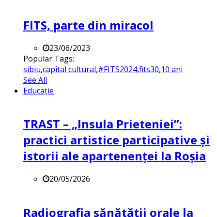
FITS, parte din miracol
23/06/2023
Popular Tags:
sibiu
,
capital cultural
,
#FITS2024
,
fits30
,
10 ani
See All
Educație
TRAST – „Insula Prieteniei”:
practici artistice participative și
istorii ale apartenenței la Roșia
20/05/2026
Radiografia sănătății orale la