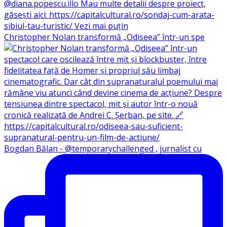
Christopher Nolan transformă „Odiseea” într-un spe
Bogdan Bălan - @temporarychallenged , jurnalist cu