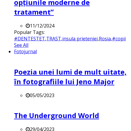
opțiunile moderne de
tratament”
11/12/2024
Popular Tags:
#DENTESTET
,
TRAST
,
insula prieteniei
,
Rosia
,
#copii
See All
Fotojurnal
Poezia unei lumi de mult uitate,
în fotografiile lui Jeno Major
05/05/2023
The Underground World
29/04/2023