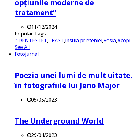
opțiunile moderne de
tratament”
11/12/2024
Popular Tags:
#DENTESTET
,
TRAST
,
insula prieteniei
,
Rosia
,
#copii
See All
Fotojurnal
Poezia unei lumi de mult uitate,
în fotografiile lui Jeno Major
05/05/2023
The Underground World
29/04/2023