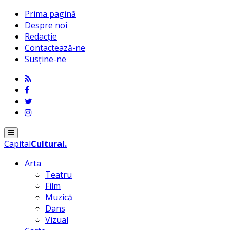
Prima pagină
Despre noi
Redacție
Contactează-ne
Susține-ne
Menu
Capital
Cultural
.
Arta
Teatru
Film
Muzică
Dans
Vizual