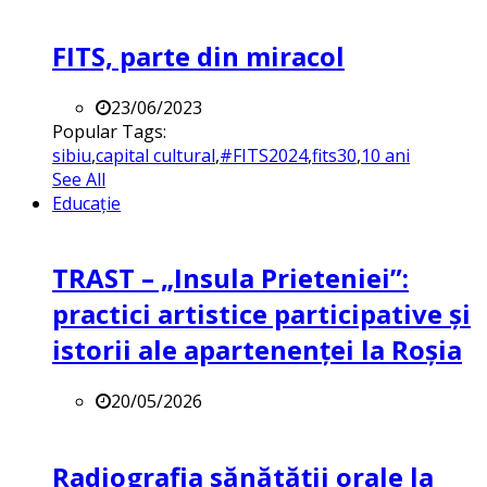
FITS, parte din miracol
23/06/2023
Popular Tags:
sibiu
,
capital cultural
,
#FITS2024
,
fits30
,
10 ani
See All
Educație
TRAST – „Insula Prieteniei”:
practici artistice participative și
istorii ale apartenenței la Roșia
20/05/2026
Radiografia sănătății orale la