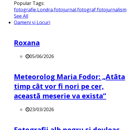
Popular Tags:
fotografie
,
Londra
,
fotojurnal
,
fotograf
,
fotojurnalism
See All
Oameni și Locuri
Roxana
05/06/2026
Meteorolog Maria Fodor: „Atâta
timp cât vor fi nori pe cer,
această meserie va exista”
23/03/2026
Fotografii alb negru și dovleac