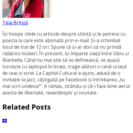
Teia Brînză
Își începe zilele cu articole despre știință și le petrece cu
poezia la care este abonată prin e-mail. Și-a schimbat
locul de trai de 12 ori. Spune că și-ar dori să nu prindă
rădăcini nicăieri. În prezent, își împarte viața între Sibiu și
Marbella. Când nu mai știe să se definească, se aşază
turcește cu laptopul în brațe, trage alături o cană uriașă
de ceai și scrie. La Capital Cultural a ajuns, adusă de o
invitație la jazz, câștigată pe Facebook și întrebarea „tu
mai scrii undeva?”. A rămas, zicându-și că-i face bine aerul
acesta de libertate, neastâmpăr și noutate.
Related Posts