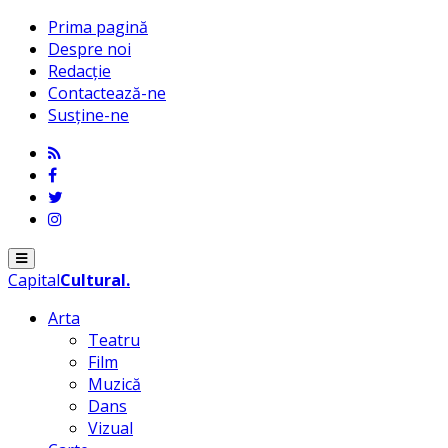
Prima pagină
Despre noi
Redacție
Contactează-ne
Susține-ne
Menu
Capital
Cultural
.
Arta
Teatru
Film
Muzică
Dans
Vizual