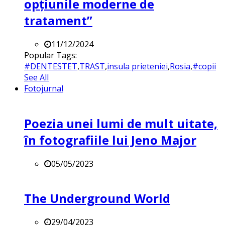
opțiunile moderne de
tratament”
11/12/2024
Popular Tags:
#DENTESTET
,
TRAST
,
insula prieteniei
,
Rosia
,
#copii
See All
Fotojurnal
Poezia unei lumi de mult uitate,
în fotografiile lui Jeno Major
05/05/2023
The Underground World
29/04/2023