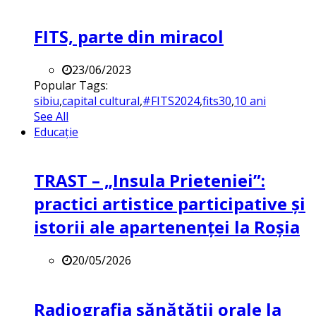
FITS, parte din miracol
23/06/2023
Popular Tags:
sibiu
,
capital cultural
,
#FITS2024
,
fits30
,
10 ani
See All
Educație
TRAST – „Insula Prieteniei”:
practici artistice participative și
istorii ale apartenenței la Roșia
20/05/2026
Radiografia sănătății orale la