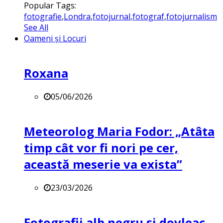
Popular Tags:
fotografie
,
Londra
,
fotojurnal
,
fotograf
,
fotojurnalism
See All
Oameni și Locuri
Roxana
05/06/2026
Meteorolog Maria Fodor: „Atâta
timp cât vor fi nori pe cer,
această meserie va exista”
23/03/2026
Fotografii alb negru și dovleac