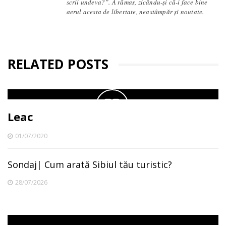
scrii undeva?”. A rămas, zicându-și că-i face bine
aerul acesta de libertate, neastâmpăr și noutate.
RELATED POSTS
Leac
01/07/2020
Sondaj| Cum arată Sibiul tău turistic?
28/07/2026