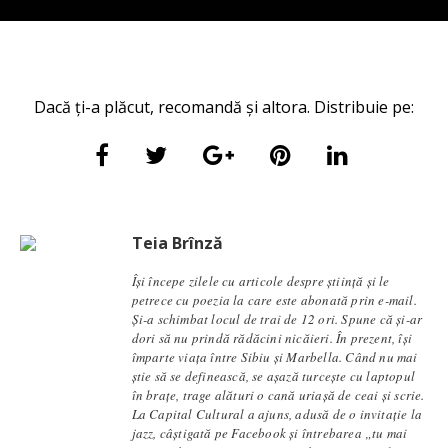
Dacă ți-a plăcut, recomandă și altora. Distribuie pe:
Teia Brînză
Își începe zilele cu articole despre știință și le
petrece cu poezia la care este abonată prin e-mail.
Și-a schimbat locul de trai de 12 ori. Spune că și-ar
dori să nu prindă rădăcini nicăieri. În prezent, își
împarte viața între Sibiu și Marbella. Când nu mai
știe să se definească, se aşază turcește cu laptopul
în brațe, trage alături o cană uriașă de ceai și scrie.
La Capital Cultural a ajuns, adusă de o invitație la
jazz, câștigată pe Facebook și întrebarea „tu mai