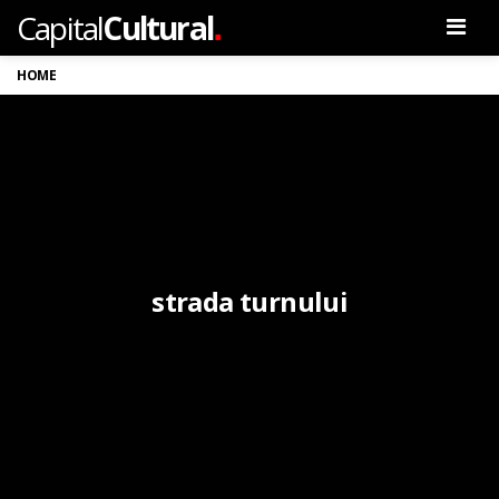
.
Capital
Cultural
Men
HOME
strada turnului