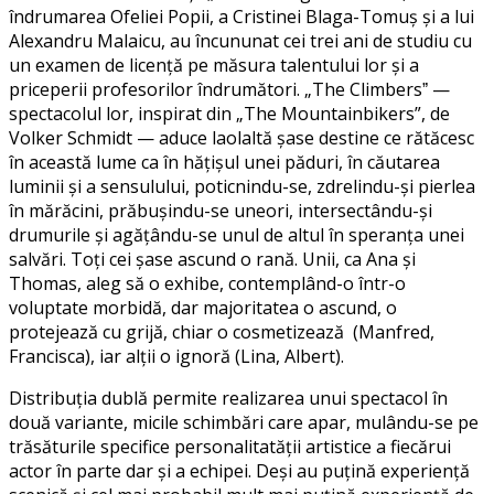
îndrumarea Ofeliei Popii, a Cristinei Blaga-Tomuș și a lui
Alexandru Malaicu, au încununat cei trei ani de studiu cu
un examen de licență pe măsura talentului lor și a
priceperii profesorilor îndrumători. „The Climbersˮ —
spectacolul lor, inspirat din „The Mountainbikers”, de
Volker Schmidt — aduce laolaltă șase destine ce rătăcesc
în această lume ca în hățișul unei păduri, în căutarea
luminii și a sensulului, poticnindu-se, zdrelindu-și pierlea
în mărăcini, prăbușindu-se uneori, intersectându-și
drumurile și agățându-se unul de altul în speranța unei
salvări. Toți cei șase ascund o rană. Unii, ca Ana și
Thomas, aleg să o exhibe, contemplând-o într-o
voluptate morbidă, dar majoritatea o ascund, o
protejează cu grijă, chiar o cosmetizează (Manfred,
Francisca), iar alții o ignoră (Lina, Albert).
Distribuția dublă permite realizarea unui spectacol în
două variante, micile schimbări care apar, mulându-se pe
trăsăturile specifice personalitatății artistice a fiecărui
actor în parte dar și a echipei. Deși au puțină experiență