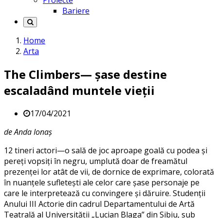
Proiecte
Bariere
Home
Arta
The Climbers— șase destine
escaladând muntele vieții
17/04/2021
de Anda Ionaș
12 tineri actori—o sală de joc aproape goală cu podea și
pereți vopsiți în negru, umplută doar de freamătul
prezenței lor atât de vii, de dornice de exprimare, colorată
în nuanțele sufletești ale celor care șase personaje pe
care le interpretează cu convingere și dăruire. Studenții
Anului III Actorie din cadrul Departamentului de Artă
Teatrală al Universității „Lucian Blaga” din Sibiu, sub