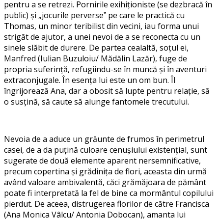
pentru a se retrezi. Pornirile exihiționiste (se dezbracă în
public) și „jocurile perverseˮ pe care le practică cu
Thomas, un minor teribilist din vecini, iau forma unui
strigăt de ajutor, a unei nevoi de a se reconecta cu un
sinele slăbit de durere. De partea cealaltă, soțul ei,
Manfred (Iulian Buzuloiu/ Mădălin Lazăr), fuge de
propria suferință, refugiindu-se în muncă și în aventuri
extraconjugale. În esența lui este un om bun. Îl
îngrijorează Ana, dar a obosit să lupte pentru relație, să
o susțină, să caute să alunge fantomele trecutului.
Nevoia de a aduce un grăunte de frumos în perimetrul
casei, de a da puțină culoare cenușiului existențial, sunt
sugerate de două elemente aparent nersemnificative,
precum copertina și grădinița de flori, aceasta din urmă
având valoare ambivalentă, căci grămăjoara de pământ
poate fi interpretată la fel de bine ca mormântul copilului
pierdut. De aceea, distrugerea florilor de către Francisca
(Ana Monica Vâlcu/ Antonia Dobocan), amanta lui