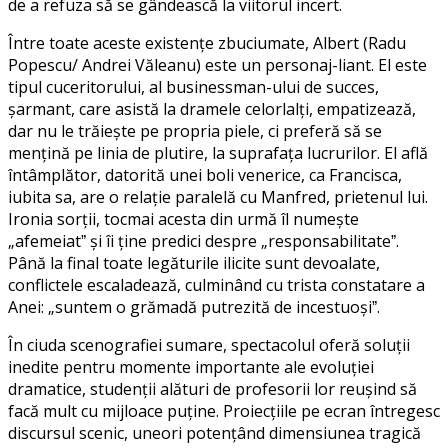
de a refuza să se gândească la viitorul incert.
Între toate aceste existențe zbuciumate, Albert (Radu
Popescu/ Andrei Văleanu) este un personaj-liant. El este
tipul cuceritorului, al businessman-ului de succes,
șarmant, care asistă la dramele celorlalți, empatizează,
dar nu le trăiește pe propria piele, ci preferă să se
mențină pe linia de plutire, la suprafața lucrurilor. El află
întâmplător, datorită unei boli venerice, ca Francisca,
iubita sa, are o relație paralelă cu Manfred, prietenul lui.
Ironia sorții, tocmai acesta din urmă îl numește
„afemeiatˮ și îi ține predici despre „responsabilitateˮ.
Până la final toate legăturile ilicite sunt devoalate,
conflictele escaladează, culminând cu trista constatare a
Anei: „suntem o grămadă putrezită de incestuoșiˮ.
În ciuda scenografiei sumare, spectacolul oferă soluții
inedite pentru momente importante ale evoluției
dramatice, studenții alături de profesorii lor reușind să
facă mult cu mijloace puține. Proiecțiile pe ecran întregesc
discursul scenic, uneori potențând dimensiunea tragică