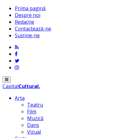
Prima pagină
Despre noi
Redacție
Contactează-ne
Susține-ne
Menu
Capital
Cultural
.
Arta
Teatru
Film
Muzică
Dans
Vizual