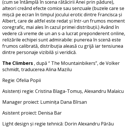
(cum se întâmplă în scena rătăcirii Anei prin pădure),
alteori creând efecte comice sau senzuale (buzele care se
mișcă pe ecran în timpul jocului erotic dintre Francisca și
Albert, care de altfel este redat și într-un frumos moment
coregrafic, mai ales în cazul primei distribuții.) Având în
vedere că vreme de un an s-a lucrat preponderent online,
relizările echipei sunt admirabile: punerea în scenă este
frumos calibrată, distribuția aleasă cu grijă iar tensiunea
dintre personaje vizibilă și veridică.
The Climbers
, după “ The Mountainbikers”, de Volker
schmidt, traducerea Alina Mazilu
Regie: Ofelia Popii
Asistenți regie: Cristina Blaga-Tomuș, Alexandru Malaicu
Manager proiect: Luminița Dana Bîrsan
Asistent proiect: Denisa Bar
Light design și regie tehnică: Dorin Alexandru Părău