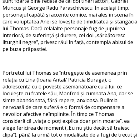
sunt foarte bine redate de cei doi tineri actori, Gabriel
Muncuș și George Radu Paraschivescu. În același timp,
personajul capătă și accente comice, mai ales în scena în
care voluptatea Anei se lovește de timiditatea și stângăcia
lui Thomas. Dacă celălalte personaje fug de jupuirea
interioră, de suferință și durere, cei doi „sărbătoresc
liturghii negreˮ, privesc răul în față, contemplă abisul de
pe buza prăpastiei.
Portretul lui Thomas se întregește de asemenea prin
relația cu Lina (Ioana Antal/ Patricia Buraga), o
adolescentă cu o poveste asemănătoare cu a lui, ce
locuiește cu fratele său, Manfred și cumnata Ana, dar se
simte abandonată, fără repere, anxioasă. Bulimia
nervoasă de care suferă e o formă de compensare a
nevoilor afective neîmplinite. În timp ce Thomas
consideră că „viața o poți explica doar prin moarteˮ, ea
alege fericirea de moment („Eu nu știu decât să traiesc
clipaˮ), până la urmă tot o modalitate de a fugi de trecut și