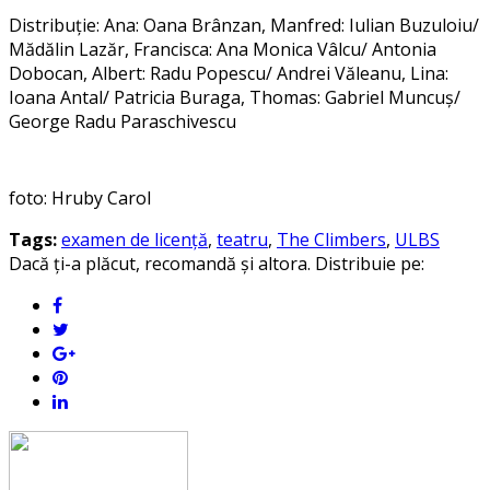
Distribuție: Ana: Oana Brânzan, Manfred: Iulian Buzuloiu/
Mădălin Lazăr, Francisca: Ana Monica Vâlcu/ Antonia
Dobocan, Albert: Radu Popescu/ Andrei Văleanu, Lina:
Ioana Antal/ Patricia Buraga, Thomas: Gabriel Muncuș/
George Radu Paraschivescu
foto: Hruby Carol
Tags:
examen de licență
,
teatru
,
The Climbers
,
ULBS
Dacă ți-a plăcut, recomandă și altora. Distribuie pe: