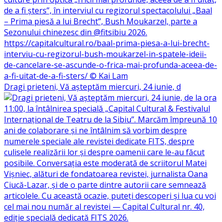
Dragi prieteni, Vă așteptăm miercuri, 24 iunie, d