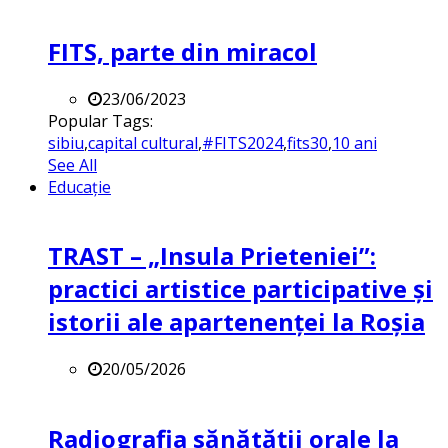
FITS, parte din miracol
23/06/2023
Popular Tags:
sibiu
,
capital cultural
,
#FITS2024
,
fits30
,
10 ani
See All
Educație
TRAST – „Insula Prieteniei”:
practici artistice participative și
istorii ale apartenenței la Roșia
20/05/2026
Radiografia sănătății orale la