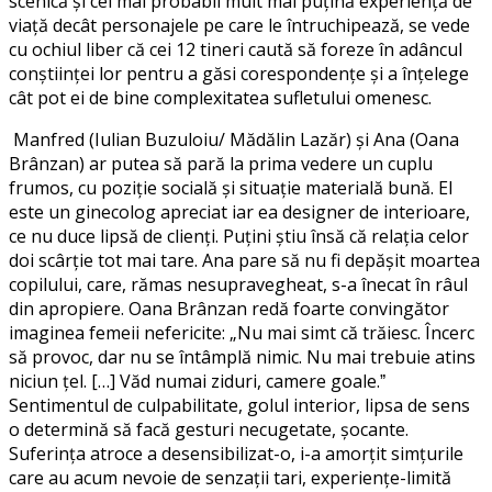
scenică și cel mai probabil mult mai puțină experiență de
viață decât personajele pe care le întruchipează, se vede
cu ochiul liber că cei 12 tineri caută să foreze în adâncul
conștiinței lor pentru a găsi corespondențe și a înțelege
cât pot ei de bine complexitatea sufletului omenesc.
Manfred (Iulian Buzuloiu/ Mădălin Lazăr) și Ana (Oana
Brânzan) ar putea să pară la prima vedere un cuplu
frumos, cu poziție socială și situație materială bună. El
este un ginecolog apreciat iar ea designer de interioare,
ce nu duce lipsă de clienți. Puțini știu însă că relația celor
doi scârție tot mai tare. Ana pare să nu fi depășit moartea
copilului, care, rămas nesupravegheat, s-a înecat în râul
din apropiere. Oana Brânzan redă foarte convingător
imaginea femeii nefericite: „Nu mai simt că trăiesc. Încerc
să provoc, dar nu se întâmplă nimic. Nu mai trebuie atins
niciun țel. […] Văd numai ziduri, camere goale.ˮ
Sentimentul de culpabilitate, golul interior, lipsa de sens
o determină să facă gesturi necugetate, șocante.
Suferința atroce a desensibilizat-o, i-a amorțit simțurile
care au acum nevoie de senzații tari, experiențe-limită