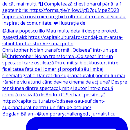
Christopher Nolan transformă „Odiseea” într-un spe
Bogdan Bălan - @temporarychallenged , jurnalist cu