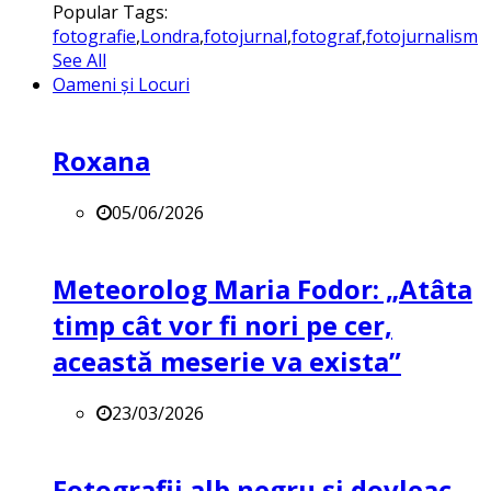
Popular Tags:
fotografie
,
Londra
,
fotojurnal
,
fotograf
,
fotojurnalism
See All
Oameni și Locuri
Roxana
05/06/2026
Meteorolog Maria Fodor: „Atâta
timp cât vor fi nori pe cer,
această meserie va exista”
23/03/2026
Fotografii alb negru și dovleac