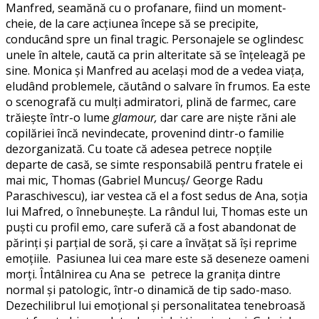
Manfred, seamănă cu o profanare, fiind un moment-
cheie, de la care acțiunea începe să se precipite,
conducând spre un final tragic. Personajele se oglindesc
unele în altele, caută ca prin alteritate să se înțeleagă pe
sine. Monica și Manfred au același mod de a vedea viața,
eludând problemele, căutând o salvare în frumos. Ea este
o scenografă cu mulți admiratori, plină de farmec, care
trăiește într-o lume
glamour,
dar care are niște răni ale
copilăriei încă nevindecate, provenind dintr-o familie
dezorganizată. Cu toate că adesea petrece nopțile
departe de casă, se simte responsabilă pentru fratele ei
mai mic, Thomas (Gabriel Muncuș/ George Radu
Paraschivescu), iar vestea că el a fost sedus de Ana, soția
lui Mafred, o înnebunește. La rândul lui, Thomas este un
puști cu profil emo, care suferă că a fost abandonat de
părinți și parțial de soră, și care a învățat să își reprime
emoțiile. Pasiunea lui cea mare este să deseneze oameni
morți. Întâlnirea cu Ana se petrece la granița dintre
normal și patologic, într-o dinamică de tip sado-maso.
Dezechilibrul lui emoțional și personalitatea tenebroasă