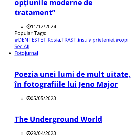
opțiunile moderne de
tratament”
11/12/2024
Popular Tags:
#DENTESTET
,
Rosia
,
TRAST
,
insula prieteniei
,
#copii
See All
Fotojurnal
Poezia unei lumi de mult uitate,
în fotografiile lui Jeno Major
05/05/2023
The Underground World
29/04/2023