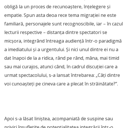
obligă la un proces de recunoaștere, înțelegere și
empatie. Spun asta deoa rece tema migrației ne este
familiară, personajele sunt recognoscibile, iar – în cazul
lecturii respective – distanța dintre spectatori se
micșora, integrând întreaga audiență într-o paradigmă
a imediatului și a urgentului. Și nici unul dintre ei nu a
dat înapoi de la a ridica, rând pe rând, mâna, mai timid
sau mai curajos, atunci când, în cadrul discuției care a
urmat spectacolului, s-a lansat întrebarea: „Câți dintre
voi cunoașteți pe cineva care a plecat în străinătate?”.
Apoi s-a lăsat liniștea, acompaniată de suspine sau
priviri însuflețite de potențialitatea integrării într-o