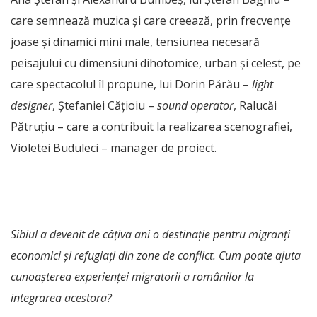
care semnează muzica și care creează, prin frecvențe
joase și dinamici mini male, tensiunea necesară
peisajului cu dimensiuni dihotomice, urban și celest, pe
care spectacolul îl propune, lui Dorin Părău –
light
designer
, Ștefaniei Cățioiu –
sound operator
, Ralucăi
Pătruțiu – care a contribuit la realizarea scenografiei,
Violetei Buduleci – manager de proiect.
Sibiul a devenit de câțiva ani o destinație pentru migranți
economici și refugiați din zone de conflict. Cum poate ajuta
cunoașterea experienței migratorii a românilor la
integrarea acestora?