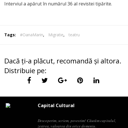
Interviul a apărut în numărul 36 al revistei tipărite.
Tags:
#OanaMarin
,
Migratie
,
teatru
Dacă ți-a plăcut, recomandă și altora.
Distribuie pe:
Capital Cultural
Descoperim, scriem, povestim! Căutăm capitalul,
zestrea, valoarea din orice domeniu.