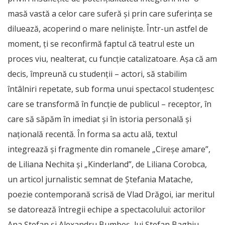
masă vastă a celor care suferă și prin care suferința se
diluează, acoperind o mare neliniște. Într-un astfel de
moment, ți se reconfirmă faptul că teatrul este un
proces viu, nealterat, cu funcție catalizatoare. Așa că am
decis, împreună cu studenții – actori, să stabilim
întâlniri repetate, sub forma unui spectacol studențesc
care se transformă în funcție de publicul – receptor, în
care să săpăm în imediat și în istoria personală și
națională recentă. În forma sa actu ală, textul
integrează și fragmente din romanele „Cireșe amare”,
de Liliana Nechita și „Kinderland”, de Liliana Corobca,
un articol jurnalistic semnat de Ștefania Matache,
poezie contemporană scrisă de Vlad Drăgoi, iar meritul
se datorează întregii echipe a spectacolului: actorilor
Ana Ștefan și Alexandru Bumbeș, lui Ștefan Baghiu –