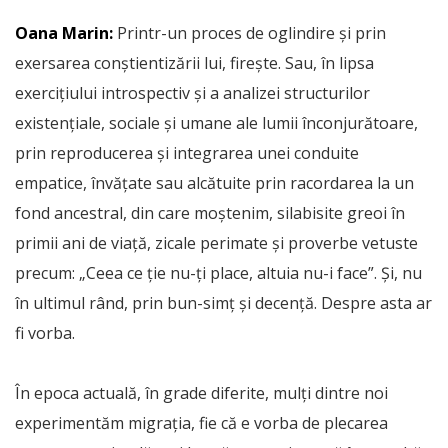
Oana Marin:
Printr-un proces de oglindire și prin
exersarea conștientizării lui, firește. Sau, în lipsa
exercițiului introspectiv și a analizei structurilor
existențiale, sociale și umane ale lumii înconjurătoare,
prin reproducerea și integrarea unei conduite
empatice, învățate sau alcătuite prin racordarea la un
fond ancestral, din care moștenim, silabisite greoi în
primii ani de viață, zicale perimate și proverbe vetuste
precum: „Ceea ce ție nu-ți place, altuia nu-i face”. Și, nu
în ultimul rând, prin bun-simț și decență. Despre asta ar
fi vorba.
În epoca actuală, în grade diferite, mulți dintre noi
experimentăm migrația, fie că e vorba de plecarea