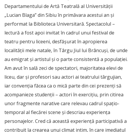
Departamentului de Artă Teatrală al Universității
„Lucian Blaga” din Sibiu în primăvara acestui an și
performat la Biblioteca Universitară. Spectacolul –
lectură a fost apoi invitat în cadrul unui festival de
teatru pentru liceeni, desfășurat în apropierea
localității mele natale, în Târgu Jiul lui Brâncuși, de unde
au emigrat și artistul și o parte consistentă a populației.
Am avut în sală zeci de spectatori, majoritatea elevi de
liceu, dar și profesori sau actori ai teatrului târgujian,
iar convenția făcea ca o mică parte din cei prezenți să
acompanieze studenții – actori în exercițiu, prin citirea
unor fragmente narative care relevau cadrul spațio-
temporal al fiecărei scene și descriau experiența
personajelor. Cred că această experiență participativă a
contribuit la crearea unui climat intim, în care imediatul