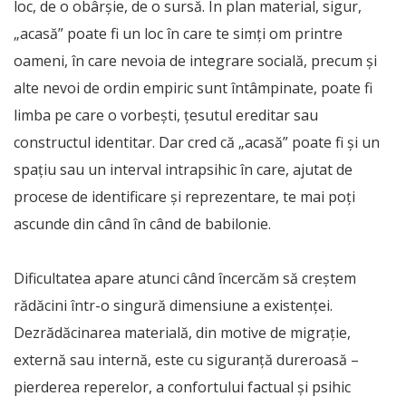
loc, de o obârșie, de o sursă. În plan material, sigur,
„acasă” poate fi un loc în care te simți om printre
oameni, în care nevoia de integrare socială, precum și
alte nevoi de ordin empiric sunt întâmpinate, poate fi
limba pe care o vorbești, țesutul ereditar sau
constructul identitar. Dar cred că „acasă” poate fi și un
spațiu sau un interval intrapsihic în care, ajutat de
procese de identificare și reprezentare, te mai poți
ascunde din când în când de babilonie.
Dificultatea apare atunci când încercăm să creștem
rădăcini într-o singură dimensiune a existenței.
Dezrădăcinarea materială, din motive de migrație,
externă sau internă, este cu siguranță dureroasă –
pierderea reperelor, a confortului factual și psihic