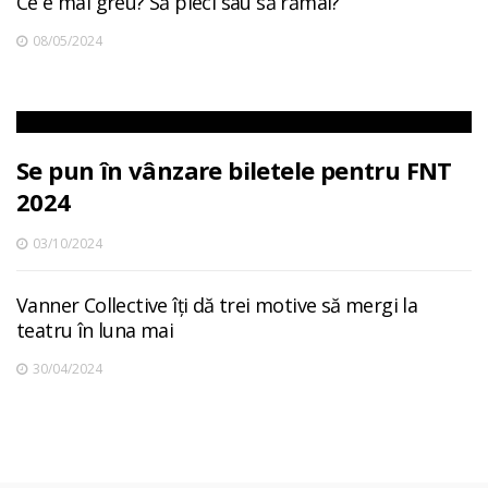
Ce e mai greu? Să pleci sau să rămâi?
08/05/2024
Se pun în vânzare biletele pentru FNT
2024
03/10/2024
Vanner Collective îți dă trei motive să mergi la
teatru în luna mai
30/04/2024