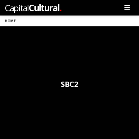
.
Capital
Cultural
Men
HOME
SBC2