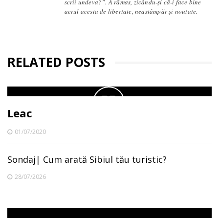
scrii undeva?”. A rămas, zicându-și că-i face bine
aerul acesta de libertate, neastâmpăr și noutate.
RELATED POSTS
Leac
01/07/2020
Sondaj| Cum arată Sibiul tău turistic?
28/07/2026