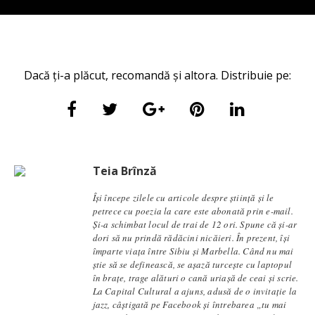
Dacă ți-a plăcut, recomandă și altora. Distribuie pe:
Teia Brînză
Își începe zilele cu articole despre știință și le
petrece cu poezia la care este abonată prin e-mail.
Și-a schimbat locul de trai de 12 ori. Spune că și-ar
dori să nu prindă rădăcini nicăieri. În prezent, își
împarte viața între Sibiu și Marbella. Când nu mai
știe să se definească, se aşază turcește cu laptopul
în brațe, trage alături o cană uriașă de ceai și scrie.
La Capital Cultural a ajuns, adusă de o invitație la
jazz, câștigată pe Facebook și întrebarea „tu mai