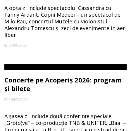
A opta zi include spectacolul Cassandra cu
Fanny Ardant, Copiii Medeei – un spectacol de
Milo Rau, concertul Muzele cu violonistul
Alexandru Tomescu și zeci de evenimente în aer
liber
26/06/2026
Concerte pe Acoperiș 2026: program
și bilete
14/07/2026
A șasea zi include două conferințe speciale,
„Gro(o)ve” – co-producție TNB & UNITER, „Baal –
Prima piesă a lui Brecht”, spectacole stradale și