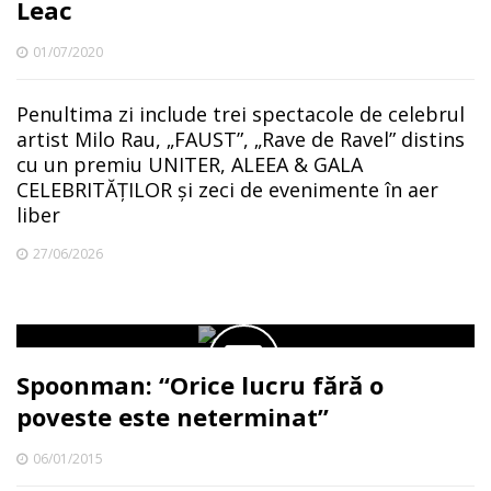
Leac
01/07/2020
Penultima zi include trei spectacole de celebrul
artist Milo Rau, „FAUST”, „Rave de Ravel” distins
cu un premiu UNITER, ALEEA & GALA
CELEBRITĂȚILOR și zeci de evenimente în aer
liber
27/06/2026
Spoonman: “Orice lucru fără o
poveste este neterminat”
06/01/2015