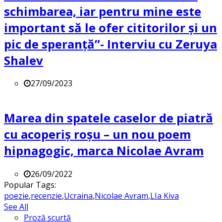
schimbarea, iar pentru mine este
important să le ofer cititorilor și un
pic de speranță”- Interviu cu Zeruya
Shalev
27/09/2023
Marea din spatele caselor de piatră
cu acoperiș roșu – un nou poem
hipnagogic, marca Nicolae Avram
26/09/2022
Popular Tags:
poezie
,
recenzie
,
Ucraina
,
Nicolae Avram
,
LIa Kiva
See All
Proză scurtă