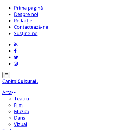
Prima pagină
Despre noi
Redacție
Contactează-ne
Susține-ne
Menu
Capital
Cultural
.
Arta
Teatru
Film
Muzică
Dans
Vizual