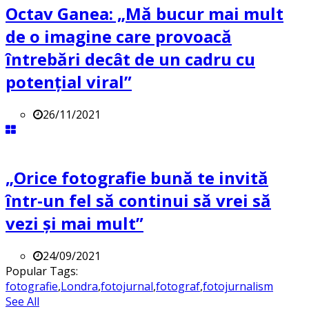
Octav Ganea: „Mă bucur mai mult
de o imagine care provoacă
întrebări decât de un cadru cu
potenţial viral”
26/11/2021
„Orice fotografie bună te invită
într-un fel să continui să vrei să
vezi și mai mult”
24/09/2021
Popular Tags:
fotografie
,
Londra
,
fotojurnal
,
fotograf
,
fotojurnalism
See All