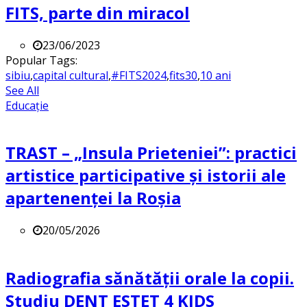
FITS, parte din miracol
23/06/2023
Popular Tags:
sibiu
,
capital cultural
,
#FITS2024
,
fits30
,
10 ani
See All
Educație
TRAST – „Insula Prieteniei”: practici
artistice participative și istorii ale
apartenenței la Roșia
20/05/2026
Radiografia sănătății orale la copii.
Studiu DENT ESTET 4 KIDS