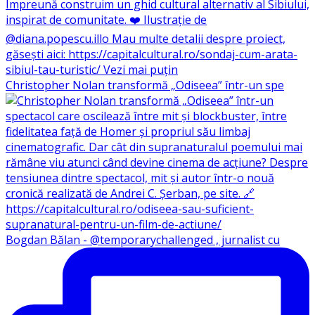
Christopher Nolan transformă „Odiseea” într-un spe
Bogdan Bălan - @temporarychallenged , jurnalist cu