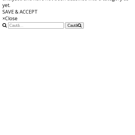
yet.
SAVE & ACCEPT
×
Close
Caută