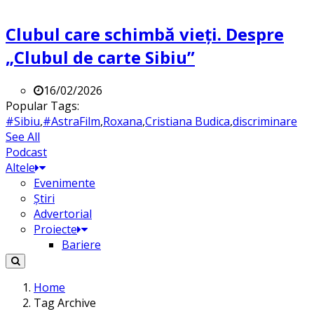
Clubul care schimbă vieți. Despre
„Clubul de carte Sibiu”
16/02/2026
Popular Tags:
#Sibiu
,
#AstraFilm
,
Roxana
,
Cristiana Budica
,
discriminare
See All
Podcast
Altele
Evenimente
Știri
Advertorial
Proiecte
Bariere
Home
Tag Archive