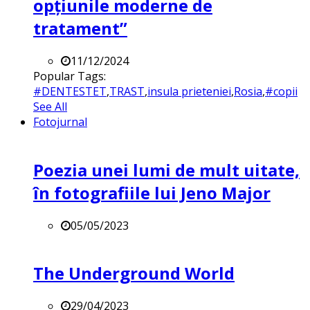
opțiunile moderne de
tratament”
11/12/2024
Popular Tags:
#DENTESTET
,
TRAST
,
insula prieteniei
,
Rosia
,
#copii
See All
Fotojurnal
Poezia unei lumi de mult uitate,
în fotografiile lui Jeno Major
05/05/2023
The Underground World
29/04/2023