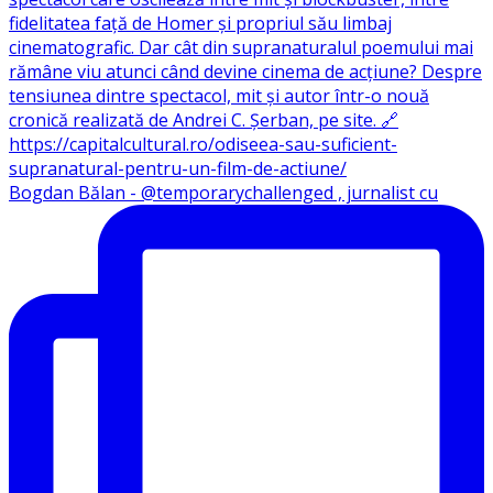
Bogdan Bălan - @temporarychallenged , jurnalist cu