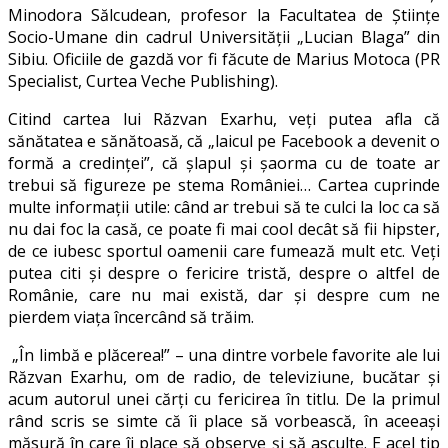
Minodora Sălcudean, profesor la Facultatea de Științe
Socio-Umane din cadrul Universităţii „Lucian Blaga” din
Sibiu. Oficiile de gazdă vor fi făcute de Marius Motoca (PR
Specialist, Curtea Veche Publishing).
Citind cartea lui Răzvan Exarhu, veți putea afla că
sănătatea e sănătoasă, că „laicul pe Facebook a devenit o
formă a credinței”, că șlapul și șaorma cu de toate ar
trebui să figureze pe stema României… Cartea cuprinde
multe informații utile: când ar trebui să te culci la loc ca să
nu dai foc la casă, ce poate fi mai cool decât să fii hipster,
de ce iubesc sportul oamenii care fumează mult etc. Veți
putea citi și despre o fericire tristă, despre o altfel de
Românie, care nu mai există, dar şi despre cum ne
pierdem viața încercând să trăim.
„În limbă e plăcerea!” – una dintre vorbele favorite ale lui
Răzvan Exarhu, om de radio, de televiziune, bucătar şi
acum autorul unei cărţi cu fericirea în titlu. De la primul
rând scris se simte că îi place să vorbească, în aceeaşi
măsură în care îi place să observe şi să asculte. E acel tip