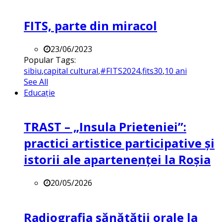
FITS, parte din miracol
23/06/2023
Popular Tags:
sibiu
,
capital cultural
,
#FITS2024
,
fits30
,
10 ani
See All
Educație
TRAST – „Insula Prieteniei”:
practici artistice participative și
istorii ale apartenenței la Roșia
20/05/2026
Radiografia sănătății orale la