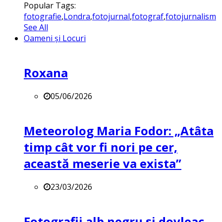
Popular Tags:
fotografie
,
Londra
,
fotojurnal
,
fotograf
,
fotojurnalism
See All
Oameni și Locuri
Roxana
05/06/2026
Meteorolog Maria Fodor: „Atâta
timp cât vor fi nori pe cer,
această meserie va exista”
23/03/2026
Fotografii alb negru și dovleac