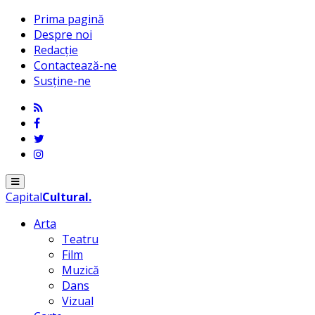
Prima pagină
Despre noi
Redacție
Contactează-ne
Susține-ne
Menu
Capital
Cultural
.
Arta
Teatru
Film
Muzică
Dans
Vizual