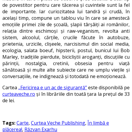
de povestitor pentru care tăcerea şi cuvintele sunt la fel
de importante. Iar curiozitatea lui tandră şi crudă, în
acelaşi timp, compune un tablou viu în care se amestecă
emoţiile primei zile de şcoală, şlapii târşâiţi ai românilor,
relaţia dintre eschimoşi şi raw-veganism, revolta anti
sistem, alcoolul, cărţile, crucile făcute în autobuze,
prietenia, urzicile, clişeele, narcisismul din social media,
ecologia, salata boeuf, hipsterii, postul, bunicul lui Bob
Marley, tradiţiile pierdute, bicicliştii aroganţi, discuţiile cu
părinţii, nostalgia, cretinii, obsesia pentru viaţă
sănătoasă şi multe alte subiecte care ne umplu vieţile şi
conversaţiile, ne indignează şi totodată ne emoţionează.
Cartea
„Fericirea e un ac de siguranță”
este disponibilă pe
curteaveche.ro
și în librăriile din toată țara la prețul de 33
de lei.
Tags:
Carte
,
Curtea Veche Publishing
,
În limbă e
plăcerea!
,
Răzvan Exarhu