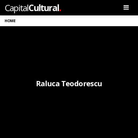
.
Capital
Cultural
Men
HOME
Raluca Teodorescu