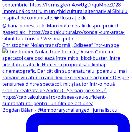
Christopher Nolan transformă „Odiseea” într-un spe
Bogdan Bălan - @temporarychallenged , jurnalist cu