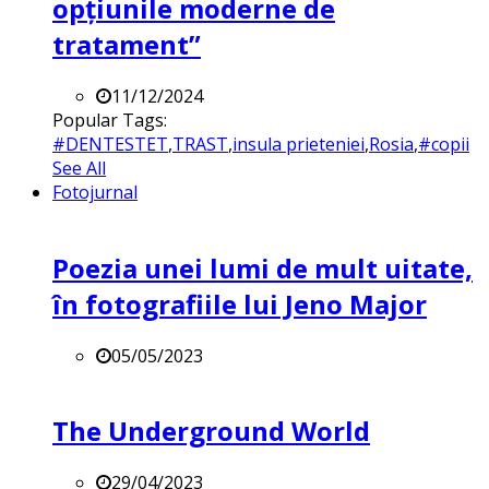
opțiunile moderne de
tratament”
11/12/2024
Popular Tags:
#DENTESTET
,
TRAST
,
insula prieteniei
,
Rosia
,
#copii
See All
Fotojurnal
Poezia unei lumi de mult uitate,
în fotografiile lui Jeno Major
05/05/2023
The Underground World
29/04/2023