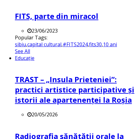
FITS, parte din miracol
23/06/2023
Popular Tags:
sibiu
,
capital cultural
,
#FITS2024
,
fits30
,
10 ani
See All
Educație
TRAST – „Insula Prieteniei”:
practici artistice participative și
istorii ale apartenenței la Roșia
20/05/2026
Radiografia sănătății orale la