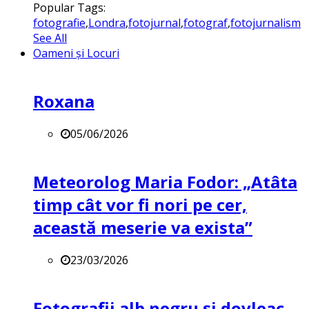
Popular Tags:
fotografie
,
Londra
,
fotojurnal
,
fotograf
,
fotojurnalism
See All
Oameni și Locuri
Roxana
05/06/2026
Meteorolog Maria Fodor: „Atâta
timp cât vor fi nori pe cer,
această meserie va exista”
23/03/2026
Fotografii alb negru și dovleac