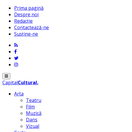
Prima pagină
Despre noi
Redacție
Contactează-ne
Susține-ne
Menu
Capital
Cultural
.
Arta
Teatru
Film
Muzică
Dans
Vizual