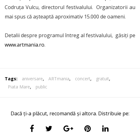
Codruța Vulcu, directorul festivalului. Organizatorii au
mai spus că așteaptă aproximativ 15.000 de oameni.
Detalii despre programul întreg al festivalului, găsiți pe
www.artmania.ro
.
Tags:
aniversare
,
ARTmania
,
concert
,
gratuit
,
Piata Mare
,
public
Dacă ți-a plăcut, recomandă și altora. Distribuie pe: