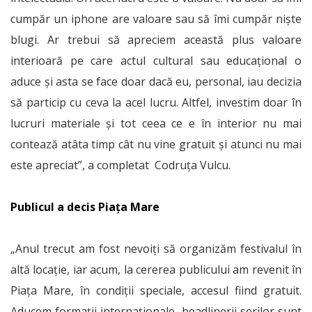
cumpăr un iphone are valoare sau să îmi cumpăr niște
blugi. Ar trebui să apreciem această plus valoare
interioară pe care actul cultural sau educațional o
aduce și asta se face doar dacă eu, personal, iau decizia
să particip cu ceva la acel lucru. Altfel, investim doar în
lucruri materiale și tot ceea ce e în interior nu mai
contează atâta timp cât nu vine gratuit și atunci nu mai
este apreciat”, a completat Codruța Vulcu.
Publicul a decis Piața Mare
„Anul trecut am fost nevoiți să organizăm festivalul în
altă locație, iar acum, la cererea publicului am revenit în
Piața Mare, în condiții speciale, accesul fiind gratuit.
Aducem formații internaționale, headlinerii serilor sunt