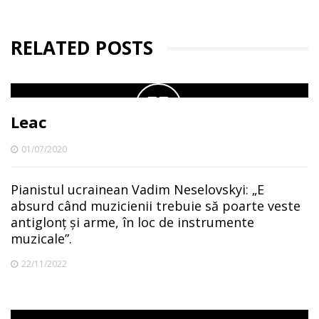
RELATED POSTS
Leac
01/07/2020
Pianistul ucrainean Vadim Neselovskyi: „E
absurd când muzicienii trebuie să poarte veste
antiglonț și arme, în loc de instrumente
muzicale”.
22/11/2022