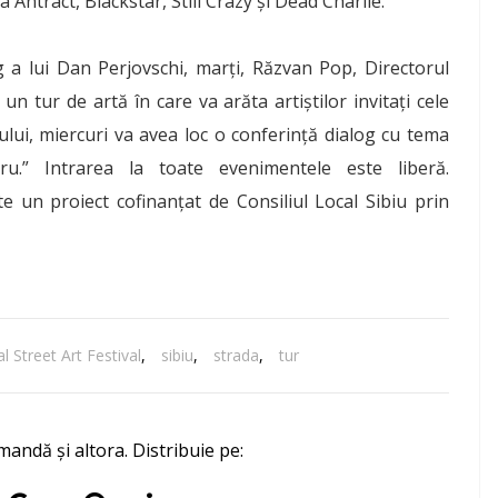
 Antract, Blackstar, Still Crazy și Dead Charlie.
g a lui Dan Perjovschi, marți, Răzvan Pop, Directorul
n tur de artă în care va arăta artiștilor invitați cele
lui, miercuri va avea loc o conferință dialog cu tema
u.” Intrarea la toate evenimentele este liberă.
 proiect cofinanțat de Consiliul Local Sibiu prin
l Street Art Festival
,
sibiu
,
strada
,
tur
mandă și altora. Distribuie pe: