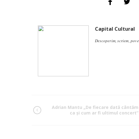
Capital Cultural
Descoperim, scriem, pove
Adrian Mantu „De fiecare dată cântăm
ca și cum ar fi ultimul concert”