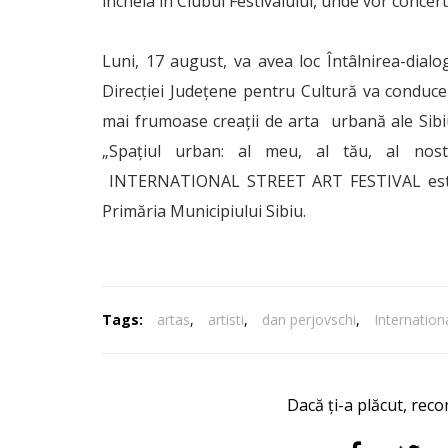
încheia în Clubul Festivalului, unde vor concerta
Luni, 17 august, va avea loc Întâlnirea-dialo
Direcției Județene pentru Cultură va conduce u
mai frumoase creații de arta urbană ale Sibiu
„Spațiul urban: al meu, al tău, al nostr
INTERNATIONAL STREET ART FESTIVAL este un
Primăria Municipiului Sibiu.
Tags:
artas
,
artisti
,
dan perjovschi
,
Internationa
Dacă ți-a plăcut, reco