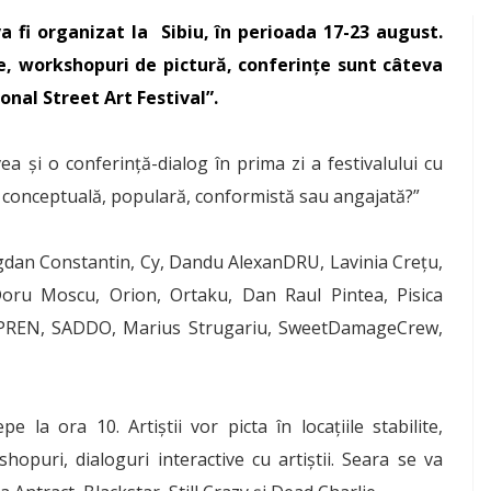
a fi organizat la Sibiu, în perioada 17-23 august.
te, workshopuri de pictură, conferințe sunt câteva
nal Street Art Festival”.
ea și o conferință-dialog în prima zi a festivalului cu
vă, conceptuală, populară, conformistă sau angajată?”
Bogdan Constantin, Cy, Dandu AlexanDRU, Lavinia Crețu,
oru Moscu, Orion, Ortaku, Dan Raul Pintea, Pisica
p, PREN, SADDO, Marius Strugariu, SweetDamageCrew,
e la ora 10. Artiștii vor picta în locațiile stabilite,
opuri, dialoguri interactive cu artiștii. Seara se va