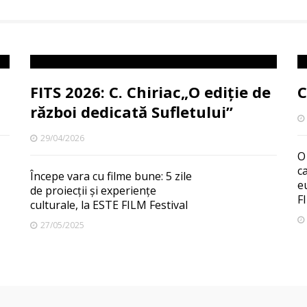
FITS 2026: C. Chiriac„O ediție de
C
război dedicată Sufletului”
29/04/2026
O
c
Începe vara cu filme bune: 5 zile
e
de proiecții și experiențe
F
culturale, la ESTE FILM Festival
27/05/2025