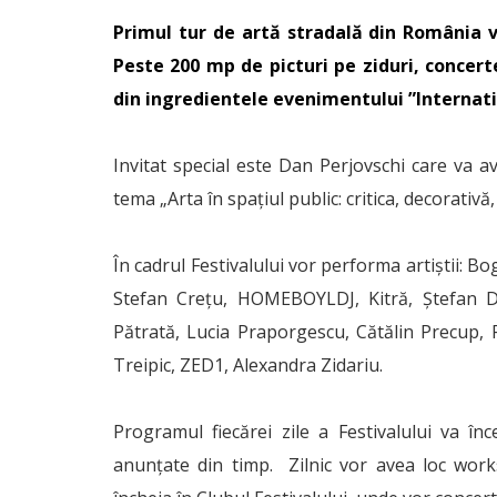
Primul tur de artă stradală din România v
Peste 200 mp de picturi pe ziduri, concer
din ingredientele evenimentului ”Internatio
Invitat special este Dan Perjovschi care va av
tema „Arta în spațiul public: critica, decorati
În cadrul Festivalului vor performa artiștii: 
Stefan Crețu, HOMEBOYLDJ, Kitră, Ștefan D
Pătrată, Lucia Praporgescu, Cătălin Precu
Treipic, ZED1, Alexandra Zidariu.
Programul fiecărei zile a Festivalului va încep
anunțate din timp. Zilnic vor avea loc worksh