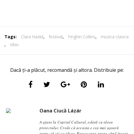
Tags:
Clara Haskil
,
festival
,
Finghin Collins
,
muzica clasica
,
sibiu
Dacă ți-a plăcut, recomandă și altora. Distribuie pe:
Oana Ciucă Lázár
A ajuns la Capital Cultural, odată cu ideea
proiectului. Crede că aceasta e cea mai ușoară
parte: să vii cu ideea. Provocarea apare când începi