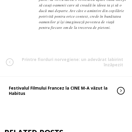
să cauți oamenii care să creadă în ideea ta și să o
ducă mai departe. Are câte o amintire din copilărie
potrivită pentru orice context, crede în bunătatea
oamenilor și își imaginează povestea de viață
pentru fiecare om de la trecerea de pietoni.
Printre fiorduri norvegiene: un adevărat labirint
înzăpezit
Festivalul Filmului Francez la CINE M-A văzut la
Habitus