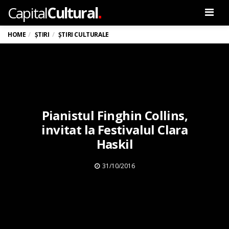
.
Capital
Cultural
Men
HOME
ȘTIRI
ȘTIRI CULTURALE
Pianistul Finghin Collins,
invitat la Festivalul Clara
Haskil
31/10/2016