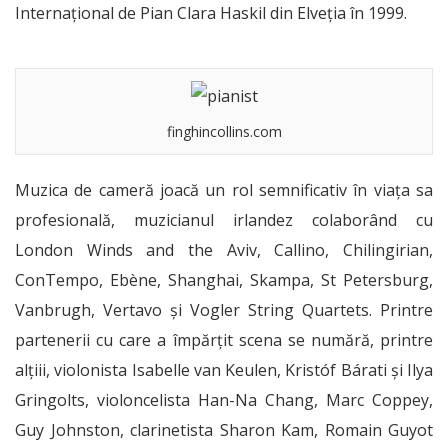
Internațional de Pian Clara Haskil din Elveția în 1999.
finghincollins.com
Muzica de cameră joacă un rol semnificativ în viața sa
profesională, muzicianul irlandez colaborând cu
London Winds and the Aviv, Callino, Chilingirian,
ConTempo, Ebène, Shanghai, Skampa, St Petersburg,
Vanbrugh, Vertavo și Vogler String Quartets. Printre
partenerii cu care a împărțit scena se numără, printre
alțiii, violonista Isabelle van Keulen, Kristóf Bárati și Ilya
Gringolts, violoncelista Han-Na Chang, Marc Coppey,
Guy Johnston, clarinetista Sharon Kam, Romain Guyot