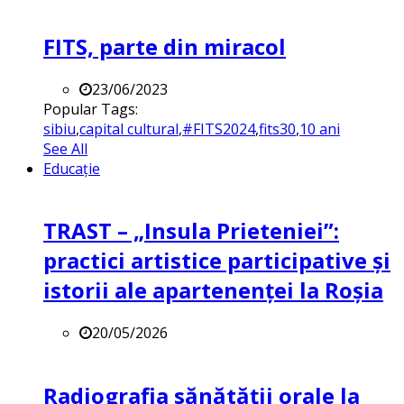
FITS, parte din miracol
23/06/2023
Popular Tags:
sibiu
,
capital cultural
,
#FITS2024
,
fits30
,
10 ani
See All
Educație
TRAST – „Insula Prieteniei”:
practici artistice participative și
istorii ale apartenenței la Roșia
20/05/2026
Radiografia sănătății orale la