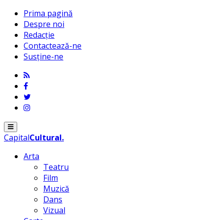
Prima pagină
Despre noi
Redacție
Contactează-ne
Susține-ne
Menu
Capital
Cultural
.
Arta
Teatru
Film
Muzică
Dans
Vizual