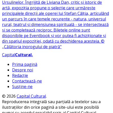
Capital
Cultural
.
Prima pagină
Despre noi
Redacție
Contactează-ne
Susține-ne
© 2026
Capital Cultural
.
Reproducerea integrală sau parțială a textelor sau a
ilustrațiilor din orice pagină a site-ului este posibilă
numai cu acordul prealabil scris al Capital Cultural.