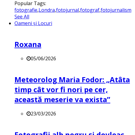
Popular Tags:
fotografie
,
Londra
,
fotojurnal
,
fotograf
,
fotojurnalism
See All
Oameni și Locuri
Roxana
05/06/2026
Meteorolog Maria Fodor: „Atâta
timp cât vor fi nori pe cer,
această meserie va exista”
23/03/2026
Fotografii alb negru și dovleac