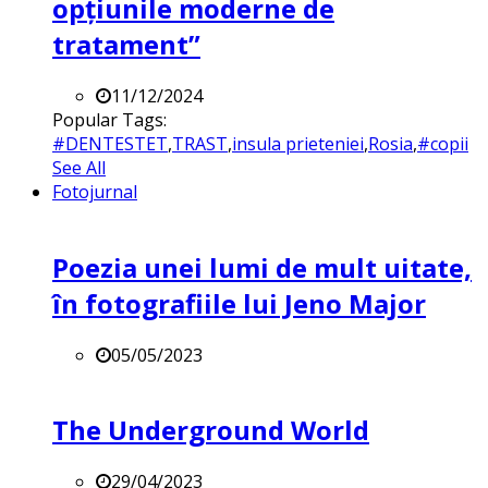
opțiunile moderne de
tratament”
11/12/2024
Popular Tags:
#DENTESTET
,
TRAST
,
insula prieteniei
,
Rosia
,
#copii
See All
Fotojurnal
Poezia unei lumi de mult uitate,
în fotografiile lui Jeno Major
05/05/2023
The Underground World
29/04/2023