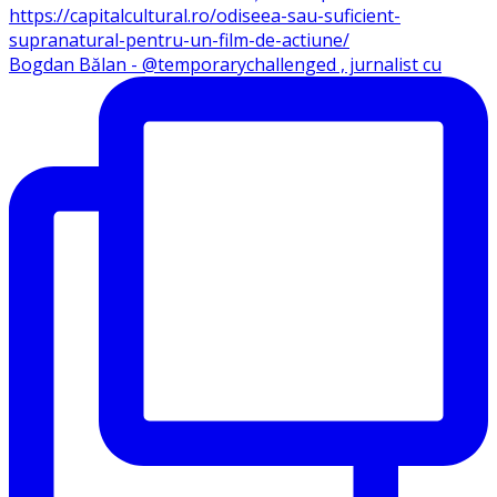
Bogdan Bălan - @temporarychallenged , jurnalist cu