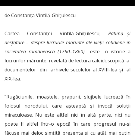
de Constanța Vintilă-Ghițulescu
Cartea Constanței Vintilă-Ghițulescu,
Patimă şi
desfătare – despre lucrurile mărunte ale vieţii cotidiene în
societatea românească (1750–1860)
este o istorie a
lucrurilor mărunte, revelată de lectura caleidoscopică a
documentelor din arhivele secolelor al XVIII-lea și al
XIX-lea.
”Rugăciunile, moaştele, prapurii, slujbele lucrează în
folosul norodului, care aşteaptă şi invocă soluţii
miraculoase. Nu este altfel nici în altă parte, nici nu
poate fi altfel într-o epocă în care progresul nu-şi
făcuse mai deloc simţită prezenţa şi cu atât mai puţin