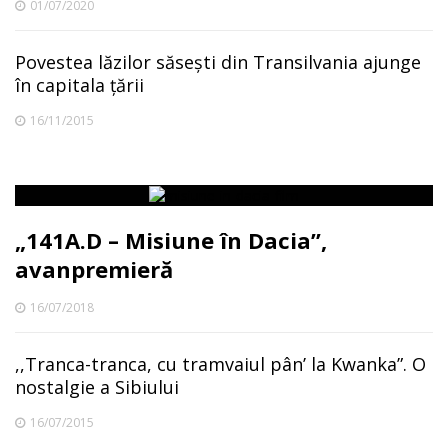
01/07/2020
Povestea lăzilor săseşti din Transilvania ajunge
în capitala ţării
16/11/2015
„141A.D – Misiune în Dacia”,
avanpremieră
16/07/2018
,,Tranca-tranca, cu tramvaiul pân’ la Kwanka”. O
nostalgie a Sibiului
16/07/2015