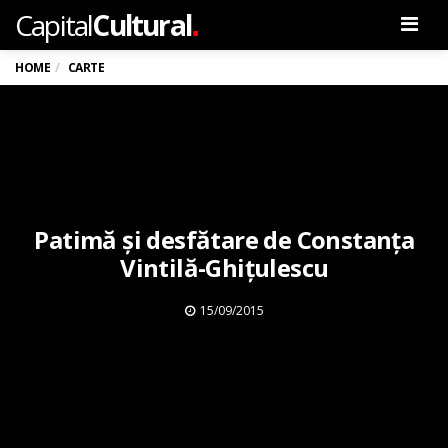
.
Capital
Cultural
Men
HOME
CARTE
Patimă şi desfătare de Constanța
Vintilă-Ghițulescu
15/09/2015