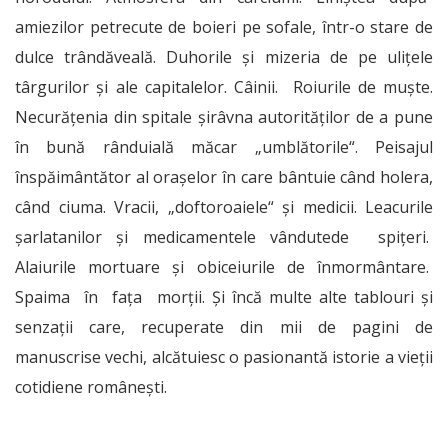
amiezilor petrecute de boieri pe sofale, într-o stare de
dulce trândăveală. Duhorile și mizeria de pe ulițele
târgurilor și ale capitalelor. Câinii. Roiurile de muște.
Necurățenia din spitale șirâvna autorităților de a pune
în bună rânduială măcar „umblătorile“. Peisajul
înspăimântător al orașelor în care bântuie când holera,
când ciuma. Vracii, „doftoroaiele“ și medicii. Leacurile
șarlatanilor și medicamentele vândutede spițeri.
Alaiurile mortuare și obiceiurile de înmormântare.
Spaima în fața morții. Și încă multe alte tablouri și
senzații care, recuperate din mii de pagini de
manuscrise vechi, alcătuiesc o pasionantă istorie a vieții
cotidiene românești.