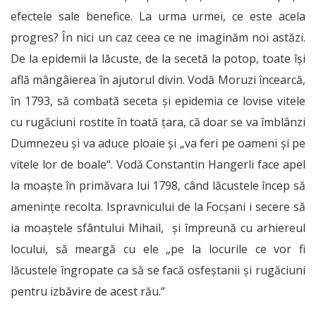
efectele sale benefice. La urma urmei, ce este acela
progres? În nici un caz ceea ce ne imaginăm noi astăzi.
De la epidemii la lăcuste, de la secetă la potop, toate îşi
află mângâierea în ajutorul divin. Vodă Moruzi încearcă,
în 1793, să combată seceta şi epidemia ce lovise vitele
cu rugăciuni rostite în toată ţara, că doar se va îmblânzi
Dumnezeu şi va aduce ploaie şi „va feri pe oameni şi pe
vitele lor de boale“. Vodă Constantin Hangerli face apel
la moaşte în primăvara lui 1798, când lăcustele încep să
ameninţe recolta. Ispravnicului de la Focşani i secere să
ia moaştele sfântului Mihail, şi împreună cu arhiereul
locului, să meargă cu ele „pe la locurile ce vor fi
lăcustele îngropate ca să se facă osfeştanii şi rugăciuni
pentru izbăvire de acest rău.“