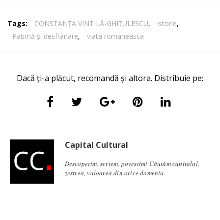
Tags:
CONSTANŢA VINTILĂ-GHIŢULESCU
,
istorie
,
Patimă şi desfrânare
,
viata romaneasca
Dacă ți-a plăcut, recomandă și altora. Distribuie pe:
Capital Cultural
Descoperim, scriem, povestim! Căutăm capitalul,
zestrea, valoarea din orice domeniu.