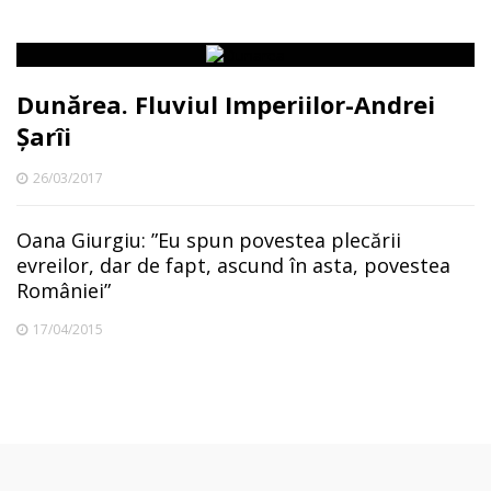
Dunărea. Fluviul Imperiilor-Andrei
Șarîi
26/03/2017
Oana Giurgiu: ”Eu spun povestea plecării
evreilor, dar de fapt, ascund în asta, povestea
României”
17/04/2015