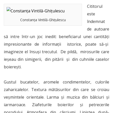
Cititorul
este
Constanța Vintilă-Ghițulescu
îndemnat
de autoare
să intre într-un joc inedit: beneficiarul unei cantități
impresionante de informații istorice, poate să-și
imagineze el însuși trecutul. De pildă, mirosurile care
ieșeau din simigerii, din pitării și din cuhniile caselor
boierești.
Gustul bucatelor, aromele condimentelor, culorile
zaharicalelor. Textura mătăsurilor din care se croiau
veșmintele orientale. Larma și muzica din bâlciuri și
iarmaroace. Ziafeturile boierilor și petrecerile
norodului. Atmosfera din cârciumi. Liniștea după-