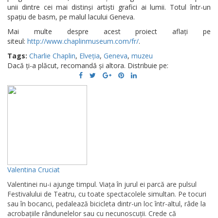
unii dintre cei mai distinși artiști grafici ai lumii. Totul într-un
spațiu de basm, pe malul lacului Geneva.
Mai multe despre acest proiect aflați pe
siteul:
http://www.chaplinmuseum.com/fr/
.
Tags:
Charlie Chaplin
,
Elveția
,
Geneva
,
muzeu
Dacă ți-a plăcut, recomandă și altora. Distribuie pe:
Valentina Cruciat
Valentinei nu-i ajunge timpul. Viața în jurul ei parcă are pulsul
Festivalului de Teatru, cu toate spectacolele simultan. Pe tocuri
sau în bocanci, pedalează bicicleta dintr-un loc într-altul, râde la
acrobațiile rândunelelor sau cu necunoscuții. Crede că