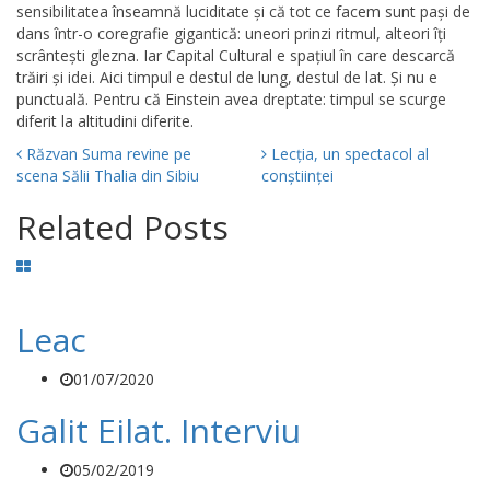
sensibilitatea înseamnă luciditate și că tot ce facem sunt pași de
dans într-o coregrafie gigantică: uneori prinzi ritmul, alteori îți
scrântești glezna. Iar Capital Cultural e spațiul în care descarcă
trăiri și idei. Aici timpul e destul de lung, destul de lat. Și nu e
punctuală. Pentru că Einstein avea dreptate: timpul se scurge
diferit la altitudini diferite.
Răzvan Suma revine pe
Lecția, un spectacol al
scena Sălii Thalia din Sibiu
conștiinței
Related Posts
Leac
01/07/2020
Galit Eilat. Interviu
05/02/2019