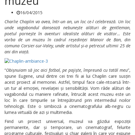
muzeu
16/04/2015
Charlie Chaplin va avea, într-un an, un loc ce-l celebrează. Un loc
unde vagabondul dansează nebunește alături de gentleman,
poetul pornește în aventuri idealiste alături de visător… Este
vorba de un muzeu în cadrul reședinței Manoir de Ban, din
comuna Corsier-sur-Valey, unde artistul și-a petrecut ultimii 25 de
ani din viață.
“
Obișnuiam să joc aici fotbal, pe pajiște, împreună cu tatăl meu
”,
spune Eugene, unul dintre cei trei fii ai lui Chaplin care susțin
acest proiect al memoriei. Astfel, timpul face cale-ntoarsă într-
un tur al emoției, revelației și sensibilității. Vom râde alături de
vagabondul cu maniere rafinate, întrucât acest muzeu este un
loc în care timpurile se întrepătrund prin intermediul noilor
tehnologii. Este o simbioză a cinematografului alb-negru cu
lumea virtuală de azi și multimedia.
Fiind un proiect universal, muzeul va găzdui expoziții
permanente, dar și temporare, un cinematograf, felurite
programe culturale, festivaluri și chiar galerii în care vor expune