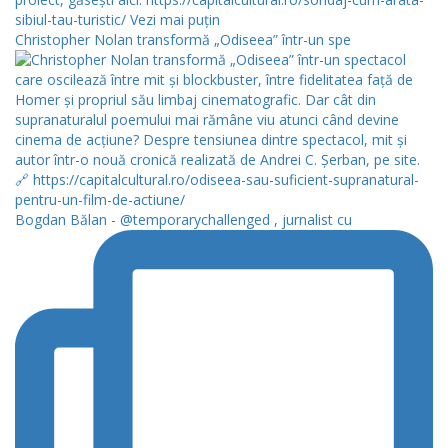
Christopher Nolan transformă „Odiseea” într-un spe
Bogdan Bălan - @temporarychallenged , jurnalist cu