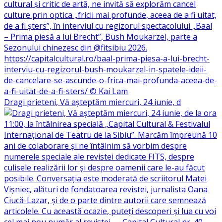
Dragi prieteni, Vă așteptăm miercuri, 24 iunie, d