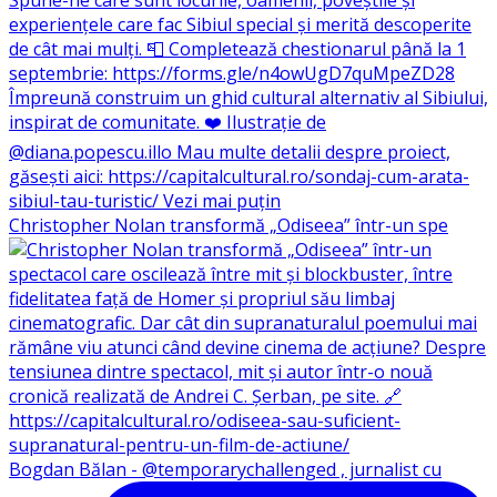
Christopher Nolan transformă „Odiseea” într-un spe
Bogdan Bălan - @temporarychallenged , jurnalist cu