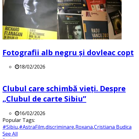
Fotografii alb negru și dovleac copt
18/02/2026
Clubul care schimbă vieți. Despre
„Clubul de carte Sibiu”
16/02/2026
Popular Tags:
#Sibiu
,
#AstraFilm
,
discriminare
,
Roxana
,
Cristiana Budica
See All