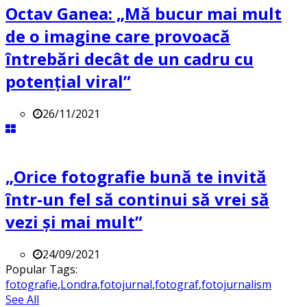
Octav Ganea: „Mă bucur mai mult
de o imagine care provoacă
întrebări decât de un cadru cu
potenţial viral”
26/11/2021
„Orice fotografie bună te invită
într-un fel să continui să vrei să
vezi și mai mult”
24/09/2021
Popular Tags:
fotografie
,
Londra
,
fotojurnal
,
fotograf
,
fotojurnalism
See All