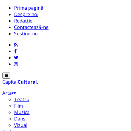
Prima pagină
Despre noi
Redacție
Contactează-ne
Susține-ne
Menu
Capital
Cultural
.
Arta
Teatru
Film
Muzică
Dans
Vizual