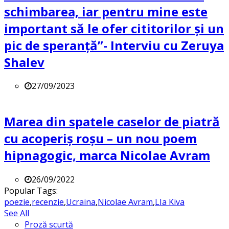
schimbarea, iar pentru mine este
important să le ofer cititorilor și un
pic de speranță”- Interviu cu Zeruya
Shalev
27/09/2023
Marea din spatele caselor de piatră
cu acoperiș roșu – un nou poem
hipnagogic, marca Nicolae Avram
26/09/2022
Popular Tags:
poezie
,
recenzie
,
Ucraina
,
Nicolae Avram
,
LIa Kiva
See All
Proză scurtă