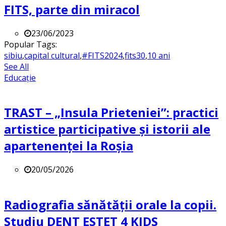
FITS, parte din miracol
23/06/2023
Popular Tags:
sibiu
,
capital cultural
,
#FITS2024
,
fits30
,
10 ani
See All
Educație
TRAST – „Insula Prieteniei”: practici
artistice participative și istorii ale
apartenenței la Roșia
20/05/2026
Radiografia sănătății orale la copii.
Studiu DENT ESTET 4 KIDS