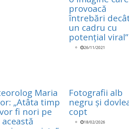
provoacă
întrebări decâ
un cadru cu
potenţial viral”
26/11/2021
eorolog Maria
Fotografii alb
or: „Atâta timp
negru și dovle
vor fi nori pe
copt
, această
18/02/2026