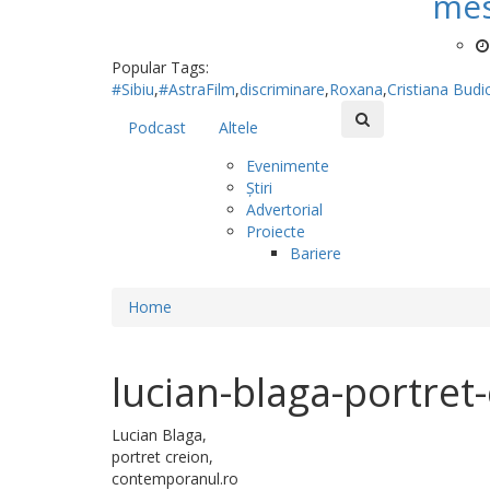
mes
Popular Tags:
#Sibiu
,
#AstraFilm
,
discriminare
,
Roxana
,
Cristiana Budi
Podcast
Altele
Evenimente
Știri
Advertorial
Proiecte
Bariere
Home
lucian-blaga-portret
Lucian Blaga,
portret creion,
contemporanul.ro