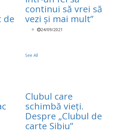
continui să vrei să
t de
vezi și mai mult”
24/09/2021
See All
Clubul care
ac
schimbă vieți.
Despre „Clubul de
carte Sibiu”