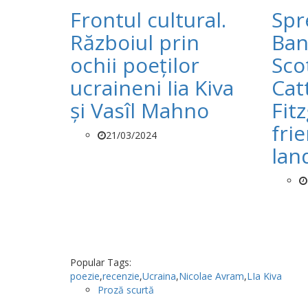
Frontul cultural.
Spr
Războiul prin
Ban
ochii poeților
Sco
ucraineni Iia Kiva
Cat
și Vasîl Mahno
Fit
fri
21/03/2024
lan
Popular Tags:
poezie
,
recenzie
,
Ucraina
,
Nicolae Avram
,
LIa Kiva
Proză scurtă