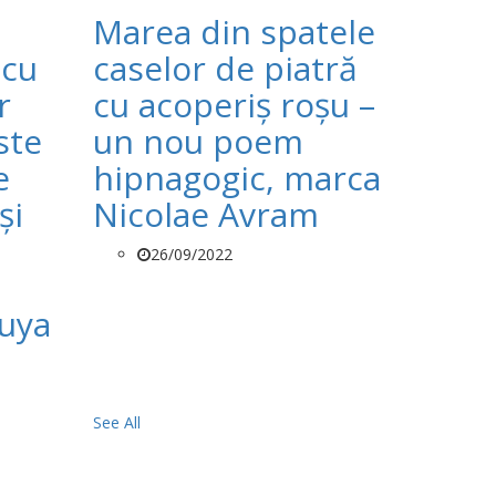
Marea din spatele
 cu
caselor de piatră
r
cu acoperiș roșu –
ste
un nou poem
e
hipnagogic, marca
și
Nicolae Avram
26/09/2022
ruya
See All