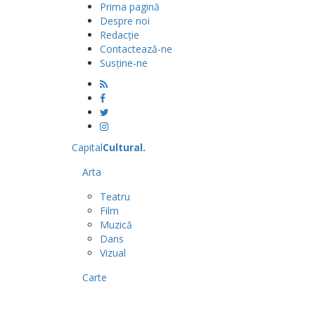
Prima pagină
Despre noi
Redacție
Contactează-ne
Susține-ne
Capital
Cultural
.
Arta
Teatru
Film
Muzică
Dans
Vizual
Carte