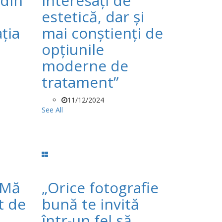
 din
interesați de
estetică, dar și
ția
mai conștienți de
opțiunile
moderne de
tratament”
11/12/2024
See All
„Mă
„Orice fotografie
t de
bună te invită
într-un fel să