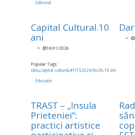
Editorial
Capital Cultural.10
Dar
ani
16/01/2026
Popular Tags:
sibiu
,
capital cultural
,
#FITS2024
,
fits30
,
10 ani
Educație
TRAST – „Insula
Rad
Prieteniei”:
sănă
practici artistice
cop