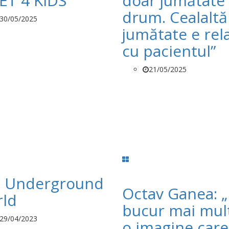
ET 4 KIDS
doar jumătate
drum. Cealaltă
30/05/2025
jumătate e rela
cu pacientul”
21/05/2025
 Underground
Octav Ganea: 
ld
bucur mai mul
29/04/2023
o imagine care