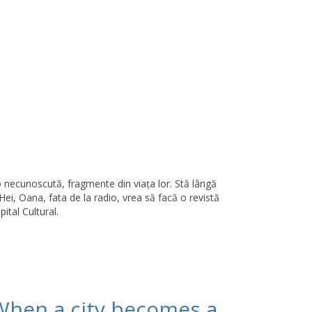
o necunoscută, fragmente din viaţa lor. Stă lângă
„Hei, Oana, fata de la radio, vrea să facă o revistă
ital Cultural.
When a city becomes a