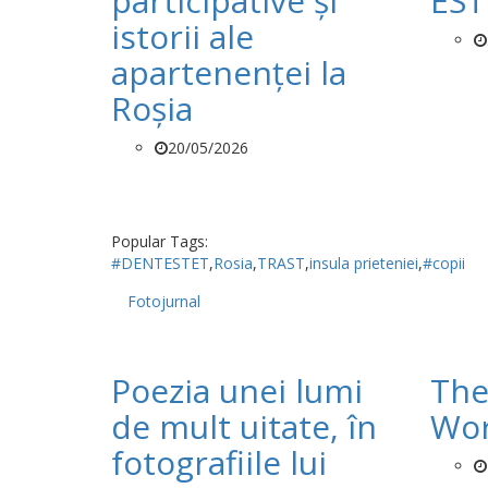
participative și
EST
istorii ale
apartenenței la
Roșia
20/05/2026
Popular Tags:
#DENTESTET
,
Rosia
,
TRAST
,
insula prieteniei
,
#copii
Fotojurnal
Poezia unei lumi
The
de mult uitate, în
Wor
fotografiile lui