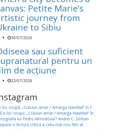
anvas: Petite Marie’s
rtistic journey from
Ukraine to Sibiu
30/07/2026
Odiseea sau suficient
supranatural pentru un
ilm de acțiune
22/07/2026
Instagram
 loc ocupă ,,Crăciun amar / Amarga Navidad” în f