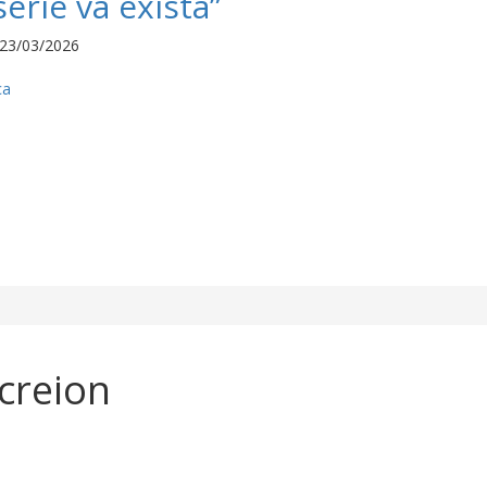
erie va exista”
23/03/2026
ca
-creion