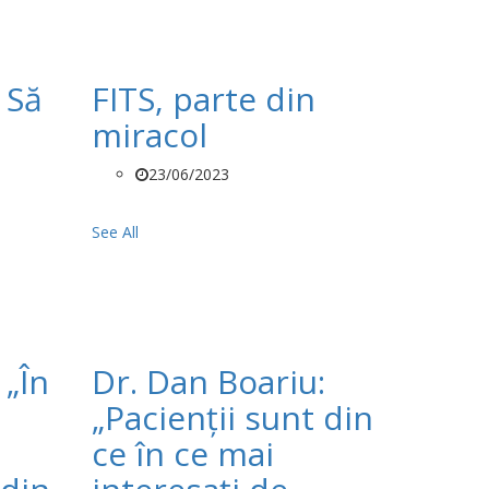
 Să
FITS, parte din
miracol
23/06/2023
See All
 „În
Dr. Dan Boariu:
„Pacienții sunt din
ce în ce mai