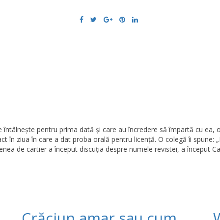
e întâlneşte pentru prima dată şi care au încredere să împartă cu ea, 
ct în ziua în care a dat proba orală pentru licență. O colegă îi spune: 
fenea de cartier a început discuția despre numele revistei, a început Cap
Crăciun amar sau cum