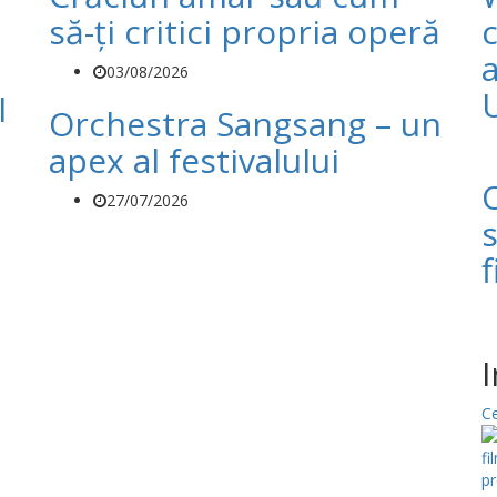
să-ți critici propria operă
c
a
03/08/2026
l
Orchestra Sangsang – un
apex al festivalului
27/07/2026
f
Ce