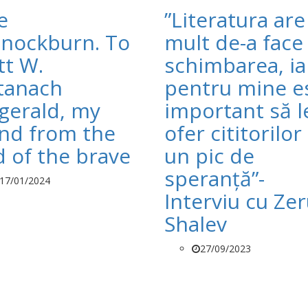
e
”Literatura are
nockburn. To
mult de-a face
tt W.
schimbarea, ia
tanach
pentru mine e
zgerald, my
important să l
end from the
ofer cititorilor 
d of the brave
un pic de
speranță”-
17/01/2024
Interviu cu Ze
Shalev
27/09/2023